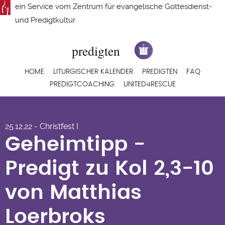
Direkt
ein Service vom
Zentrum für evangelische Gottesdienst-
zum
und Predigtkultur
Inhalt
Hauptnavigation
HOME
LITURGISCHER KALENDER
PREDIGTEN
FAQ
PREDIGTCOACHING
UNITED4RESCUE
Geheimtipp -
25.12.22 - Christfest I
Predigt zu Kol 2,3-10
Geheimtipp -
von Matthias
Predigt zu Kol 2,3-10
Loerbroks
von Matthias
Loerbroks