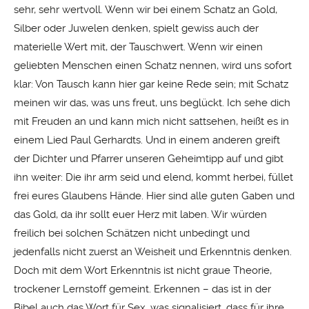
sehr, sehr wertvoll. Wenn wir bei einem Schatz an Gold,
Silber oder Juwelen denken, spielt gewiss auch der
materielle Wert mit, der Tauschwert. Wenn wir einen
geliebten Menschen einen Schatz nennen, wird uns sofort
klar: Von Tausch kann hier gar keine Rede sein; mit Schatz
meinen wir das, was uns freut, uns beglückt. Ich sehe dich
mit Freuden an und kann mich nicht sattsehen, heißt es in
einem Lied Paul Gerhardts. Und in einem anderen greift
der Dichter und Pfarrer unseren Geheimtipp auf und gibt
ihn weiter: Die ihr arm seid und elend, kommt herbei, füllet
frei eures Glaubens Hände. Hier sind alle guten Gaben und
das Gold, da ihr sollt euer Herz mit laben. Wir würden
freilich bei solchen Schätzen nicht unbedingt und
jedenfalls nicht zuerst an Weisheit und Erkenntnis denken.
Doch mit dem Wort Erkenntnis ist nicht graue Theorie,
trockener Lernstoff gemeint. Erkennen – das ist in der
Bibel auch das Wort für Sex, was signalisiert, dass für ihre