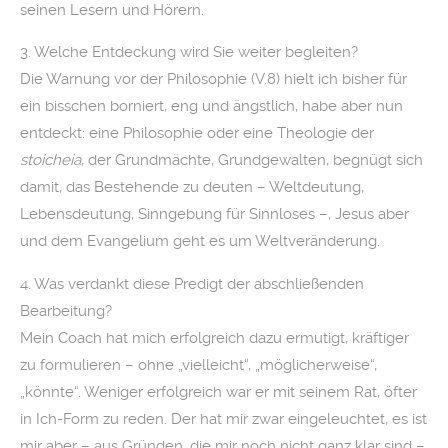
seinen Lesern und Hörern.
3. Welche Entdeckung wird Sie weiter begleiten?
Die Warnung vor der Philosophie (V.8) hielt ich bisher für
ein bisschen borniert, eng und ängstlich, habe aber nun
entdeckt: eine Philosophie oder eine Theologie der
stoicheia
, der Grundmächte, Grundgewalten, begnügt sich
damit, das Bestehende zu deuten – Weltdeutung,
Lebensdeutung, Sinngebung für Sinnloses –, Jesus aber
und dem Evangelium geht es um Weltveränderung.
4. Was verdankt diese Predigt der abschließenden
Bearbeitung?
Mein Coach hat mich erfolgreich dazu ermutigt, kräftiger
zu formulieren – ohne „vielleicht“, „möglicherweise“,
„könnte“. Weniger erfolgreich war er mit seinem Rat, öfter
in Ich-Form zu reden. Der hat mir zwar eingeleuchtet, es ist
mir aber – aus Gründen, die mir noch nicht ganz klar sind –