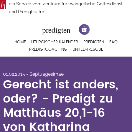
Direkt
ein Service vom
Zentrum für evangelische Gottesdienst-
zum
und Predigtkultur
Inhalt
Hauptnavigation
HOME
LITURGISCHER KALENDER
PREDIGTEN
FAQ
PREDIGTCOACHING
UNITED4RESCUE
Gerecht ist anders,
01.02.2015 - Septuagesimae
oder? - Predigt zu
Gerecht ist anders,
Matthäus 20,1-16 von
oder? - Predigt zu
Katharina Wiefel-
Matthäus 20,1-16
Jenner
von Katharina