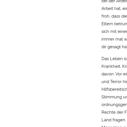
bei der Arbei
Arbeit hat, e
froh, dass d
Eltern betru
sich mit ein
immer mal wi
dir gesagt h
Das Leben is
Krankheit, K
davon. Vor e
und Terror h
Hilfsbereits
Stimmung umge
ordnungsgemäß
Rechte der F
Land fragen. 