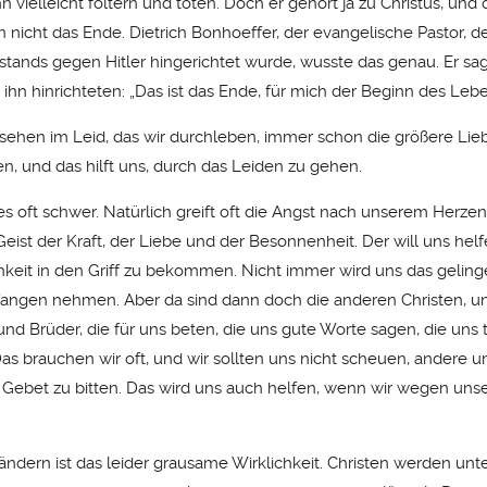
n vielleicht foltern und töten. Doch er gehört ja zu Christus, und 
n nicht das Ende. Dietrich Bonhoeffer, der evangelische Pastor, 
stands gegen Hitler hingerichtet wurde, wusste das genau. Er sa
 ihn hinrichteten: „Das ist das Ende, für mich der Beginn des Lebe
 sehen im Leid, das wir durchleben, immer schon die größere Lie
n, und das hilft uns, durch das Leiden zu gehen.
 es oft schwer. Natürlich greift oft die Angst nach unserem Herzen
Geist der Kraft, der Liebe und der Besonnenheit. Der will uns helf
hkeit in den Griff zu bekommen. Nicht immer wird uns das geling
angen nehmen. Aber da sind dann doch die anderen Christen, u
nd Brüder, die für uns beten, die uns gute Worte sagen, die uns 
Das brauchen wir oft, und wir sollten uns nicht scheuen, andere u
n Gebet zu bitten. Das wird uns auch helfen, wenn wir wegen un
ändern ist das leider grausame Wirklichkeit. Christen werden unt