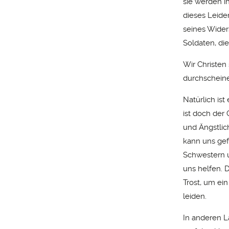
sie werden ih
dieses Leide
seines Wider
Soldaten, die
Wir Christen
durchscheine
Natürlich ist
ist doch der 
und Ängstlic
kann uns gef
Schwestern u
uns helfen. 
Trost, um ei
leiden.
In anderen L