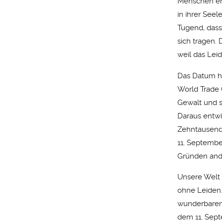
Menschen erl
in ihrer Seel
Tugend, dass
sich tragen.
weil das Leid
Das Datum he
World Trade 
Gewalt und s
Daraus entwi
Zehntausend
11. Septembe
Gründen ande
Unsere Welt 
ohne Leiden.
wunderbaren 
dem 11. Sept