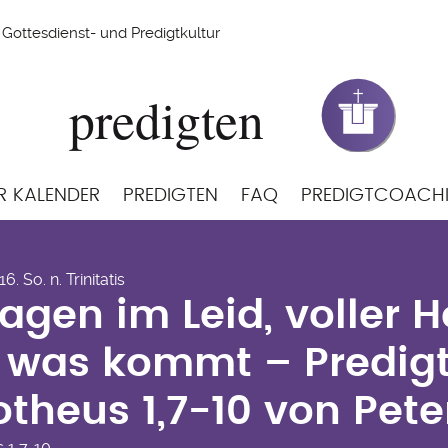
Gottesdienst- und Predigtkultur
R KALENDER
PREDIGTEN
FAQ
PREDIGTCOACH
ragen im Leid, voller 
6. So. n. Trinitatis
, was kommt – Predigt
agen im Leid, voller H
otheus 1,7-10 von Pet
 was kommt – Predigt
theus 1,7-10 von Pet
s
1,7-10