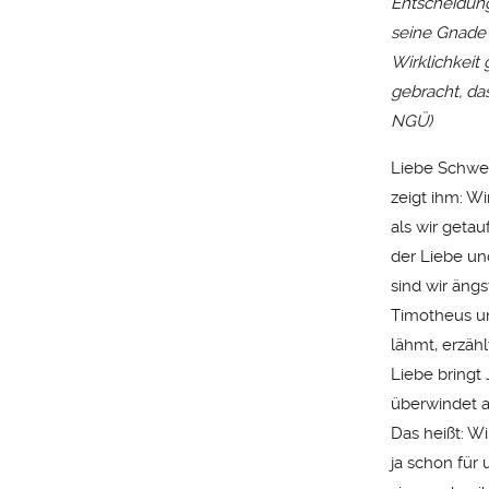
Entscheidung
seine Gnade z
Wirklichkeit
gebracht, das
NGÜ)
Liebe Schwest
zeigt ihm: W
als wir getau
der Liebe un
sind wir ängs
Timotheus un
lähmt, erzähl
Liebe bringt 
überwindet a
Das heißt: W
ja schon für