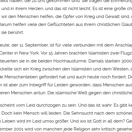
ebt haben, die zu uns gekommen sind. Sie tragen die Erinnerung
e und in ihrem Herzen, und das ist nicht leicht. Es ist eine große ch
 wir den Menschen helfen, die Opfer von Krieg und Gewalt sind, d
 Darum helfen viele den Geflüchteten aus ihrem christlichen Glau
 sie berührt.
ute, der 11. September, ist für viele verbunden mit dem Anschla
Center in New York. Vor 15 Jahren brachten Islamisten zwei Flugz
teuerten sie in die beiden Hochhaustürme. Damals starben 300
ckelte sich ein Krieg zwischen den Islamisten und dem Westen, 
e Menschenleben gefordert hat und auch heute noch fordert. D
r ist aber zum Inbegriff für Leiden geworden, dass Menschen aus
ren Menschen antun. Die islamische Welt gegen den christlich
scheint vom Leid durchzogen zu sein. Und das ist wahr: Es gibt 
 Doch kein Mensch will leiden. Die Sehnsucht nach dem schöne
Leben wird im Leid umso größer. Und wo ist Gott in all dem? Ge
ember 2001 wird von manchen jede Religion sehr kritisch gesehe