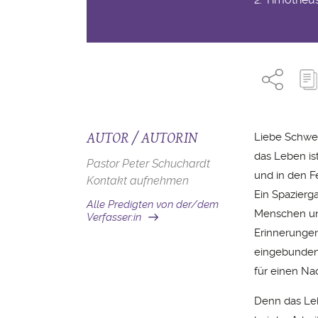
AUTOR / AUTORIN
Liebe Schwes
das Leben is
Pastor Peter Schuchardt
und in den F
Kontakt aufnehmen
Ein Spazierg
Alle Predigten von der/dem
Menschen unt
Verfasser:in
Erinnerungen 
eingebunden.
für einen Na
Denn das Leb