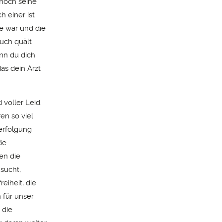
 noch seine
h einer ist
e war und die
euch quält
enn du dich
as dein Arzt
voller Leid.
en so viel
erfolgung
ße
en die
 sucht,
eiheit, die
 für unser
 die