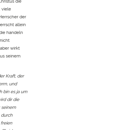
hristus die
 viele
 Herrscher der
errscht allein
, die handeln
nicht
aber wirkt
ulus seinem
r Kraft, der
rrn, und
h bin es ja um
rd dir die
zu seinem
s durch
freien