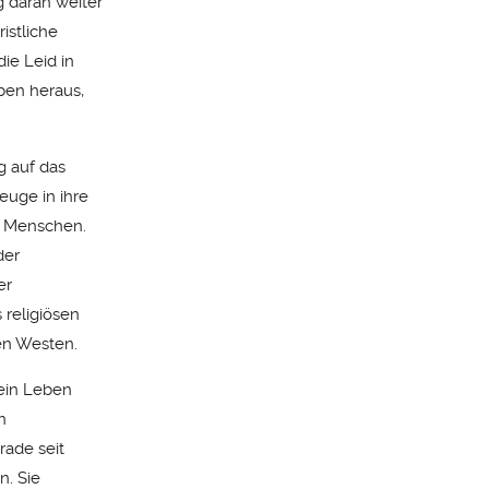
 daran weiter
ristliche
ie Leid in
ben heraus,
g auf das
euge in ihre
0 Menschen.
der
er
 religiösen
en Westen.
kein Leben
n
rade seit
n. Sie