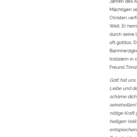
Jahren des Ap
Mächtigen sei
Christen verf
Welt. Er herr
durch seine L
oft gottlos. 
Barmherzigke
trotzdem in 
Freund Timot
Gott hat uns 
Liebe und d
schäme dich 
seinetwillen!
nötige Kraft 
heiligen Volk
entsprechend