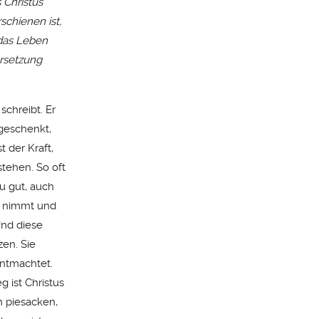
 Christus
schienen ist,
 das Leben
ersetzung
schreibt. Er
 geschenkt,
t der Kraft,
stehen. So oft
zu gut, auch
n nimmt und
Und diese
zen. Sie
entmachtet.
 ist Christus
n piesacken,