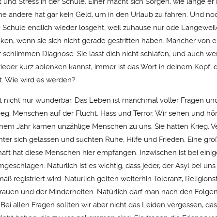
t und Stress in der Schule. Einer macht sich Sorgen, wie lange er
ine andere hat gar kein Geld, um in den Urlaub zu fahren. Und noc
ie Schule endlich wieder losgeht, weil zuhause nur öde Langeweil
nken, wenn sie sich nicht gerade gestritten haben. Mancher von 
er schlimmen Diagnose. Sie lässt dich nicht schlafen, und auch w
eder kurz ablenken kannst, immer ist das Wort in deinem Kopf, d
at. Wie wird es werden?
t nicht nur wunderbar. Das Leben ist manchmal voller Fragen und 
rieg, Menschen auf der Flucht, Hass und Terror. Wir sehen und hör
inem Jahr kamen unzählige Menschen zu uns. Sie hatten Krieg, V
inter sich gelassen und suchten Ruhe, Hilfe und Frieden. Eine gro
chaft hat diese Menschen hier empfangen. Inzwischen ist bei einig
schlagen. Natürlich ist es wichtig, dass jeder, der Asyl bei uns
 registriert wird. Natürlich gelten weiterhin Toleranz, Religionsfr
rauen und der Minderheiten. Natürlich darf man nach den Folgen
Bei allen Fragen sollten wir aber nicht das Leiden vergessen, das