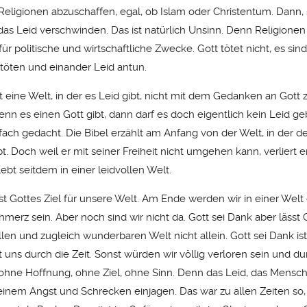
 Religionen abzuschaffen, egal, ob Islam oder Christentum. Dann, 
as Leid verschwinden. Das ist natürlich Unsinn. Denn Religione
ür politische und wirtschaftliche Zwecke. Gott tötet nicht, es si
 töten und einander Leid antun.
t eine Welt, in der es Leid gibt, nicht mit dem Gedanken an Gott 
enn es einen Gott gibt, dann darf es doch eigentlich kein Leid g
infach gedacht. Die Bibel erzählt am Anfang von der Welt, in der
bt. Doch weil er mit seiner Freiheit nicht umgehen kann, verliert e
ebt seitdem in einer leidvollen Welt.
ist Gottes Ziel für unsere Welt. Am Ende werden wir in einer Welt
erz sein. Aber noch sind wir nicht da. Gott sei Dank aber lässt 
llen und zugleich wunderbaren Welt nicht allein. Gott sei Dank ist
 uns durch die Zeit. Sonst würden wir völlig verloren sein und du
 ohne Hoffnung, ohne Ziel, ohne Sinn. Denn das Leid, das Mensc
einem Angst und Schrecken einjagen. Das war zu allen Zeiten so,