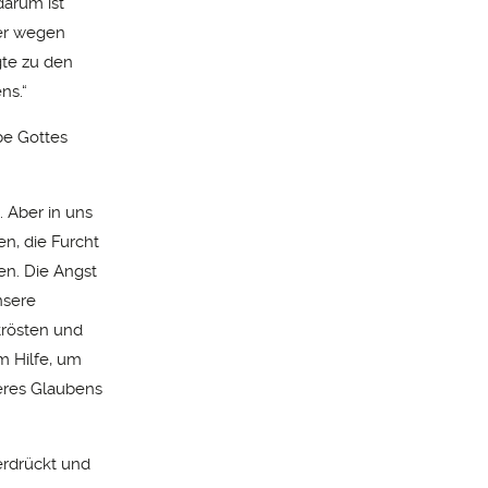
darum ist
der wegen
gte zu den
ns.“
be Gottes
. Aber in uns
en, die Furcht
en. Die Angst
nsere
trösten und
m Hilfe, um
seres Glaubens
erdrückt und