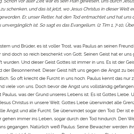
. Schon vor aller Zeit war es sein Plan gewesen, uns durch Jesus
u schenken, und das ist jetzt, wo Jesus Christus in dieser Welt er
 geworden. Er, unser Retter, hat den Tod entmachtet und hat uns
 unvergänglich ist. So sagt es das Evangelium. (2 Tim 1, 7-10, Üb
ern und Brüder, es ist voller Trost, was Paulus an seinen Freund 
ir sind doch so reich beschenkt von Gott. Seinen Geist hat er uns
ft wurden. Und dieser Geist Gottes ist immer in uns. Es ist der Geis
d der Besonnenheit. Dieser Geist hilft uns gegen die Angst zu be
tlich. So oft kriecht die Furcht in uns hoch. Paulus kennt das nur 
d viele von uns. Doch bevor die Angst uns vollständig gefange
t Paulus, was der Grund unseres Lebens ist. Es ist Gottes Liebe. 
Jesus Christus in unsere Welt. Gottes Liebe überwindet alle Gren
lle Angst und alle Furcht. Sie überwindet sogar den Tod. Der ist 
ir gehen immer ins Leben, sogar durch den Tod hindurch. Den Weg
 uns gegangen. Natürlich weiß Paulus: Seine Bewacher werden ih