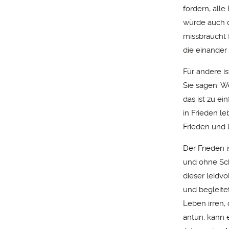
fordern, alle
würde auch d
missbraucht f
die einander
Für andere is
Sie sagen: W
das ist zu e
in Frieden le
Frieden und l
Der Frieden 
und ohne Schm
dieser leidvo
und begleitet
Leben irren,
antun, kann 