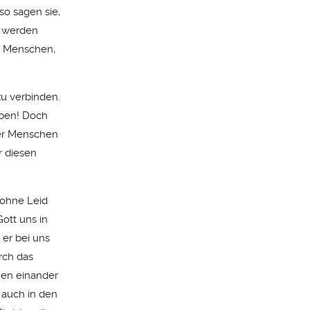
so sagen sie,
n werden
nd Menschen,
zu verbinden.
eben! Doch
 der Menschen
r diesen
 ohne Leid
Gott uns in
 er bei uns
rch das
hen einander
 auch in den