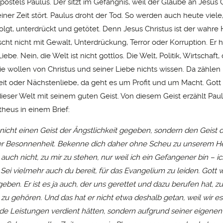
ostels Paulus. Der sitzt im Gefängnis, weil der Glaube an Jesus C
ner Zeit stört. Paulus droht der Tod. So werden auch heute viele,
olgt, unterdrückt und getötet. Denn Jesus Christus ist der wahre
scht nicht mit Gewalt, Unterdrückung, Terror oder Korruption. Er h
iebe. Nein, die Welt ist nicht gottlos. Die Welt, Politik, Wirtschaft
Die wollen von Christus und seiner Liebe nichts wissen. Da zählen 
it oder Nächstenliebe, da geht es um Profit und um Macht. Gott 
dieser Welt mit seinem guten Geist. Von diesem Geist erzählt Pa
heus in einem Brief:
nicht einen Geist der Ängstlichkeit gegeben, sondern den Geist de
er Besonnenheit. Bekenne dich daher ohne Scheu zu unserem He
auch nicht, zu
mir
zu stehen, nur weil ich ein Gefangener bin – ic
 Sei vielmehr auch du bereit, für das Evangelium zu leiden. Gott wi
geben. Er ist es ja auch, der uns gerettet und dazu berufen hat, 
 zu gehören. Und das hat er nicht etwa deshalb getan, weil wir e
e Leistungen verdient hätten, sondern aufgrund seiner eigenen 