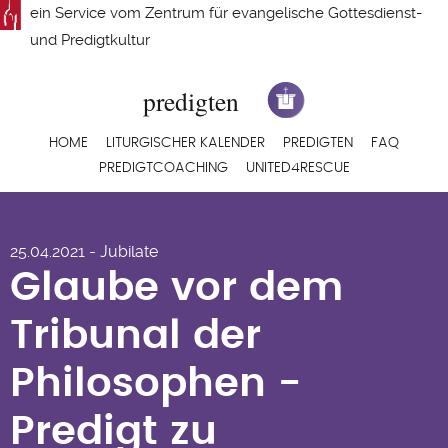
Direkt
ein Service vom
Zentrum für evangelische Gottesdienst-
zum
und Predigtkultur
Inhalt
Hauptnavigation
HOME
LITURGISCHER KALENDER
PREDIGTEN
FAQ
PREDIGTCOACHING
UNITED4RESCUE
Glaube vor dem
25.04.2021 - Jubilate
Tribunal der
Glaube vor dem
Philosophen -
Tribunal der
Predigt zu
Philosophen -
Apostelgeschichte
Predigt zu