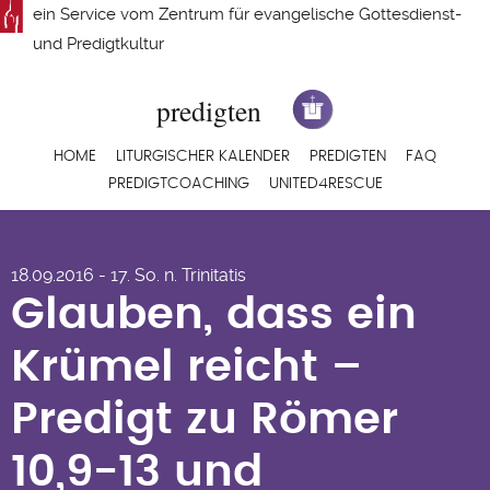
Direkt
ein Service vom
Zentrum für evangelische Gottesdienst-
zum
und Predigtkultur
Inhalt
Hauptnavigation
HOME
LITURGISCHER KALENDER
PREDIGTEN
FAQ
PREDIGTCOACHING
UNITED4RESCUE
Glauben, dass ein
18.09.2016 - 17. So. n. Trinitatis
Krümel reicht –
Glauben, dass ein
Predigt zu Römer
Krümel reicht –
10,9-13 und
Predigt zu Römer
Matthäus 15,21-28
10,9-13 und