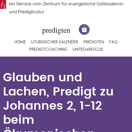
Direkt
ein Service vom
Zentrum für evangelische Gottesdienst-
zum
und Predigtkultur
Inhalt
Hauptnavigation
HOME
LITURGISCHER KALENDER
PREDIGTEN
FAQ
PREDIGTCOACHING
UNITED4RESCUE
Glauben und Lachen,
Predigt zu Johannes
Glauben und
2, 1-12 beim
Lachen, Predigt zu
Ökumenischen
Johannes 2, 1-12
Gottesdienst für
beim