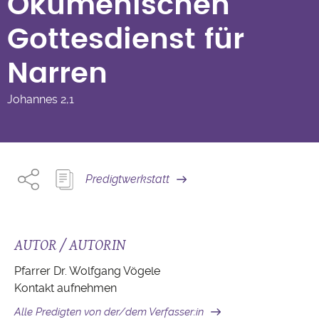
Narren
Ökumenischen
Gottesdienst für
Narren
Johannes
2,1
Predigtwerkstatt
AUTOR / AUTORIN
Pfarrer Dr. Wolfgang Vögele
Kontakt aufnehmen
Alle Predigten von der/dem Verfasser:in