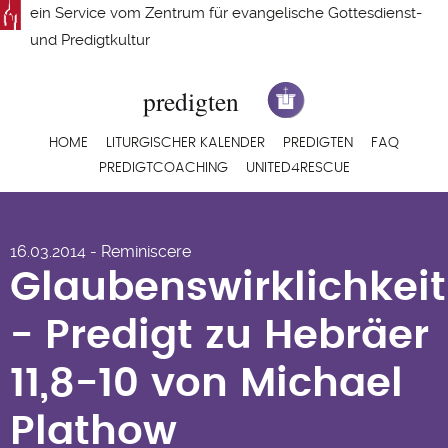
Direkt
ein Service vom
Zentrum für evangelische Gottesdienst-
zum
und Predigtkultur
Inhalt
Hauptnavigation
HOME
LITURGISCHER KALENDER
PREDIGTEN
FAQ
PREDIGTCOACHING
UNITED4RESCUE
Glaubenswirklichkeit
16.03.2014 - Reminiscere
- Predigt zu Hebräer
Glaubenswirklichkeit
11,8-10 von Michael
- Predigt zu Hebräer
Plathow
11,8-10 von Michael
Plathow