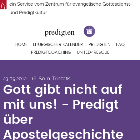
Direkt
ein Service vom
Zentrum für evangelische Gottesdienst-
zum
und Predigtkultur
Inhalt
Hauptnavigation
HOME
LITURGISCHER KALENDER
PREDIGTEN
FAQ
PREDIGTCOACHING
UNITED4RESCUE
Gott gibt nicht auf
23.09.2012 - 16. So. n. Trinitatis
mit uns! - Predigt
Gott gibt nicht auf
über
mit uns! - Predigt
Apostelgeschichte
über
12, 1-11 (12-17) von
Apostelgeschichte