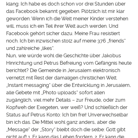
klang: Ich habe es doch schon vor drei Stunden über
das Facebook bekannt gegeben. Plötzlich ist mir klar
geworden: Wenn ich die Welt meiner Kinder verstehen
will, muss ich ein Teil ihrer Welt auch werden. Und
Facebook gehört sicher dazu. Meine Frau resistiert
noch. Ich bin inzwischen stolz auf meine 376 „friends“
und zahlreiche „likes“.
Nun, wie würde wohl die Geschichte über Jakobus
Hinrichtung und Petrus Befreiung vom Gefängnis heute
berichtet? Die Gemeinde in Jerusalem elektronisch
vernetzt mit Rest der damaligen christlichen Welt.
„Instant messaging“ über die Entwicklung in Jerusalem,
alle Gebete mit „Photo uploads“ sofort allen
zugänglich, viel mehr Details – zur Freude, oder zum
Kopfweh der Exegeten, wer weiß? Und schließlich der
Status auf Petrus Konto: Ich bin frei! Unverwechselbar
bin ich das. Die Mittel wohl ganz anders, aber die
„Message“ der „Story“ bleibt doch die selbe: Gott gibt
nicht auf! 1. Er kann das Leben fordern. 2. Er kann die