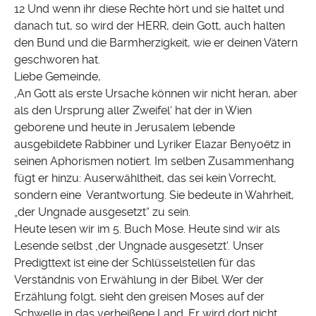
12 Und wenn ihr diese Rechte hört und sie haltet und
danach tut, so wird der HERR, dein Gott, auch halten
den Bund und die Barmherzigkeit, wie er deinen Vätern
geschworen hat.
Liebe Gemeinde,
‚An Gott als erste Ursache können wir nicht heran, aber
als den Ursprung aller Zweifel‘ hat der in Wien
geborene und heute in Jerusalem lebende
ausgebildete Rabbiner und Lyriker Elazar Benyoëtz in
seinen Aphorismen notiert. Im selben Zusammenhang
fügt er hinzu: Auserwähltheit, das sei kein Vorrecht,
sondern eine Verantwortung. Sie bedeute in Wahrheit,
„der Ungnade ausgesetzt“ zu sein.
Heute lesen wir im 5. Buch Mose. Heute sind wir als
Lesende selbst ‚der Ungnade ausgesetzt‘. Unser
Predigttext ist eine der Schlüsselstellen für das
Verständnis von Erwählung in der Bibel. Wer der
Erzählung folgt, sieht den greisen Moses auf der
Schwelle in das verheißene Land. Er wird dort nicht