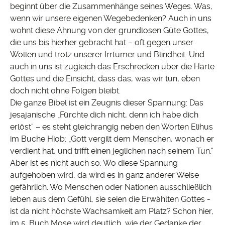
beginnt über die Zusammenhänge seines Weges. Was,
wenn wir unsere eigenen Wegebedenken? Auch in uns
wohnt diese Ahnung von der grundlosen Güte Gottes,
die uns bis hierher gebracht hat – oft gegen unser
Wollen und trotz unserer Irrtümer und Blindheit. Und
auch in uns ist zugleich das Erschrecken über die Härte
Gottes und die Einsicht, dass das, was wir tun, eben
doch nicht ohne Folgen bleibt.
Die ganze Bibel ist ein Zeugnis dieser Spannung: Das
jesajanische „Fürchte dich nicht, denn ich habe dich
erlöst“ – es steht gleichrangig neben den Worten Elihus
im Buche Hiob: „Gott vergilt dem Menschen, wonach er
verdient hat, und trifft einen jeglichen nach seinem Tun.“
Aber ist es nicht auch so: Wo diese Spannung
aufgehoben wird, da wird es in ganz anderer Weise
gefährlich. Wo Menschen oder Nationen ausschließlich
leben aus dem Gefühl, sie seien die Erwählten Gottes -
ist da nicht höchste Wachsamkeit am Platz? Schon hier,
im 5. Buch Mose wird deutlich, wie der Gedanke der