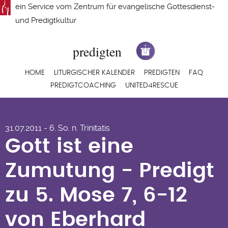
Direkt
ein Service vom
Zentrum für evangelische Gottesdienst-
zum
und Predigtkultur
Inhalt
Hauptnavigation
HOME
LITURGISCHER KALENDER
PREDIGTEN
FAQ
PREDIGTCOACHING
UNITED4RESCUE
Gott ist eine
31.07.2011 - 6. So. n. Trinitatis
Zumutung - Predigt
Gott ist eine
zu 5. Mose 7, 6-12
Zumutung - Predigt
von Eberhard
zu 5. Mose 7, 6-12
Schwarz
von Eberhard