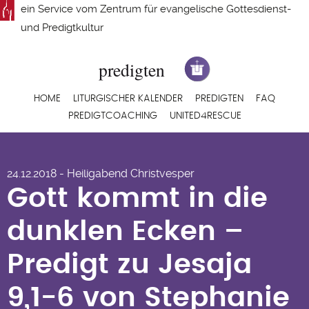
Direkt
ein Service vom
Zentrum für evangelische Gottesdienst-
zum
und Predigtkultur
Inhalt
Hauptnavigation
HOME
LITURGISCHER KALENDER
PREDIGTEN
FAQ
PREDIGTCOACHING
UNITED4RESCUE
Gott kommt in die
24.12.2018 - Heiligabend Christvesper
dunklen Ecken –
Gott kommt in die
Predigt zu Jesaja
dunklen Ecken –
9,1-6 von Stephanie
Predigt zu Jesaja
Höhner
9,1-6 von Stephanie