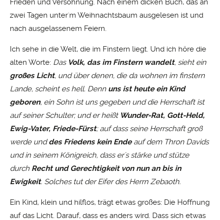
Frieden und Versöhnung. Nach einem dicken Buch, das an
zwei Tagen unter´m Weihnachtsbaum ausgelesen ist und
nach ausgelassenem Feiern.
Ich sehe in die Welt, die im Finstern liegt. Und ich höre die
alten Worte:
Das
Volk, das im Finstern wandelt
, sieht ein
großes Licht
, und über denen, die da wohnen im finstern
Lande, scheint es hell. Denn
uns ist heute ein Kind
geboren
, ein Sohn ist uns gegeben und die Herrschaft ist
auf seiner Schulter; und er heißt
Wunder-Rat, Gott-Held,
Ewig-Vater, Friede-Fürst
; auf dass seine Herrschaft groß
werde und
des Friedens kein Ende
auf dem Thron Davids
und in seinem Königreich, dass er´s stärke und stütze
durch
Recht und Gerechtigkeit von nun an bis in
Ewigkeit
. Solches tut der Eifer des Herrn Zebaoth.
Ein Kind, klein und hilflos, trägt etwas großes: Die Hoffnung
auf das Licht. Darauf, dass es anders wird. Dass sich etwas