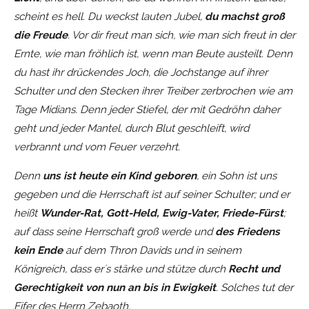
scheint es hell. Du weckst lauten Jubel,
du machst groß
die Freude
. Vor dir freut man sich, wie man sich freut in der
Ernte, wie man fröhlich ist, wenn man Beute austeilt. Denn
du hast ihr drückendes Joch, die Jochstange auf ihrer
Schulter und den Stecken ihrer Treiber zerbrochen wie am
Tage Midians. Denn jeder Stiefel, der mit Gedröhn daher
geht und jeder Mantel, durch Blut geschleift, wird
verbrannt und vom Feuer verzehrt.
Denn
uns ist heute ein Kind geboren
, ein Sohn ist uns
gegeben und die Herrschaft ist auf seiner Schulter; und er
heißt
Wunder-Rat, Gott-Held, Ewig-Vater, Friede-Fürst
;
auf dass seine Herrschaft groß werde und
des Friedens
kein Ende
auf dem Thron Davids und in seinem
Königreich, dass er´s stärke und stütze durch
Recht und
Gerechtigkeit von nun an bis in Ewigkeit
. Solches tut der
Eifer des Herrn Zebaoth.