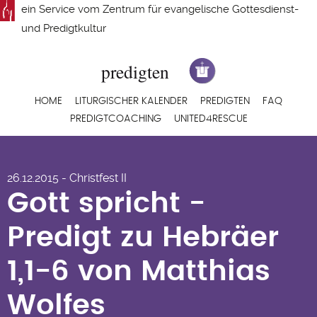
Direkt
ein Service vom
Zentrum für evangelische Gottesdienst-
zum
und Predigtkultur
Inhalt
Hauptnavigation
HOME
LITURGISCHER KALENDER
PREDIGTEN
FAQ
PREDIGTCOACHING
UNITED4RESCUE
Gott spricht -
26.12.2015 - Christfest II
Predigt zu Hebräer
Gott spricht -
1,1-6 von Matthias
Predigt zu Hebräer
Wolfes
1,1-6 von Matthias
Wolfes