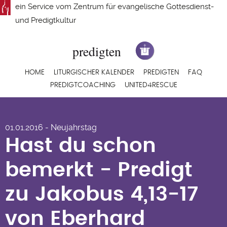
Direkt
ein Service vom
Zentrum für evangelische Gottesdienst-
zum
und Predigtkultur
Inhalt
Hauptnavigation
HOME
LITURGISCHER KALENDER
PREDIGTEN
FAQ
PREDIGTCOACHING
UNITED4RESCUE
Hast du schon
01.01.2016 - Neujahrstag
bemerkt - Predigt zu
Hast du schon
Jakobus 4,13-17 von
bemerkt - Predigt
Eberhard Schwarz
zu Jakobus 4,13-17
von Eberhard