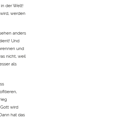
 in der Welt!
 wird, werden
 sehen anders
dient! Und
erbrennen und
as nicht, weil
esser als
ass
fitieren,
rieg
 Gott wird
 Dann hat das