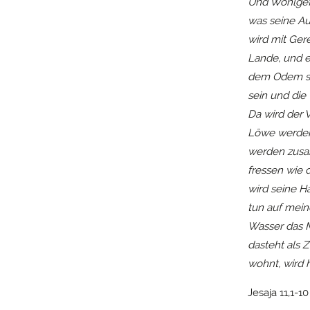
Und Wohlgefa
was seine Au
wird mit Ger
Lande, und e
dem Odem sei
sein und die 
Da wird der 
Löwe werden 
werden zusam
fressen wie 
wird seine H
tun auf mein
Wasser das M
dasteht als Z
wohnt, wird h
Jesaja 11,1-10