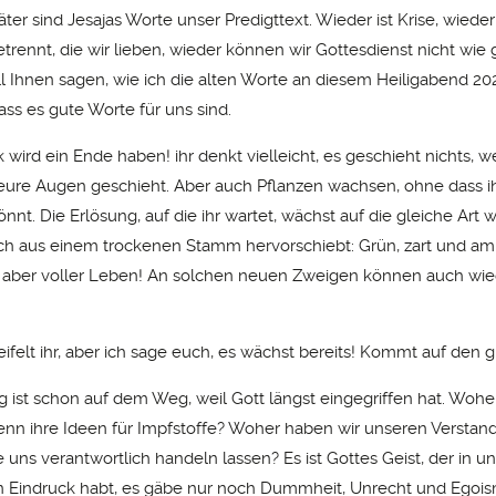
ter sind Jesajas Worte unser Predigttext. Wieder ist Krise, wieder
rennt, die wir lieben, wieder können wir Gottesdienst nicht wie
will Ihnen sagen, wie ich die alten Worte an diesem Heiligabend 2
ass es gute Worte für uns sind.
wird ein Ende haben! ihr denkt vielleicht, es geschieht nichts, we
eure Augen geschieht. Aber auch Pflanzen wachsen, ohne dass ih
nt. Die Erlösung, auf die ihr wartet, wächst auf die gleiche Art w
ich aus einem trockenen Stamm hervorschiebt: Grün, zart und a
, aber voller Leben! An solchen neuen Zweigen können auch wie
eifelt ihr, aber ich sage euch, es wächst bereits! Kommt auf den
g ist schon auf dem Weg, weil Gott längst eingegriffen hat. Woh
n ihre Ideen für Impfstoffe? Woher haben wir unseren Verstan
e uns verantwortlich handeln lassen? Es ist Gottes Geist, der in u
 Eindruck habt, es gäbe nur noch Dummheit, Unrecht und Egoi