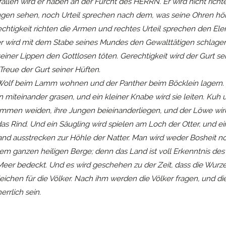
llen wird er haben an der Furcht des HERRN. Er wird nicht rich
gen sehen, noch Urteil sprechen nach dem, was seine Ohren hö
echtigkeit richten die Armen und rechtes Urteil sprechen den El
r wird mit dem Stabe seines Mundes den Gewalttätigen schlage
ner Lippen den Gottlosen töten. Gerechtigkeit wird der Gurt s
Treue der Gurt seiner Hüften.
Wolf beim Lamm wohnen und der Panther beim Böcklein lagern.
miteinander grasen, und ein kleiner Knabe wird sie leiten. Kuh 
men weiden, ihre Jungen beieinanderliegen, und der Löwe wir
das Rind. Und ein Säugling wird spielen am Loch der Otter, und ei
and ausstrecken zur Höhle der Natter. Man wird weder Bosheit 
em ganzen heiligen Berge; denn das Land ist voll Erkenntnis de
eer bedeckt. Und es wird geschehen zu der Zeit, dass die Wurzel
eichen für die Völker. Nach ihm werden die Völker fragen, und die
errlich sein.