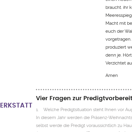
braucht. ihr 
Meeresspiege
Macht mit bei
euch der Wa
vorgetragen.
produziert w
denn je. Hört
Verzichtet au
Amen
Vier Fragen zur Predigtvorbere
ERKSTATT
1. Welche Predigtsituation steht Ihnen vor A
In diesem Jahr werden die Präsenz-Weihnachtsg
selbst werde die Predigt voraussichtlich zu H