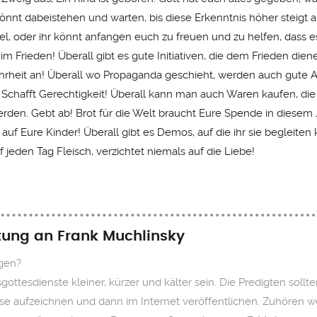
könnt dabeistehen und warten, bis diese Erkenntnis höher steigt a
l, oder ihr könnt anfangen euch zu freuen und zu helfen, dass e
m Frieden! Überall gibt es gute Initiativen, die dem Frieden diene
hrheit an! Überall wo Propaganda geschieht, werden auch gute
 Schafft Gerechtigkeit! Überall kann man auch Waren kaufen, die
erden. Gebt ab! Brot für die Welt braucht Eure Spende in diesem
 auf Eure Kinder! Überall gibt es Demos, auf die ihr sie begleiten 
f jeden Tag Fleisch, verzichtet niemals auf die Liebe!
itung an Frank Muchlinsky
ugen?
ottesdienste kleiner, kürzer und kälter sein. Die Predigten sol
ause aufzeichnen und dann im Internet veröffentlichen. Zuhören 