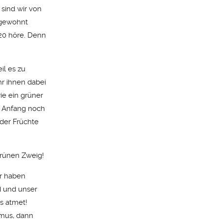
 sind wir von
 gewohnt
020 höre. Denn
il es zu
r ihnen dabei
ie ein grüner
m Anfang noch
der Früchte
 grünen Zweig!
er haben
d und unser
ns atmet!
smus, dann