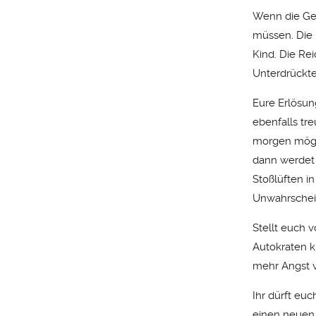
Wenn die Ger
müssen. Die 
Kind. Die Rei
Unterdrückt
Eure Erlösung
ebenfalls tre
morgen mögli
dann werdet i
Stoßlüften i
Unwahrschein
Stellt euch 
Autokraten 
mehr Angst v
Ihr dürft eu
einen neuen 