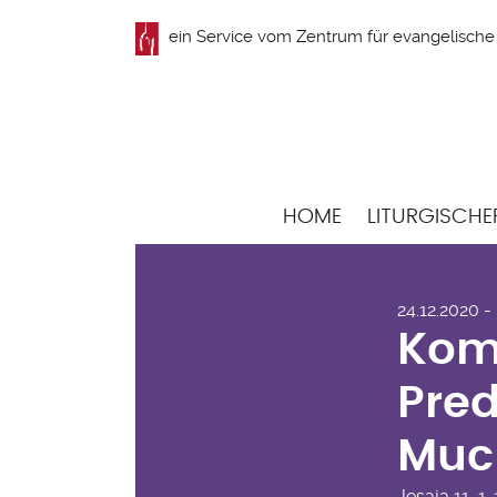
Direkt
ein Service vom
Zentrum für evangelische 
zum
Inhalt
Hauptnavigation
HOME
LITURGISCHE
Kom
24.12.2020 -
zu 
Kom
Pred
Muc
Jesaja
11, 1