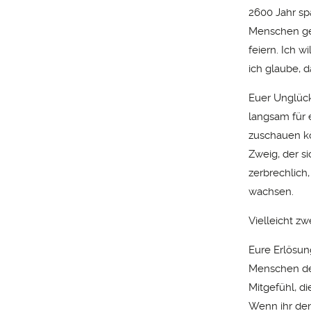
2600 Jahr spä
Menschen get
feiern. Ich 
ich glaube, d
Euer Unglück 
langsam für 
zuschauen kön
Zweig, der s
zerbrechlich
wachsen.
Vielleicht zw
Eure Erlösun
Menschen den
Mitgefühl, di
Wenn ihr den