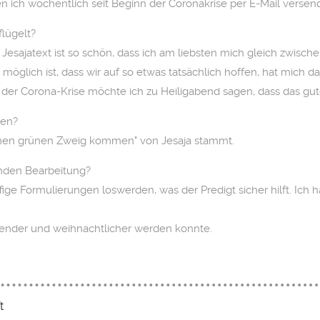
n ich wöchentlich seit Beginn der Coronakrise per E-Mail versen
flügelt?
 Jesajatext ist so schön, dass ich am liebsten mich gleich zwi
 möglich ist, dass wir auf so etwas tatsächlich hoffen, hat mich 
der Corona-Krise möchte ich zu Heiligabend sagen, dass das gut
ten?
einen grünen Zweig kommen" von Jesaja stammt.
enden Bearbeitung?
ffige Formulierungen loswerden, was der Predigt sicher hilft. Ic
adender und weihnachtlicher werden konnte.
t