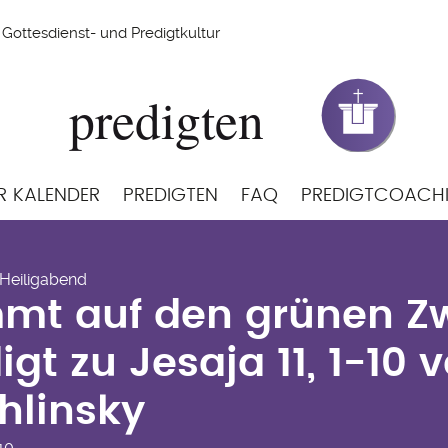
Gottesdienst- und Predigtkultur
R KALENDER
PREDIGTEN
FAQ
PREDIGTCOACH
mt auf den grünen Zw
 Heiligabend
Jesaja 11, 1-10 von Fr
mt auf den grünen Zw
igt zu Jesaja 11, 1-10 
hlinsky
-10