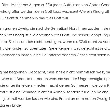
 Blick. Macht die Augen auf für jedes Aufblitzen von Gottes Geist
d wird größer werden, denn Gott lässt wachsen! Wie ein Kind groß
 Einsicht zunehmen in das, was Gott will.
en grünen Zweig, die nächste Genration! Hört ihnen zu, denn sie
sehen, was nötig ist. Sie erkennen, was Gott und seiner Schöpfung 
ntrieb. Sie lassen sich nicht beruhigen, wenn die Welt droht zu v
t, die Küsten zu überfluten. Sie erkennen, was gerecht ist und w
ht vormachen lassen, eine Hauptfarbe oder ein Geschlecht seien b
g hat begonnen. Gebt acht, dass ihr sie nicht hemmt! Ich weiß, d
 weh tut. Aber sie tut denen weh, die von der Ungerechtigkeit pro
 die unter ihr leiden. Frieden macht denen Schmerzen, die vom K
Armut ist eine Schande, nicht für Armen, sondern für euch Reiche.
tigkeit reif werden lassen wie eine Frucht an dem neuen Zweig.
tig ein Ende.