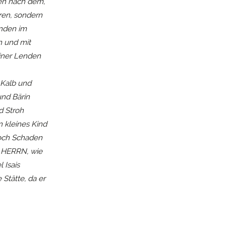
ten nach dem,
ren, sondern
enden im
n und mit
einer Lenden
 Kalb und
und Bärin
d Stroh
n kleines Kind
noch Schaden
s HERRN, wie
 Isais
 Stätte, da er