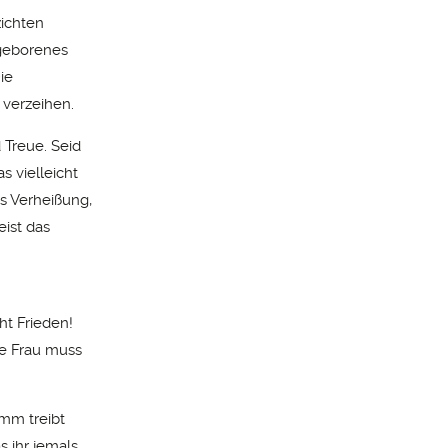
zichten
ugeborenes
ie
verzeihen.
d Treue. Seid
s vielleicht
es Verheißung,
eist das
ht Frieden!
e Frau muss
amm treibt
s ihr jemals