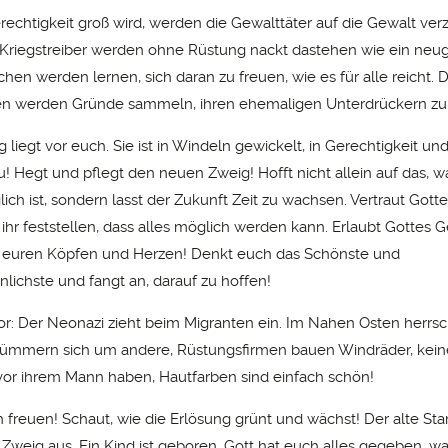
echtigkeit groß wird, werden die Gewalttäter auf die Gewalt ver
Kriegstreiber werden ohne Rüstung nackt dastehen wie ein ne
chen werden lernen, sich daran zu freuen, wie es für alle reicht. D
en werden Gründe sammeln, ihren ehemaligen Unterdrückern zu 
 liegt vor euch. Sie ist in Windeln gewickelt, in Gerechtigkeit un
u! Hegt und pflegt den neuen Zweig! Hofft nicht allein auf das, wa
ch ist, sondern lasst der Zukunft Zeit zu wachsen. Vertraut Gott
hr feststellen, dass alles möglich werden kann. Erlaubt Gottes G
n euren Köpfen und Herzen! Denkt euch das Schönste und
lichste und fangt an, darauf zu hoffen!
vor: Der Neonazi zieht beim Migranten ein. Im Nahen Osten herrsc
kümmern sich um andere, Rüstungsfirmen bauen Windräder, kein
or ihrem Mann haben, Hautfarben sind einfach schön!
ch freuen! Schaut, wie die Erlösung grünt und wächst! Der alte St
Zweig aus, Ein Kind ist geboren. Gott hat euch alles gegeben, wa