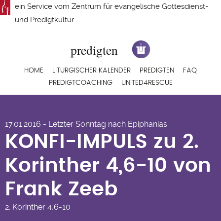
Direkt
ein Service vom
Zentrum für evangelische Gottesdienst-
zum
und Predigtkultur
Inhalt
Hauptnavigation
HOME
LITURGISCHER KALENDER
PREDIGTEN
FAQ
PREDIGTCOACHING
UNITED4RESCUE
KONFI-IMPULS zu 2.
17.01.2016 - Letzter Sonntag nach Epiphanias
Korinther 4,6-10 von
KONFI-IMPULS zu 2.
Frank Zeeb
Korinther 4,6-10 von
Frank Zeeb
2. Korinther
4,6-10