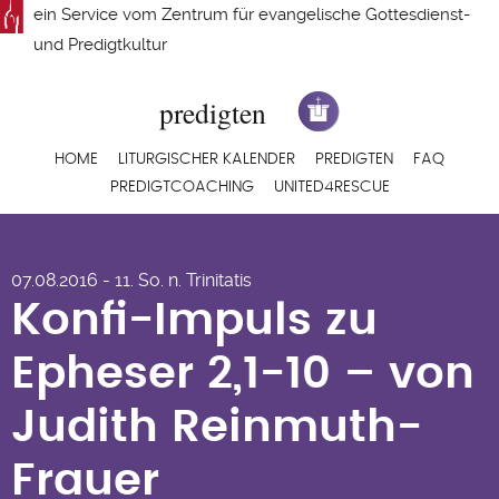
Direkt
ein Service vom
Zentrum für evangelische Gottesdienst-
zum
und Predigtkultur
Inhalt
Hauptnavigation
HOME
LITURGISCHER KALENDER
PREDIGTEN
FAQ
PREDIGTCOACHING
UNITED4RESCUE
Konfi-Impuls zu
07.08.2016 - 11. So. n. Trinitatis
Epheser 2,1-10 – von
Konfi-Impuls zu
Judith Reinmuth-
Epheser 2,1-10 – von
Frauer
Judith Reinmuth-
Frauer