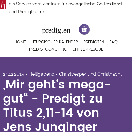
Direkt
ein Service vom
Zentrum für evangelische Gottesdienst-
zum
und Predigtkultur
Inhalt
Hauptnavigation
HOME
LITURGISCHER KALENDER
PREDIGTEN
FAQ
PREDIGTCOACHING
UNITED4RESCUE
„Mir geht‘s mega-
24.12.2015 - Heiligabend - Christvesper und Christnacht
gut“ - Predigt zu
„Mir geht‘s mega-
Titus 2,11-14 von Jens
gut“ - Predigt zu
Junginger
Titus 2,11-14 von
Jens Junginger