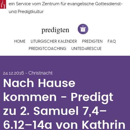
Direkt
ein Service vom
Zentrum für evangelische Gottesdienst-
zum
und Predigtkultur
Inhalt
Hauptnavigation
HOME
LITURGISCHER KALENDER
PREDIGTEN
FAQ
PREDIGTCOACHING
UNITED4RESCUE
Nach Hause
24.12.2016 - Christnacht
kommen - Predigt
Nach Hause
zu 2. Samuel 7,4–
kommen - Predigt
6.12–14a von Kathrin
zu 2. Samuel 7,4–
Oxen
6.12–14a von Kathrin