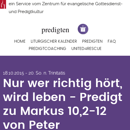
Direkt
ein Service vom
Zentrum für evangelische Gottesdienst-
zum
und Predigtkultur
Inhalt
Hauptnavigation
HOME
LITURGISCHER KALENDER
PREDIGTEN
FAQ
PREDIGTCOACHING
UNITED4RESCUE
Nur wer richtig hört,
18.10.2015 - 20. So. n. Trinitatis
wird leben - Predigt
Nur wer richtig hört,
zu Markus 10,2-12
wird leben - Predigt
von Peter
zu Markus 10,2-12
Schuchardt
von Peter