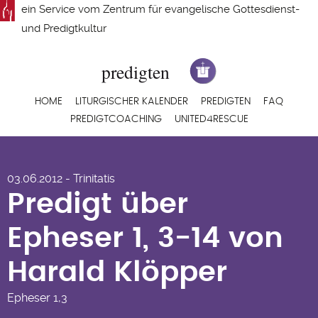
Direkt
ein Service vom
Zentrum für evangelische Gottesdienst-
zum
und Predigtkultur
Inhalt
Hauptnavigation
HOME
LITURGISCHER KALENDER
PREDIGTEN
FAQ
PREDIGTCOACHING
UNITED4RESCUE
Predigt über Epheser
03.06.2012 - Trinitatis
1, 3-14 von Harald
Predigt über
Klöpper
Epheser 1, 3-14 von
Harald Klöpper
Epheser
1,3