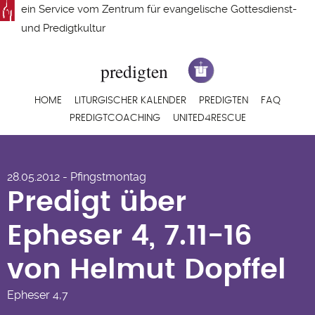
Direkt
ein Service vom
Zentrum für evangelische Gottesdienst-
zum
und Predigtkultur
Inhalt
Hauptnavigation
HOME
LITURGISCHER KALENDER
PREDIGTEN
FAQ
PREDIGTCOACHING
UNITED4RESCUE
Predigt über Epheser
28.05.2012 - Pfingstmontag
4, 7.11-16 von Helmut
Predigt über
Dopffel
Epheser 4, 7.11-16
von Helmut Dopffel
Epheser
4,7