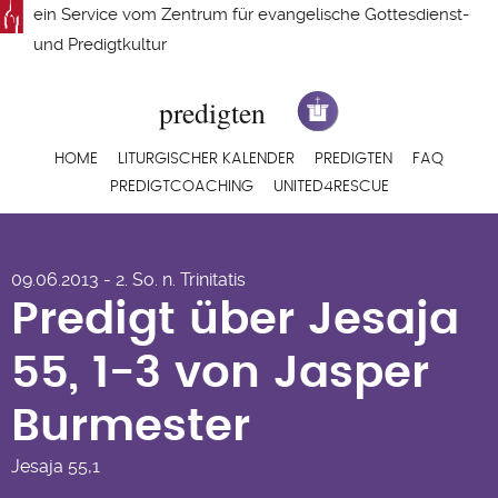
Direkt
ein Service vom
Zentrum für evangelische Gottesdienst-
zum
und Predigtkultur
Inhalt
Hauptnavigation
HOME
LITURGISCHER KALENDER
PREDIGTEN
FAQ
PREDIGTCOACHING
UNITED4RESCUE
Predigt über Jesaja
09.06.2013 - 2. So. n. Trinitatis
55, 1-3 von Jasper
Predigt über Jesaja
Burmester
55, 1-3 von Jasper
Burmester
Jesaja
55,1