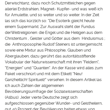
Derwischtanz, dazu noch Schutzmittelchen gegen
allerlei Erdstrahlen, Magnet- Kupfer- und was weiß ich
für Amulette, und so weiter und so weiter. In der Zeit
las sich das kürzlich so: "Die Esoterik gleicht heute
einem Supermarkt. Zur Auswahl steht der Fundus
derWeltreligionen: die Engel und die Heiligen aus dem
Christentum , Geister und Götter aus dem Hinduismus ;
die Anthroposophie Rudolf Steiners ist untergemischt
sowie eine Mixtur aus Philosophie, Glauben und
Aberglauben; dazu gerührt das autoritätsstiftende
Vokabular der Naturwissenschaft mit ihren "Feldern",
"Energien" und "Quanten". An der Kasse wird alles zum
Paket verschnürt und mit dem Etikett "Neu!
Ganzheitlich! Spirituell!" versehen. In diesem Artikel las
ich auch Zahlen der allgemeinen
Bevölkerungsumfrage der Sozialwissenschaften
(Allbus): Jeder vierte Deutsche zeigt sich
aufgeschlossen gegenüber Wunder- und Geistheilern,
gut 40 Prozent der Bevölkerung halten etwas von