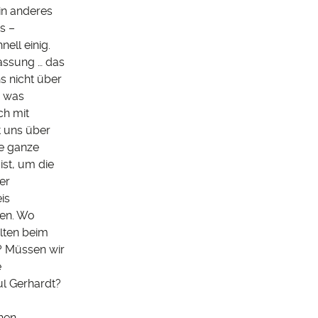
ein anderes
s –
ell einig.
assung … das
ns nicht über
; was
ch mit
t uns über
ne ganze
ist, um die
er
is
den. Wo
lten beim
? Müssen wir
e
ul Gerhardt?
hen