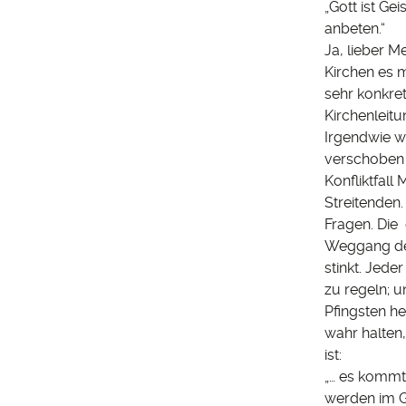
„Gott ist Ge
anbeten.“
Ja, lieber M
Kirchen es 
sehr konkre
Kirchenleit
Irgendwie w
verschoben 
Konfliktfall
Streitenden
Fragen. Die
Weggang des
stinkt. Jede
zu regeln; u
Pfingsten he
wahr halten
ist:
„… es kommt 
werden im Ge