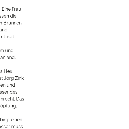
 Eine Frau
ssen die
am Brunnen
and.
n Josef
tum und
danland,
s Heil
t Jörg Zink.
gen und
sser des
nrecht. Das
höpfung,
birgt einen
Wasser muss