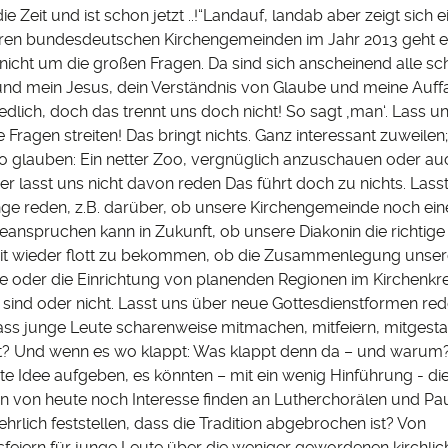
e Zeit und ist schon jetzt ..!“Landauf, landab aber zeigt sich 
seren bundesdeutschen Kirchengemeinden im Jahr 2013 geht e
nicht um die großen Fragen. Da sind sich anscheinend alle schn
und mein Jesus, dein Verständnis von Glaube und meine Auff
iedlich, doch das trennt uns doch nicht! So sagt ‚man‘. Lass u
 Fragen streiten! Das bringt nichts. Ganz interessant zuweilen
 glauben: Ein netter Zoo, vergnüglich anzuschauen oder au
r lasst uns nicht davon reden Das führt doch zu nichts. Lass
nge reden, z.B. darüber, ob unsere Kirchengemeinde noch ei
beanspruchen kann in Zukunft, ob unsere Diakonin die richtige 
t wieder flott zu bekommen, ob die Zusammenlegung unser
se oder die Einrichtung von planenden Regionen im Kirchenkre
‘ sind oder nicht. Lasst uns über neue Gottesdienstformen re
dass junge Leute scharenweise mitmachen, mitfeiern, mitgesta
t? Und wenn es wo klappt: Was klappt denn da – und warum
gte Idee aufgeben, es könnten – mit ein wenig Hinführung - di
n von heute noch Interesse finden an Lutherchorälen und Pa
hrlich feststellen, dass die Tradition abgebrochen ist? Von
feiern für junge Leute über die weniger gewordenen kirchlic