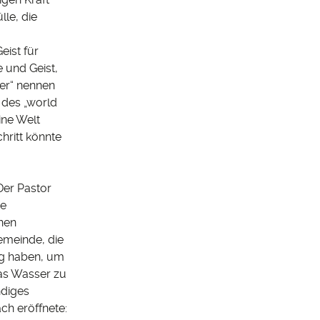
lle, die
ist für
e und Geist,
ter“ nennen
 des „world
ine Welt
hritt könnte
Der Pastor
he
nen
emeinde, die
ung haben, um
as Wasser zu
ndiges
h eröffnete: