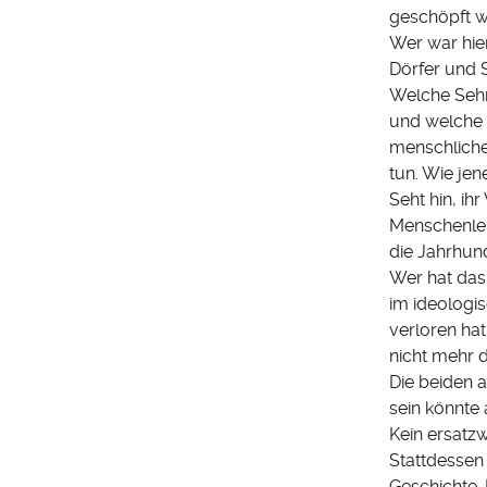
geschöpft w
Wer war hie
Dörfer und 
Welche Sehn
und welche e
menschliche
tun. Wie je
Seht hin, ih
Menschenleb
die Jahrhun
Wer hat das
im ideologi
verloren hat
nicht mehr 
Die beiden a
sein könnte 
Kein ersatzw
Stattdessen 
Geschichte. 