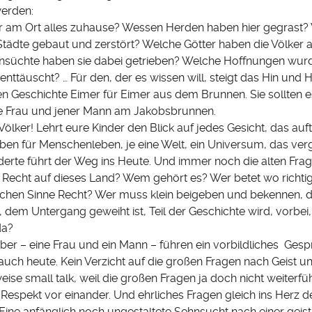
erden:
r am Ort alles zuhause? Wessen Herden haben hier gegrast? 
Städte gebaut und zerstört? Welche Götter haben die Völker 
süchte haben sie dabei getrieben? Welche Hoffnungen wurde
nttäuscht? … Für den, der es wissen will, steigt das Hin und 
n Geschichte Eimer für Eimer aus dem Brunnen. Sie sollten
ne Frau und jener Mann am Jakobsbrunnen.
r Völker! Lehrt eure Kinder den Blick auf jedes Gesicht, das auf
en für Menschenleben, je eine Welt, ein Universum, das ver
derte führt der Weg ins Heute. Und immer noch die alten Frag
 Recht auf dieses Land? Wem gehört es? Wer betet wo richti
schen Sinne Recht? Wer muss klein beigeben und bekennen, d
, dem Untergang geweiht ist, Teil der Geschichte wird, vorbe
da?
ber – eine Frau und ein Mann – führen ein vorbildliches Gesp
auch heute. Kein Verzicht auf die großen Fragen nach Geist u
eise small talk, weil die großen Fragen ja doch nicht weiterfü
Respekt vor einander. Und ehrliches Fragen gleich ins Herz d
Eine anfänglich noch ungestaltete Sehnsucht nach einer geist