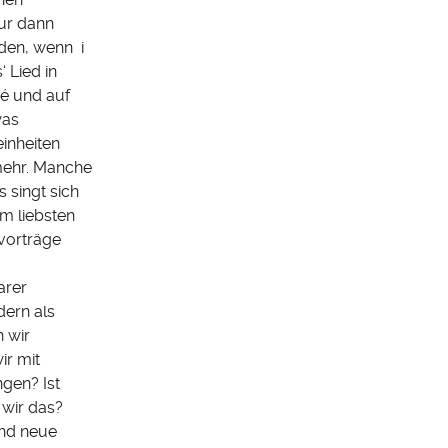
ur dann
rden, wenn i
 Lied in
zé und auf
was
inheiten
 mehr. Manche
 singt sich
m liebsten
rvorträge
arer
dern als
 wir
ir mit
gen? Ist
 wir das?
und neue