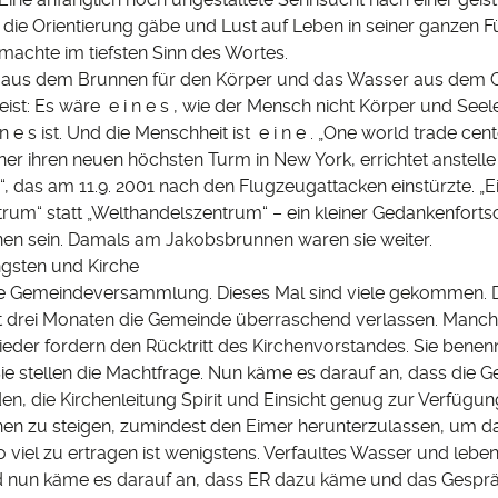
, die Orientierung gäbe und Lust auf Leben in seiner ganzen Fü
machte im tiefsten Sinn des Wortes.
aus dem Brunnen für den Körper und das Wasser aus dem Ge
ist: Es wäre e i n e s , wie der Mensch nicht Körper und Seel
n e s ist. Und die Menschheit ist e i n e . „One world trade cen
er ihren neuen höchsten Turm in New York, errichtet anstelle
“, das am 11.9. 2001 nach den Flugzeugattacken einstürzte. „E
rum“ statt „Welthandelszentrum“ – ein kleiner Gedankenfortsc
nen sein. Damals am Jakobsbrunnen waren sie weiter.
ngsten und Kirche
ne Gemeindeversammlung. Dieses Mal sind viele gekommen. 
t drei Monaten die Gemeinde überraschend verlassen. Manc
eder fordern den Rücktritt des Kirchenvorstandes. Sie benen
ie stellen die Machtfrage. Nun käme es darauf an, dass die G
en, die Kirchenleitung Spirit und Einsicht genug zur Verfüg
nen zu steigen, zumindest den Eimer herunterzulassen, um d
 viel zu ertragen ist wenigstens. Verfaultes Wasser und lebe
 nun käme es darauf an, dass ER dazu käme und das Gespräc