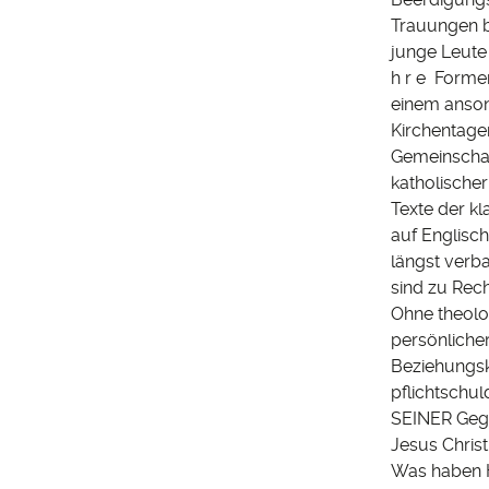
Trauungen b
junge Leute
h r e Forme
einem ansons
Kirchentagen
Gemeinschaf
katholische
Texte der kl
auf Englisc
längst verba
sind zu Rech
Ohne theolo
persönliche
Beziehungsk
pflichtschul
SEINER Geg
Jesus Chris
Was haben H