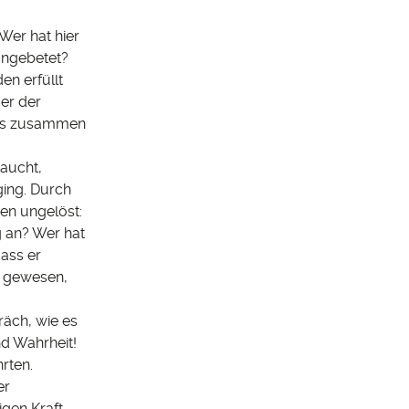
Wer hat hier
angebetet?
n erfüllt
Her der
 es zusammen
taucht,
ging. Durch
en ungelöst:
g an? Wer hat
ass er
i, gewesen,
räch, wie es
nd Wahrheit!
hrten.
er
igen Kraft