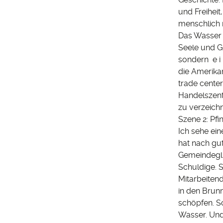
und Freiheit
menschlich 
Das Wasser 
Seele und Ge
sondern e i 
die Amerikan
trade center
Handelszent
zu verzeich
Szene 2: Pfi
Ich sehe ei
hat nach gu
Gemeindegli
Schuldige. S
Mitarbeitend
in den Brun
schöpfen. So
Wasser. Und