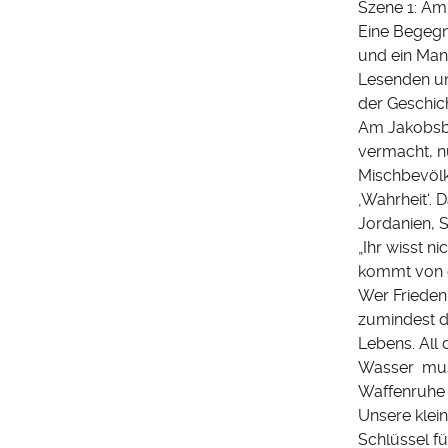
Szene 1: A
Eine Begegn
und ein Mann
Lesenden un
der Geschich
Am Jakobsbr
vermacht, n
Mischbevölk
‚Wahrheit‘. 
Jordanien, S
„Ihr wisst n
kommt von de
Wer Frieden
zumindest d
Lebens. All
Wasser muss
Waffenruhe 
Unsere klei
Schlüssel f