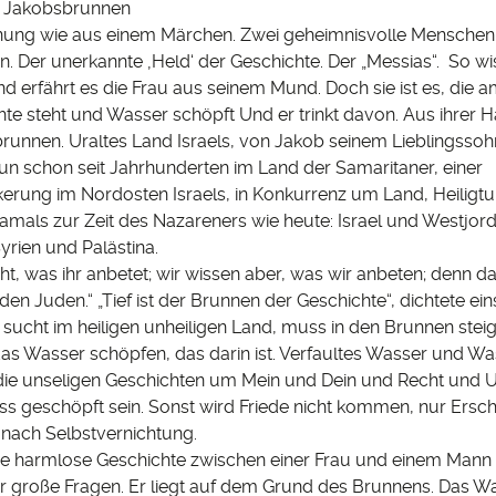
m Jakobsbrunnen
ung wie aus einem Märchen. Zwei geheimnisvolle Menschen.
. Der unerkannte ‚Held‘ der Geschichte. Der „Messias“. So wi
d erfährt es die Frau aus seinem Mund. Doch sie ist es, die 
te steht und Wasser schöpft Und er trinkt davon. Aus ihrer H
unnen. Uraltes Land Israels, von Jakob seinem Lieblingssoh
un schon seit Jahrhunderten im Land der Samaritaner, einer
erung im Nordosten Israels, in Konkurrenz um Land, Heilig
Damals zur Zeit des Nazareners wie heute: Israel und Westjor
yrien und Palästina.
icht, was ihr anbetet; wir wissen aber, was wir anbeten; denn da
n Juden.“ „Tief ist der Brunnen der Geschichte“, dichtete eins
 sucht im heiligen unheiligen Land, muss in den Brunnen stei
as Wasser schöpfen, das darin ist. Verfaultes Wasser und Wa
 die unseligen Geschichten um Mein und Dein und Recht und U
 geschöpft sein. Sonst wird Friede nicht kommen, nur Ersc
nach Selbstvernichtung.
ne harmlose Geschichte zwischen einer Frau und einem Mann 
ür große Fragen. Er liegt auf dem Grund des Brunnens. Das 