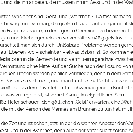
ist, und die ihn anbeten, die müssen ihn im Geist und in der Wa
eister: Was aber sind „Geist“ und „Wahrheit“?! Da fast niemand 
mehr wagt und vermag, die großen Fragen auf die gar nicht kl
ten Fragen zuhause, in der eigenen Gemeinde zu beziehen, tr
ungen und Kirchengemeinden so verhältnismäßig geistlos durch
urschtelt man sich durch. Unlösbare Probleme werden gern
auf Ebenen, wo – scheinbar – etwas lösbar ist. So kommen 
 Mediatoren in die Gemeinde und vermitteln irgendwie zwisch
. Vermittlung ohne Mitte. Auf der Suche nach der Lösung von
 großen Fragen werden peinlich vermieden; denn in dem Stre
 Pastors steckt mehr; und man fürchtet zu Recht, dass es
r weiß es aus dem Privatleben: Im schwerwiegenden Konflikt ist
nd was zu regeln ist, ist keine Lösung im eigentlichen Sinn.
ißt: Tiefer schauen, den göttlichen „Geist“ erwarten, eine „Wahr
, die mit der Person des Mannes am Brunnen zu tun hat, mit i
die Zeit und ist schon jetzt, in der die wahren Anbeter den V
ist und in der Wahrheit; denn auch der Vater sucht solche An