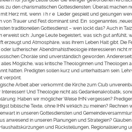
is zu den charismatischen Gottesdiensten: Überall machen n
 mit Herz mit, wenn i h r e Lieder gespielt und gesungen we
n von Trauer und Fest dominant sind. Ein sogenanntes ‚neues‘
ten traditionellen Gottesdienst – wen lockt das? Auch in Tai
 erweist sich: Junge Leute begeistert, was sich gut anfühlt, 
t erzeugt und Atmosphäre, was ihrem Leben Halt gibt. Die Fe
r oder lutherischer Abendmahlstheologie interessieren nicht
assischen Choräle sind unverständlich geworden. Andererseits
h alles Mögliche, was kritische Theologinnen und Theologen a
nnt hätten. Predigten sollen kurz und unterhaltsam sein. Leh
t verpönt.
gische Arbeit aber verkommt die Kirche zum Club unvereinb
r Interessen! Und Theologie nicht als Gedankenakrobatik, son
lärung: Haben wir möglicher Weise IHN vergessen? Predigen
digst biblische Texte, ohne IHN wirklich zu meinen? Rechnen w
enwart in unseren Gottesdiensten und Gemeindeversammlun
tus anwesend in unseren Planungen und Strategien? Glauben
aushaltskürzungen und Rückstellungen, Regionalisierung 