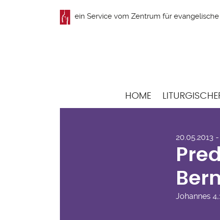
Direkt
ein Service vom
Zentrum für evangelische 
zum
Inhalt
Hauptnavigation
HOME
LITURGISCHE
Pre
20.05.2013 
Ber
Pred
Ber
Johannes
4,