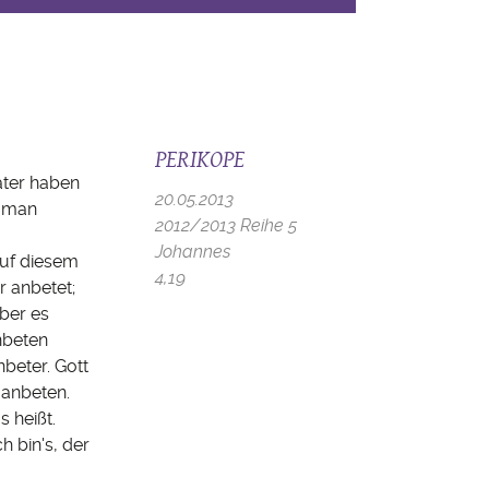
PERIKOPE
Väter haben
20.05.2013
o man
2012/2013 Reihe 5
Johannes
auf diesem
4,19
r anbetet;
ber es
nbeten
beter. Gott
 anbeten.
s heißt.
h bin's, der