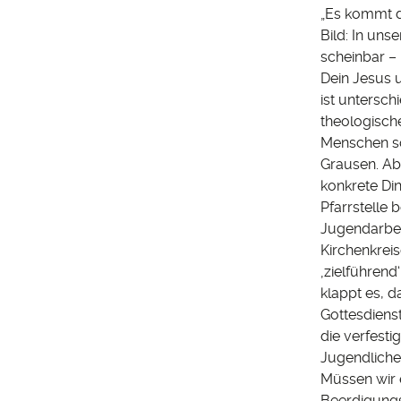
„Es kommt di
Bild: In un
scheinbar – 
Dein Jesus 
ist untersch
theologische
Menschen so
Grausen. Abe
konkrete Di
Pfarrstelle 
Jugendarbei
Kirchenkrei
‚zielführend
klappt es, 
Gottesdiens
die verfesti
Jugendliche
Müssen wir e
Beerdigungs