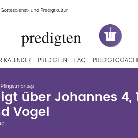
Gottesdienst- und Predigtkultur
R KALENDER
PREDIGTEN
FAQ
PREDIGTCOACH
digt über Johannes 4,
- Pfingstmontag
nd Vogel
igt über Johannes 4, 
nd Vogel
19