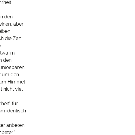
hrheit
in den
einen, aber
eiben
 die Zeit.
e
etwa im
en den
 unlösbaren
it um den
 zum Himmel
 nicht viel
heit“ für
hm identisch
ater anbeten
beter.“