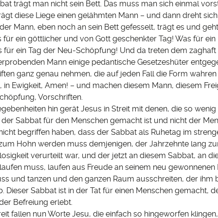
at trägt man nicht sein Bett. Das muss man sich einmal vorst
trägt diese Liege einen gelähmten Mann – und dann dreht sich
 der Mann, eben noch an sein Bett gefesselt, trägt es und geht
für ein göttlicher und von Gott geschenkter Tag! Was für ein
 für ein Tag der Neu-Schöpfung! Und da treten dem zaghaft 
t erprobenden Mann einige pedantische Gesetzeshüter entgege
iften ganz genau nehmen, die auf jeden Fall die Form wahren 
m, in Ewigkeit, Amen! – und machen diesem Mann, diesem Fre
chöpfung, Vorschriften.
gebenheiten hin gerät Jesus in Streit mit denen, die so wenig
 der Sabbat für den Menschen gemacht ist und nicht der Men
nicht begriffen haben, dass der Sabbat als Ruhetag im streng
zum Hohn werden muss demjenigen, der Jahrzehnte lang zu
sigkeit verurteilt war, und der jetzt an diesem Sabbat, an d
laufen muss, laufen aus Freude an seinem neu gewonnenen 
ss und tanzen und den ganzen Raum ausschreiten, der ihm b
b. Dieser Sabbat ist in der Tat für einen Menschen gemacht, d
der Befreiung erlebt.
reit fallen nun Worte Jesu, die einfach so hingeworfen klingen,