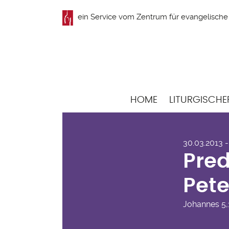
Direkt
ein Service vom
Zentrum für evangelische 
zum
Inhalt
Hauptnavigation
HOME
LITURGISCHE
Pre
30.03.2013 
Hai
Pred
Pete
Johannes
5,