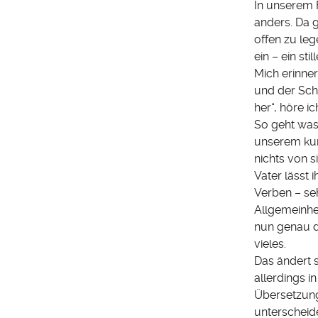
In unserem F
anders. Da 
offen zu le
ein – ein st
Mich erinner
und der Sch
her“, höre i
So geht was?
unserem kur
nichts von s
Vater lässt 
Verben – seh
Allgemeinhe
nun genau di
vieles.
Das ändert s
allerdings 
Übersetzung
unterscheid