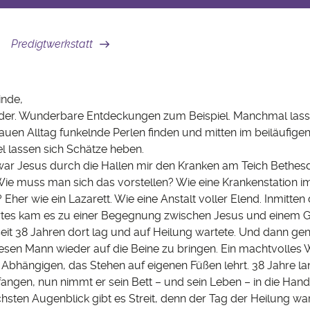
Predigtwerkstatt
inde,
der. Wunderbare Entdeckungen zum Beispiel. Manchmal lass
auen Alltag funkelnde Perlen finden und mitten im beiläufige
 lassen sich Schätze heben.
ar Jesus durch die Hallen mir den Kranken am Teich Bethes
ie muss man sich das vorstellen? Wie eine Krankenstation 
her wie ein Lazarett. Wie eine Anstalt voller Elend. Inmitten
rtes kam es zu einer Begegnung zwischen Jesus und einem 
seit 38 Jahren dort lag und auf Heilung wartete. Und dann gen
esen Mann wieder auf die Beine zu bringen. Ein machtvolles 
 Abhängigen, das Stehen auf eigenen Füßen lehrt. 38 Jahre l
fangen, nun nimmt er sein Bett – und sein Leben – in die Hand
sten Augenblick gibt es Streit, denn der Tag der Heilung war