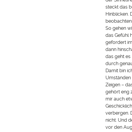
steckt das 
Hinblicken. 
beobachten i
So gehen wi
das Gefühl 
gefordert i
dann hinsch
das geht es
durch genau
Damit bin i
Umständen n
Zeigen – da
gehört eng z
mir auch etw
Geschicklic
verbergen. D
nicht. Und d
vor den Aug