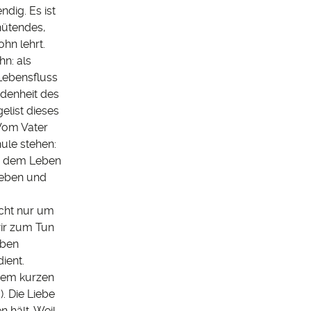
ndig. Es ist
hütendes,
hn lehrt.
hn: als
Lebensfluss
ndenheit des
elist dieses
Vom Vater
ule stehen:
as dem Leben
 leben und
icht nur um
wir zum Tun
eben
ient.
erem kurzen
). Die Liebe
 hält. Weil