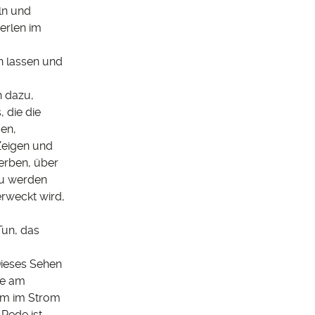
ln und
Perlen im
n lassen und
h dazu,
 die die
en,
 Zeigen und
erben, über
eu werden
erweckt wird,
Tun, das
 Dieses Sehen
ke am
em im Strom
Rede ist,