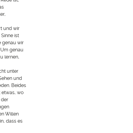
as
er,
t und wir
Sinne ist
e genau wir
n. Um genau
u lernen,
ht unter
 Sehen und
eden. Beides
t etwas, wo
 der
ungen
en Willen
in, dass es