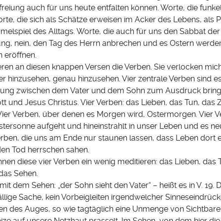
freiung auch für uns heute entfalten können. Worte, die funke
rte, die sich als Schätze erweisen im Acker des Lebens, als 
melspiel des Alltags. Worte, die auch für uns den Sabbat der
g, nein, den Tag des Herrn anbrechen und es Ostern werde
 eröffnen.
ieren an diesen knappen Versen die Verben. Sie verlocken mic
 hinzusehen, genau hinzusehen. Vier zentrale Verben sind es,
hung zwischen dem Vater und dem Sohn zum Ausdruck bring
t und Jesus Christus. Vier Verben: das Lieben, das Tun, das
Vier Verben, über denen es Morgen wird, Ostermorgen. Vier V
stersonne aufgeht und hineinstrahlt in unser Leben und es n
Verben, die uns am Ende nur staunen lassen, dass Leben dort 
den Tod herrschen sahen.
 Ihnen diese vier Verben ein wenig meditieren: das Lieben, das 
das Sehen.
mit dem Sehen: „der Sohn sieht den Vater“ – heißt es in V. 19.
fällige Sache, kein Vorbeigleiten irgendwelcher Sinneseindrüc
 des Auges, so wie tagtäglich eine Unmenge von Sichtbar
ize auf unsere Netzhaut prasselt. Im Sehen, von dem hier die 