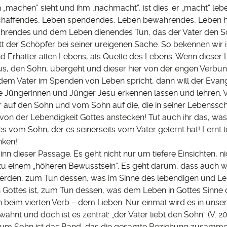
 „machen“ sieht und ihm „nachmacht“, ist dies: er „macht“ lebe
chaffendes, Leben spendendes, Leben bewahrendes, Leben 
rendes und dem Leben dienendes Tun, das der Vater den So
tt der Schöpfer bei seiner ureigenen Sache. So bekennen wir i
d Erhalter allen Lebens, als Quelle des Lebens. Wenn dieser 
us, den Sohn, übergeht und dieser hier von der engen Verbu
dem Vater im Spenden von Leben spricht, dann will der Evang
e Jüngerinnen und Jünger Jesu erkennen lassen und lehren. 
r auf den Sohn und vom Sohn auf die, die in seiner Lebenssch
 von der Lebendigkeit Gottes anstecken! Tut auch ihr das, w
 es vom Sohn, der es seinerseits vom Vater gelernt hat! Lernt
ken!“
Sinn dieser Passage. Es geht nicht nur um tiefere Einsichten, n
zu einem „höheren Bewusstsein“. Es geht darum, dass auch 
werden, zum Tun dessen, was im Sinne des lebendigen und L
 Gottes ist, zum Tun dessen, was dem Leben in Gottes Sinne d
ch beim vierten Verb – dem Lieben. Nur einmal wird es in uns
wähnt und doch ist es zentral: „der Vater liebt den Sohn“ (V. 20
zum Sohn ist das Band, das die gesamte Beziehung zusammen