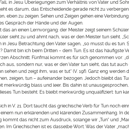
all, in Jesu Überlegungen zum Verhältnis von Vater und Sohn,
geht es darum, das Entscheidende gerade nicht zu verbergen
gen, eben zu zeigen. Sehen und Zeigen gehen eine Verbindun
illes Gespräch der Hände und der Augen.
t das an einen Lernvorgang: der Meister zeigt seinem Schüler,
üler sieht zu und ahmt nach, was er den Meister tun sieht. „
ch in Jesu Betrachtung den Vater sagen, „so musst du es tun. S
 Damit bin ich beim Dritten – dem Tun. Es ist das häufigste Ve
zen Abschnitt. Fünfmal kommt es für sich genommen vor: „d
ich aus, sondern nur, was er den Vater tun sieht, das tut auch
ihn sehen und zeigt ihm, was er tut“ (V. 19f). Ganz eng werden d
en, zeigen, tun – aufeinander bezogen. Jedoch bleibt das Tun
it merkwürdig blass und leer. Bis dahin ist unausgesprochen
eses Tun besteht. Es bleibt merkwürdig unqualifiziert: tun k
ich in V. 21. Dort taucht das griechische Verb für Tun noch ein
in einem nun erklärenden und klärenden Zusammenhang. In d
 kommt das nicht zum Ausdruck, solange wir „Tun“ und „Ma
en. Im Griechischen ist es dasselbe Wort. Was der Vater „mac