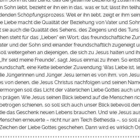
 Sohn liebt, bezieht er ihn ein in das, was er tut; lässt ihn tei
nden Schöpfungsprozess. Weil er ihn liebt, zeigt er ihm sein 
Die Liebe macht die Qualität der Beziehung von Vater und Soh
 sie auch die Qualität des Sehens, des Zeigens und des Tuns 
hen steht für das „Lieben“ ein Wort, das freundschaftliche Z
ater und der Sohn sind einander freundschaftlich zugeneigt 
ll weitergehen an diejenigen, die sich zu Jesus halten und i
„Ihr seid meine Freunde“, sagt Jesus einmal zu ihnen. So entst
eundschaft, eine Kette liebender Zuwendung: Was Liebe ist, l
die Jüngerinnen und Jünger Jesu lernen es von ihm, von Jesu
t es von denen, die Jesus Christus nachfolgen und seinen Nam
ermorgen soll das Licht der väterlichen Liebe Gottes auch u
prägen. Wie Jesus seinen Blick liebend auf die Menschen rich
etrogen schienen, so soll sich auch unser Blick liebevoll de
ie das Geschenk neuen Lebens brauchen. Und wie Jesus aus
enschen erneuerte – nicht nur am Teich Bethesda –, so soll
Zeichen der Liebe Gottes geschehen. Dann wird es wirklich O