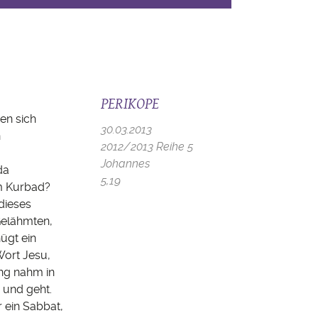
PERIKOPE
en sich
30.03.2013
n
2012/2013 Reihe 5
Johannes
da
5,19
im Kurbad?
 dieses
Gelähmten,
ügt ein
Wort Jesu,
ang nahm in
 und geht.
 ein Sabbat,