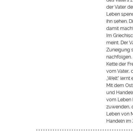
der Vater den
Leben spende
ihn sehen. 
damit macht
Im Griechisc
meint. Der V
Zuneigung so
nachfolgen. 
Kette der Fr
vom Vater, 
„Welt“ lern
Mit dem Ost
und Handeln 
vom Leben b
zuwenden, d
Leben von M
Handeln im 