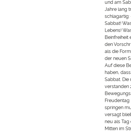
und am Sabb
Jahre lang 
schlagartig:
Sabbat! Was 
Lebens! Was
Beinfreihei
den Vorschr
als die For
der neuen S
Auf diese Be
haben, dass
Sabbat. Die 
verstanden 
Bewegungslo
Freudentag 
springen mu
versagt blie
neu als Tag 
Mitten im St