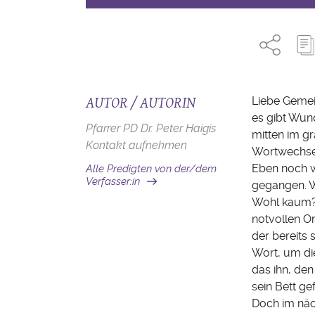
AUTOR / AUTORIN
Liebe Geme
es gibt Wun
Pfarrer PD Dr. Peter Haigis
mitten im gr
Kontakt aufnehmen
Wortwechsel
Eben noch w
Alle Predigten von der/dem
Verfasser:in
gegangen. W
Wohl kaum? E
notvollen O
der bereits 
Wort, um di
das ihn, den
sein Bett ge
Doch im näch