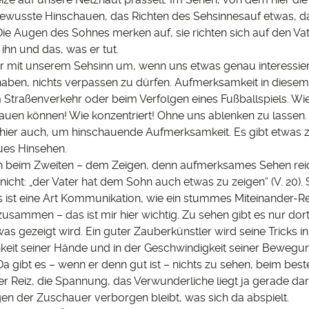
bewusste Hinschauen, das Richten des Sehsinnesauf etwas, d
Die Augen des Sohnes merken auf, sie richten sich auf den Vat
hn und das, was er tut.
r mit unserem Sehsinn um, wenn uns etwas genau interessier
haben, nichts verpassen zu dürfen. Aufmerksamkeit in diesem 
m Straßenverkehr oder beim Verfolgen eines Fußballspiels. Wi
auen können! Wie konzentriert! Ohne uns ablenken zu lasse
 hier auch, um hinschauende Aufmerksamkeit. Es gibt etwas z
es Hinsehen.
ch beim Zweiten – dem Zeigen, denn aufmerksames Sehen reic
icht: „der Vater hat dem Sohn auch etwas zu zeigen“ (V. 20).
s ist eine Art Kommunikation, wie ein stummes Miteinander-R
usammen – das ist mir hier wichtig. Zu sehen gibt es nur dor
as gezeigt wird. Ein guter Zauberkünstler wird seine Tricks in
hkeit seiner Hände und in der Geschwindigkeit seiner Beweg
a gibt es – wenn er denn gut ist – nichts zu sehen, beim best
er Reiz, die Spannung, das Verwunderliche liegt ja gerade dar
en der Zuschauer verborgen bleibt, was sich da abspielt.