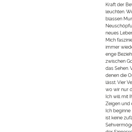
Kraft der Be
leuchten. Wo
blassen Mur
Neuschöpfun
neues Leben
Mich faszin
immer wieder
enge Bezie
zwischen Got
das Sehen. 
denen die O
lässt. Vier 
wo wir nur 
Ich will mit
Zeigen und 
Ich beginne 
ist keine zu
Sehvermögen
der Sinnesre