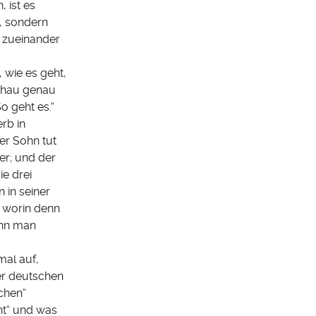
 ist es
, sondern
g zueinander
 wie es geht,
Schau genau
o geht es.“
rb in
er Sohn tut
 er; und der
ie drei
 in seiner
, worin denn
ann man
mal auf,
er deutschen
chen“
ht“ und was