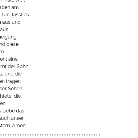
lhaben am
Tun, lässt es
n aus und
aus.
uneigung
und diese
hm
eht eine
ernt der Sohn
s, und die
en tragen.
nser Sehen
tete, die
nen
 Liebe das
 auch unser
stern. Amen.