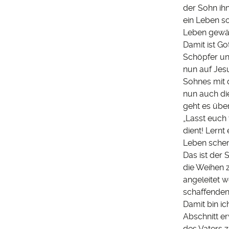
der Sohn ihn
ein Leben s
Leben gewäh
Damit ist Go
Schöpfer un
nun auf Jes
Sohnes mit 
nun auch di
geht es übe
„Lasst euch
dient! Lernt
Leben schen
Das ist der 
die Weihen 
angeleitet 
schaffenden
Damit bin i
Abschnitt er
des Vaters 