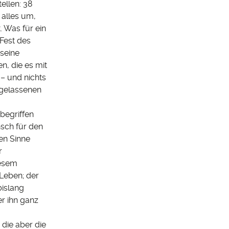
ellen: 38
 alles um,
. Was für ein
 Fest des
seine
n, die es mit
– und nichts
igelassenen
 begriffen
sch für den
en Sinne
r
iesem
Leben; der
islang
er ihn ganz
 die aber die