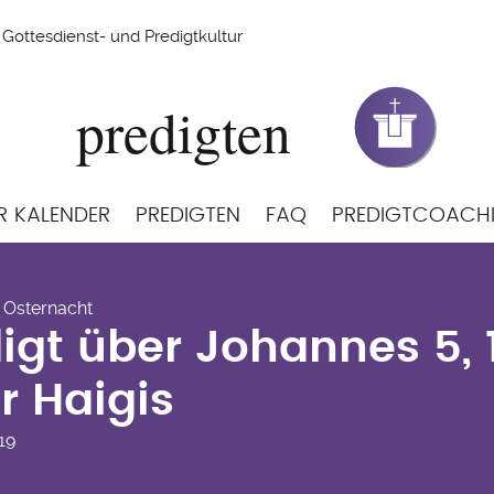
Gottesdienst- und Predigtkultur
R KALENDER
PREDIGTEN
FAQ
PREDIGTCOACH
digt über Johannes 5, 
- Osternacht
gis
igt über Johannes 5, 
r Haigis
19