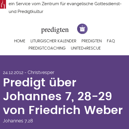
Direkt
ein Service vom
Zentrum für evangelische Gottesdienst-
zum
und Predigtkultur
Inhalt
Hauptnavigation
HOME
LITURGISCHER KALENDER
PREDIGTEN
FAQ
PREDIGTCOACHING
UNITED4RESCUE
Predigt über
24.12.2012 - Christvesper
Johannes 7, 28-29
Predigt über
von Friedrich Weber
Johannes 7, 28-29
von Friedrich Weber
Johannes
7,28