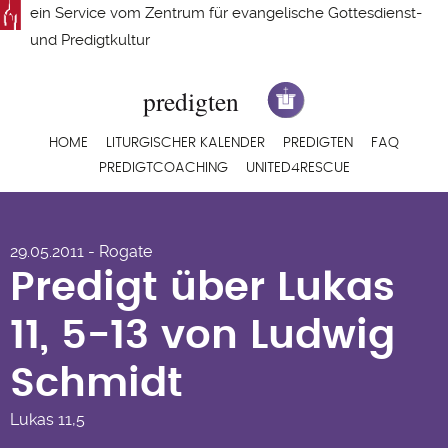
Direkt
ein Service vom
Zentrum für evangelische Gottesdienst-
zum
und Predigtkultur
Inhalt
Hauptnavigation
HOME
LITURGISCHER KALENDER
PREDIGTEN
FAQ
PREDIGTCOACHING
UNITED4RESCUE
Predigt über Lukas 11,
29.05.2011 - Rogate
5-13 von Ludwig
Predigt über Lukas
Schmidt
11, 5-13 von Ludwig
Schmidt
Lukas
11,5