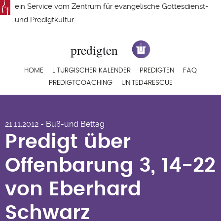
Direkt
ein Service vom
Zentrum für evangelische Gottesdienst-
zum
und Predigtkultur
Inhalt
Hauptnavigation
HOME
LITURGISCHER KALENDER
PREDIGTEN
FAQ
PREDIGTCOACHING
UNITED4RESCUE
Predigt über
21.11.2012 - Buß-und Bettag
Offenbarung 3, 14-22
Predigt über
von Eberhard
Offenbarung 3, 14-22
Schwarz
von Eberhard
Schwarz