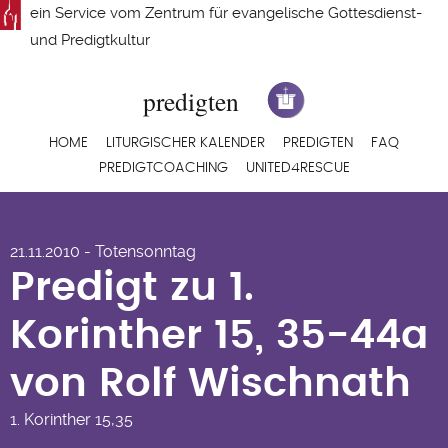
Direkt
ein Service vom
Zentrum für evangelische Gottesdienst-
zum
und Predigtkultur
Inhalt
Hauptnavigation
HOME
LITURGISCHER KALENDER
PREDIGTEN
FAQ
PREDIGTCOACHING
UNITED4RESCUE
Predigt zu 1.
21.11.2010 - Totensonntag
Korinther 15, 35-44a
Predigt zu 1.
von Rolf Wischnath
Korinther 15, 35-44a
von Rolf Wischnath
1. Korinther
15,35