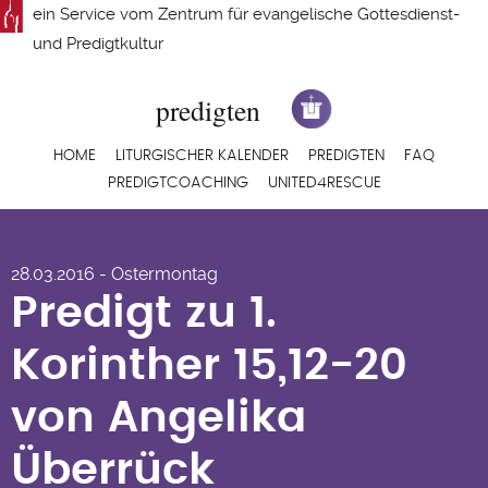
Direkt
ein Service vom
Zentrum für evangelische Gottesdienst-
zum
und Predigtkultur
Inhalt
Hauptnavigation
HOME
LITURGISCHER KALENDER
PREDIGTEN
FAQ
PREDIGTCOACHING
UNITED4RESCUE
Predigt zu 1.
28.03.2016 - Ostermontag
Korinther 15,12-20
Predigt zu 1.
von Angelika
Korinther 15,12-20
Überrück
von Angelika
Überrück