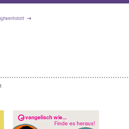
igtwerkstatt
t