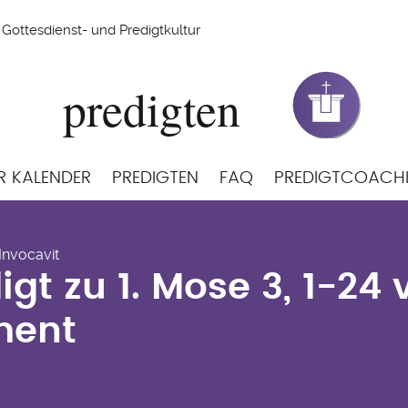
Gottesdienst- und Predigtkultur
R KALENDER
PREDIGTEN
FAQ
PREDIGTCOACH
igt zu 1. Mose 3, 1-24
 Invocavit
ment
igt zu 1. Mose 3, 1-24
ment