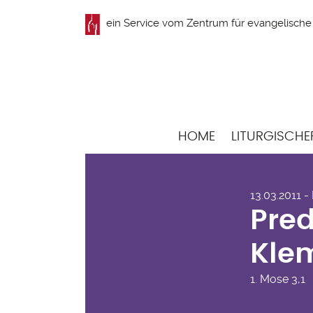
Direkt
ein Service vom
Zentrum für evangelische 
zum
Inhalt
Hauptnavigation
HOME
LITURGISCHE
Pred
13.03.2011 -
Kle
Pred
Kle
1. Mose
3,1