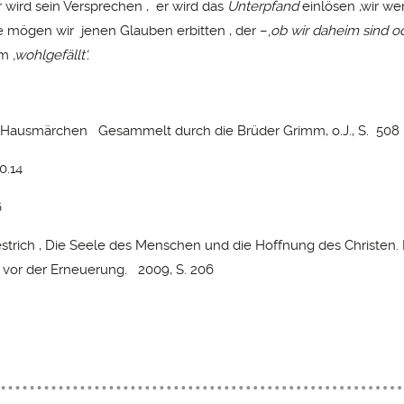
er wird sein Versprechen , er wird das
Unterpfand
einlösen ,wir w
mögen wir jenen Glauben erbitten , der –‚
ob wir daheim sind od
hm
‚wohlgefällt‘.
 Hausmärchen Gesammelt durch die Brüder Grimm, o.J., S. 508
0.14
6
 Gestrich , Die Seele des Menschen und die Hoffnung des Christen.
 vor der Erneuerung. 2009, S. 206