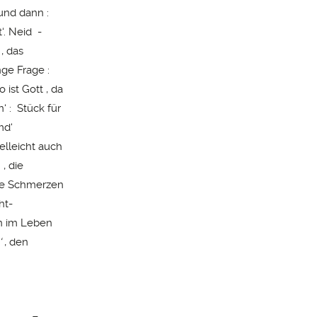
 und dann :
‘. Neid -
, das
ge Frage :
ist Gott , da
‘ : Stück für
md‘
elleicht auch
, die
 die Schmerzen
ht-
on im Leben
‘
, den