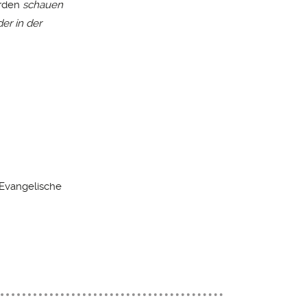
erden
schauen
er in der
 Evangelische