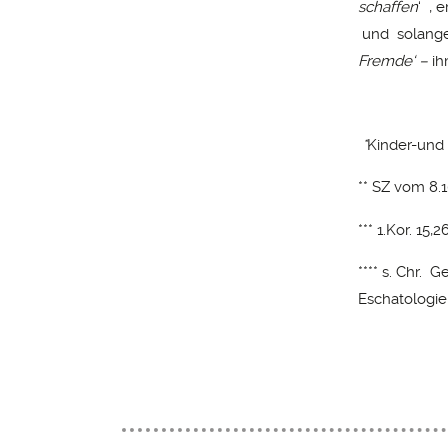
schaffen
‘ , 
und solange 
Fremde‘ –
i
*
Kinder-und
** SZ vom 8.1
*** 1.Kor. 15,2
**** s. Chr.
Eschatologie