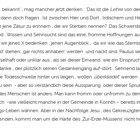
 … bekannt‘ , mag mancher jetzt denken : ‘Das ist die
Lehre
von den
 dann doch fragen : Ist zwischen Hier und Dort , Irdischem und 
n jene Zäsur zu erinnern , die wir Sterben nennen? ‚Das Schwerste
Tod . Wissen und Sehnsucht sind das eine, fromme Hoffnungen au
 wir jenes X bedenken , jenen Augenblick , da wir wie das Sternt
d‘ stehen, ‚gar nichts anhaben‘ werden und nackt sind. Paulus se
selhaft oder unklar aus , als sei dieser Einwand wie ein Einspruc
nke , der plötzlich seinen Gedankengang auf-stört : Sehnend la
e Todesschwelle hinter uns liegen , wollen ‚
überkleidet
‘ werden 
zu sein - aber so verständlich diese Aussparung oder dieser Spru
 des Menschen ist anders. Man kann fromm oder unfromm zu de
ich -wie vielleicht manche in der Gemeinde in Korinth – bereits i
s-Leben wähnen. Aber in der Nachfolge Jesu , des Gekreuzigt
enden, kommt man um die Härte des ‚Zur-Erde-Müssens‘ nicht h