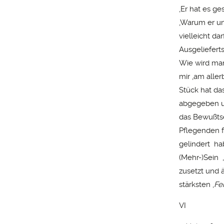
‚Er hat es ge
‚Warum er un
vielleicht d
Ausgeliefert
Wie wird man
mir ‚am alle
Stück hat da
abgegeben un
das Bewußtse
Pflegenden fü
gelindert ha
(Mehr-)Sein 
zusetzt und 
stärksten ‚
Fe
VI