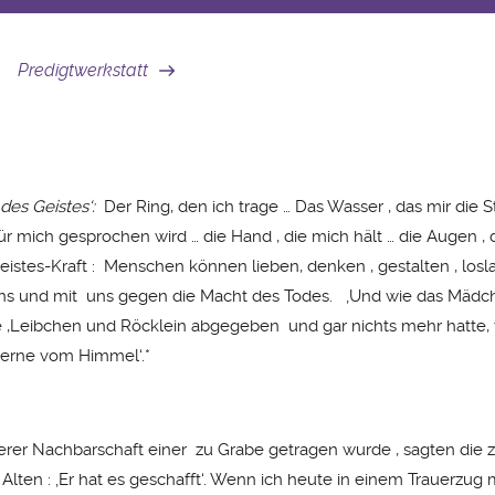
Predigtwerkstatt
des Geistes‘:
Der Ring, den ich trage … Das Wasser , das mir die St
ür mich gesprochen wird … die Hand , die mich hält … die Augen , 
istes-Kraft : Menschen können lieben, denken , gestalten , los
uns und mit uns gegen die Macht des Todes. ‚Und wie das Mädc
e ,Leibchen und Röcklein abgegeben und gar nichts mehr hatte, f
terne vom Himmel‘.*
rer Nachbarschaft einer zu Grabe getragen wurde , sagten die 
Alten : ‚Er hat es geschafft‘. Wenn ich heute in einem Trauerzug 