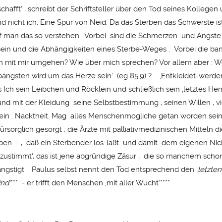
schafft‘ , schreibt der Schriftsteller über den Tod seines Kollegen
d nicht ich. Eine Spur von Neid. Da das Sterben das Schwerste ist
arf man das so verstehen : Vorbei sind die Schmerzen und Ängste 
sein und die Abhängigkeiten eines Sterbe-Weges . Vorbei die ban
 mit mir umgehen? Wie über mich sprechen? Vor allem aber : Wo 
rbängsten wird um das Herze sein‘ (eg 85.9) ? ‚Entkleidet-werden
s Ich sein Leibchen und Röcklein und schließlich sein ‚letztes He
d mit der Kleidung seine Selbstbestimmung , seinen Willen , vi
in . Nacktheit. Mag alles Menschenmögliche getan worden sein 
rsorglich gesorgt , die Ärzte mit palliativmedizinischen Mitteln
ben - , daß ein Sterbender los-läßt und damit dem eigenen Nic
‚zustimmt‘, das ist jene abgründige Zäsur , die so manchem sch
ängstigt . Paulus selbst nennt den Tod entsprechend den ‚
letzten
ind‘
*** - er trifft den Menschen ‚mit aller Wucht‘****.