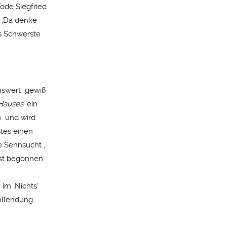
Tode Siegfried
: ‚Da denke
as Schwerste
enswert gewiß
Hauses
‘ ein
h und wird
stes einen
e Sehnsucht ‚
nst begonnen
n
im ‚Nichts‘
ollendung.