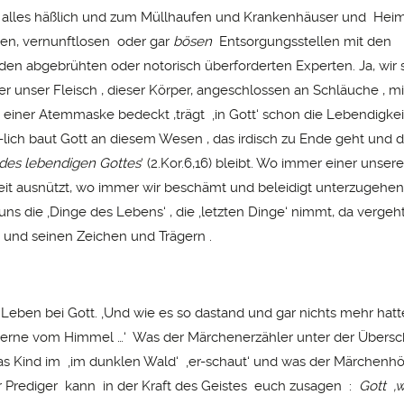
 , alles häßlich und zum Müllhaufen und Krankenhäuser und Heim
osen, vernunftlosen oder gar
bösen
Entsorgungsstellen mit den
en abgebrühten oder notorisch überforderten Experten. Ja, wir s
ber unser Fleisch , dieser Körper, angeschlossen an Schläuche , 
it einer Atemmaske bedeckt ,trägt ‚in Gott‘ schon die Lebendigke
t-lich baut Gott an diesem Wesen , das irdisch zu Ende geht und d
des
lebendigen Gottes
‘ (2.Kor.6,16) bleibt. Wo immer einer unsere
eit ausnützt, wo immer wir beschämt und beleidigt unterzugehe
s die ‚Dinge des Lebens‘ , die ‚letzten Dinge‘ nimmt, da vergeh
 und seinen Zeichen und Trägern .
Leben bei Gott. ‚Und wie es so dastand und gar nichts mehr hatte 
terne vom Himmel …‘ Was der Märchenerzähler unter der Übersch
das Kind im ‚im dunklen Wald‘ ‚er-schaut‘ und was der Märchenhö
 Prediger kann in der Kraft des Geistes euch zusagen :
Gott ‚w