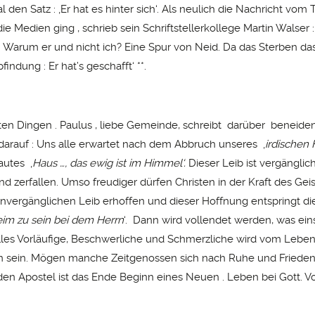
den Satz : ‚Er hat es hinter sich‘. Als neulich die Nachricht vom 
ie Medien ging , schrieb sein Schriftstellerkollege Martin Walser 
h : Warum er und nicht ich? Eine Spur von Neid. Da das Sterben d
findung : Er hat’s geschafft‘ **.
ten Dingen . Paulus , liebe Gemeinde, schreibt darüber beneid
t darauf : Uns alle erwartet nach dem Abbruch unseres ‚
irdischen
autes ‚
Haus …, das ewig ist im Himmel‘.
Dieser Leib ist vergänglic
nd zerfallen. Umso freudiger dürfen Christen in der Kraft des Gei
, unvergänglichen Leib erhoffen und dieser Hoffnung entspringt di
im zu sein bei dem Herrn
‘. Dann wird vollendet werden, was ei
les Vorläufige, Beschwerliche und Schmerzliche wird vom Lebe
 sein. Mögen manche Zeitgenossen sich nach Ruhe und Frieden 
den Apostel ist das Ende Beginn eines Neuen . Leben bei Gott. V