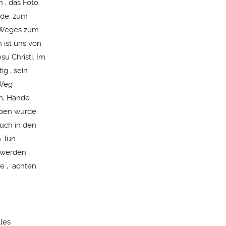
 , das Foto
nde, zum
s Weges zum
 ist uns von
su Christi. Im
g , sein
 Weg
en, Hände
ben wurde.
auch in den
m Tun
 werden ,
e , achten
les