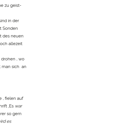
e zu geist-
ind in der
mit Sonden
it des neuen
och allezeit
n drohen , wo
t man sich an
, fielen auf
rift ‚Es
war
rer so gern
ird es