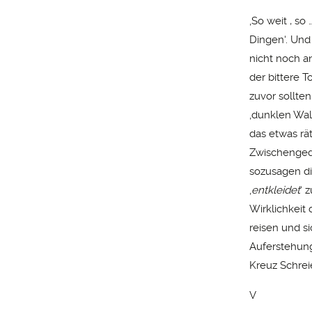
‚So weit , so
Dingen‘. Und
nicht noch a
der bittere 
zuvor sollten
‚dunklen Wal
das etwas rät
Zwischengeda
sozusagen di
‚
entkleidet
‘ 
Wirklichkeit
reisen und s
Auferstehung
Kreuz Schrei
V