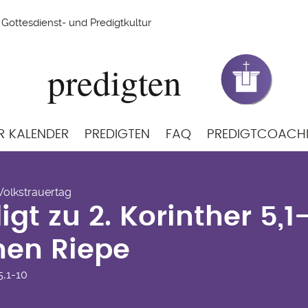
Gottesdienst- und Predigtkultur
R KALENDER
PREDIGTEN
FAQ
PREDIGTCOACH
digt zu 2. Korinther 5
 Volkstrauertag
pe
igt zu 2. Korinther 5,1
hen Riepe
5,1-10