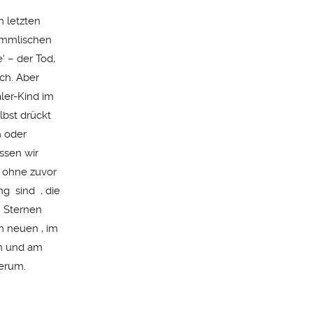
 letzten
Himmlischen
‘ – der Tod,
ch. Aber
aler-Kind im
lbst drückt
h oder
ssen wir
, ohne zuvor
ng sind , die
n Sternen
m neuen , im
en und am
erum.