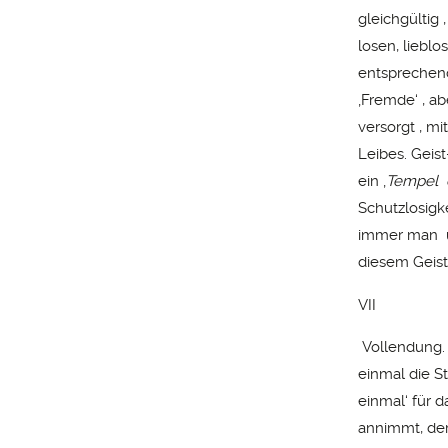
gleichgültig
losen, liebl
entsprechend
‚Fremde‘ , a
versorgt , m
Leibes. Geis
ein ‚
Tempel 
Schutzlosigk
immer man un
diesem Geist
VII
Vollendung. 
einmal die S
einmal‘ für 
annimmt, der