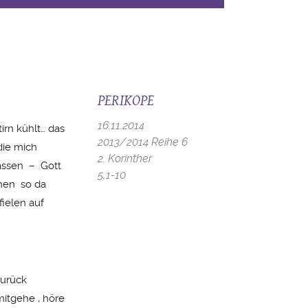
PERIKOPE
16.11.2014
irn kühlt… das
2013/2014 Reihe 6
die mich
2. Korinther
lassen – Gott
5,1-10
hen so da
ielen auf
zurück
mitgehe , höre