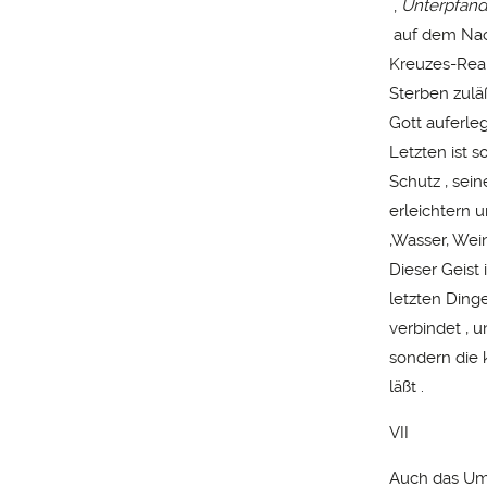
‚
Unterpfand
auf dem Nach
Kreuzes-Real
Sterben zulä
Gott auferleg
Letzten ist s
Schutz , sei
erleichtern 
,Wasser, Wein
Dieser Geist 
letzten Ding
verbindet , 
sondern die 
läßt .
VII
Auch das Umg