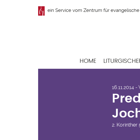
Direkt
ein Service vom
Zentrum für evangelische 
zum
Inhalt
Hauptnavigation
HOME
LITURGISCHE
Pre
16.11.2014 -
Rie
Pred
Joc
2. Korinther