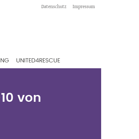
Meta
Datenschutz
Impressum
ING
UNITED4RESCUE
,1-10 von Jochen
-10 von