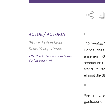
AUTOR / AUTORIN
I
Pfarrer Jochen Riepe
‚
Unterpfand 
Kontakt aufnehmen
Gebet , das f
Alle Predigten von der/dem
ansehen … Ge
Verfasser:in
arbeitet an 
stand , Mütz
einmal die S
II
Wenn in unse
gebliebenen 