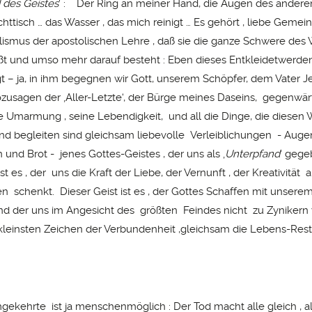
 des Geistes
‘ : Der Ring an meiner Hand, die Augen des anderen
ttisch … das Wasser , das mich reinigt … Es gehört , liebe Gemei
ismus der apostolischen Lehre , daß sie die ganze Schwere de
ßt und umso mehr darauf besteht : Eben dieses Entkleidetwerden
t – ja, in ihm begegnen wir Gott, unserem Schöpfer, dem Vater Je
ozusagen der ‚Aller-Letzte‘, der Bürge meines Daseins, gegenwärti
ne Umarmung , seine Lebendigkeit, und all die Dinge, die diesen
und begleiten sind gleichsam liebevolle Verleiblichungen - Aug
 und Brot - jenes Gottes-Geistes , der uns als ‚
Unterpfand
‘ gege
ist es , der uns die Kraft der Liebe, der Vernunft , der Kreativität 
en schenkt. Dieser Geist ist es , der Gottes Schaffen mit unsere
und der uns im Angesicht des größten Feindes nicht zu Zynikern
kleinsten Zeichen der Verbundenheit ,gleichsam die Lebens-Rest
ekehrte ist ja menschenmöglich : Der Tod macht alle gleich , al