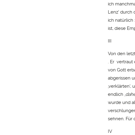
ich manchmal 
Lenz‘ durch d
ich natürlic
ist, diese Emp
III
Von den letz
. Er vertrau
von Gott erb
abgerissen u
‚verklärten‘
endlich ‚
dahe
wurde und al
verschlungen
sehnen. Für 
IV