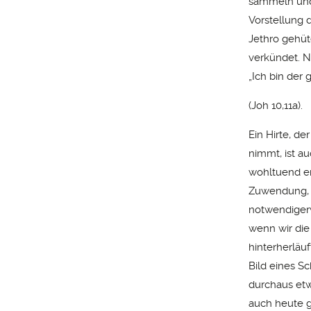
sammeln und 
Vorstellung 
Jethro gehüt
verkündet. N
„Ich bin der 
(Joh 10,11a).
Ein Hirte, de
nimmt, ist a
wohltuend e
Zuwendung, e
notwendigerw
wenn wir die
hinterherläuf
Bild eines S
durchaus etw
auch heute g