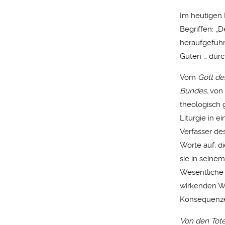
Im heutigen 
Begriffen: „
heraufgeführ
Guten … durc
Vom
Gott de
Bundes
, von
theologisch g
Liturgie in e
Verfasser de
Worte auf, d
sie in seine
Wesentliche 
wirkenden Wo
Konsequenze
Von den Tote