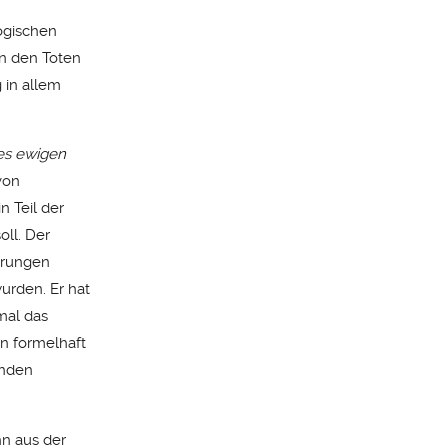
ogischen
on den Toten
 in allem
es ewigen
von
n Teil der
oll. Der
erungen
urden. Er hat
mal das
n formelhaft
enden
hn aus der