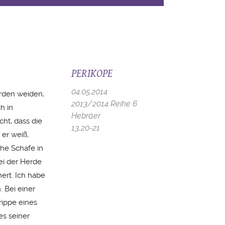
PERIKOPE
04.05.2014
erden weiden,
2013/2014 Reihe 6
h in
Hebräer
cht, dass die
13,20-21
 er weiß,
che Schafe in
bei der Herde
mert. Ich habe
 Bei einer
rippe eines
es seiner