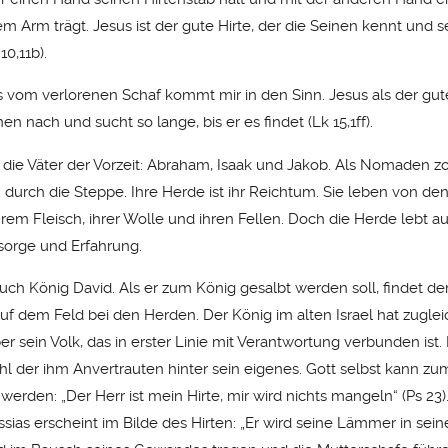
 Arm trägt. Jesus ist der gute Hirte, der die Seinen kennt und s
oh 10,11b).
s vom verlorenen Schaf kommt mir in den Sinn. Jesus als der gut
n nach und sucht so lange, bis er es findet (Lk 15,1ff).
 die Väter der Vorzeit: Abraham, Isaak und Jakob. Als Nomaden z
 durch die Steppe. Ihre Herde ist ihr Reichtum. Sie leben von den
ihrem Fleisch, ihrer Wolle und ihren Fellen. Doch die Herde lebt a
rsorge und Erfahrung.
 auch König David. Als er zum König gesalbt werden soll, findet der
uf dem Feld bei den Herden. Der König im alten Israel hat zuglei
r sein Volk, das in erster Linie mit Verantwortung verbunden ist. 
hl der ihm Anvertrauten hinter sein eigenes. Gott selbst kann zu
werden: „Der Herr ist mein Hirte, mir wird nichts mangeln“ (Ps 23)
sias erscheint im Bilde des Hirten: „Er wird seine Lämmer in se