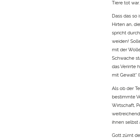
Tiere tot war.
Dass das so 
Hirten an, di
spricht durc
weiden! Solle
mit der Woll
Schwache stär
das Verirrte h
mit Gewalt“ (E
Als ob der T
bestimmte Ve
Wirtschaft, P
weitreichende
ihnen selbst
Gott zürnt de