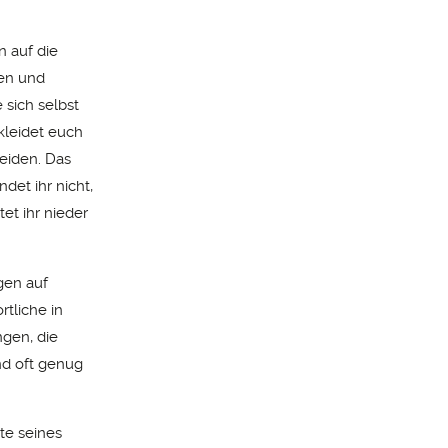
n auf die
ten und
 sich selbst
 kleidet euch
weiden. Das
det ihr nicht,
tet ihr nieder
gen auf
tliche in
ngen, die
und oft genug
rte seines