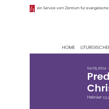
Direkt
ein Service vom
Zentrum für evangelische 
zum
Inhalt
Hauptnavigation
HOME
LITURGISCHE
Pre
04.05.2014 -
Chr
Pred
Chri
Hebräer
13,