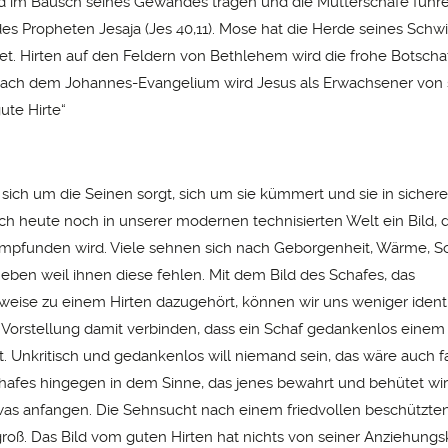
im Bausch seines Gewandes tragen und die Mutterschafe führen
des Propheten Jesaja (Jes 40,11). Mose hat die Herde seines Schw
et. Hirten auf den Feldern von Bethlehem wird die frohe Botschaf
ach dem Johannes-Evangelium wird Jesus als Erwachsener von 
gute Hirte“
r sich um die Seinen sorgt, sich um sie kümmert und sie in sicher
uch heute noch in unserer modernen technisierten Welt ein Bild, d
mpfunden wird. Viele sehnen sich nach Geborgenheit, Wärme, S
ben weil ihnen diese fehlen. Mit dem Bild des Schafes, das
eise zu einem Hirten dazugehört, können wir uns weniger identif
 Vorstellung damit verbinden, dass ein Schaf gedankenlos einem
t. Unkritisch und gedankenlos will niemand sein, das wäre auch f
chafes hingegen in dem Sinne, das jenes bewahrt und behütet wir
as anfangen. Die Sehnsucht nach einem friedvollen beschützten
roß. Das Bild vom guten Hirten hat nichts von seiner Anziehungsk