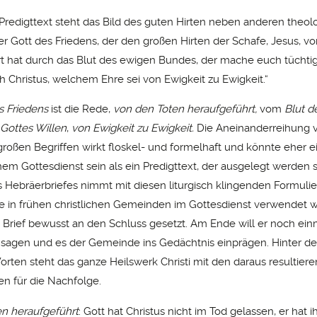
Predigttext steht das Bild des guten Hirten neben anderen theol
Der Gott des Friedens, der den großen Hirten der Schafe, Jesus, v
t hat durch das Blut des ewigen Bundes, der mache euch tüchtig
h Christus, welchem Ehre sei von Ewigkeit zu Ewigkeit.“
s Friedens
ist die Rede,
von den Toten heraufgeführt,
vom
Blut d
Gottes Willen
,
von Ewigkeit zu Ewigkeit.
Die Aneinanderreihung 
roßen Begriffen wirkt floskel- und formelhaft und könnte eher ei
inem Gottesdienst sein als ein Predigttext, der ausgelegt werden s
s Hebräerbriefes nimmt mit diesen liturgisch klingenden Formuli
ie in frühen christlichen Gemeinden im Gottesdienst verwendet w
m Brief bewusst an den Schluss gesetzt. Am Ende will er noch ein
sagen und es der Gemeinde ins Gedächtnis einprägen. Hinter de
rten steht das ganze Heilswerk Christi mit den daraus resultier
n für die Nachfolge.
n heraufgeführt
: Gott hat Christus nicht im Tod gelassen, er hat i