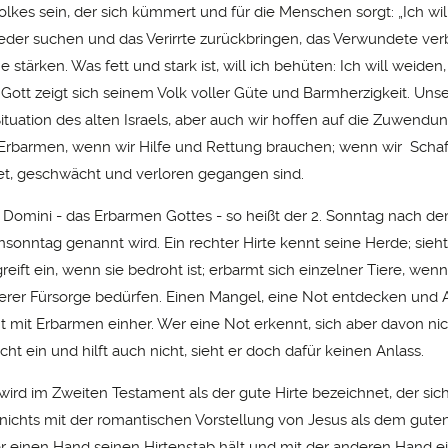
olkes sein, der sich kümmert und für die Menschen sorgt: „Ich wil
eder suchen und das Verirrte zurückbringen, das Verwundete ve
stärken. Was fett und stark ist, will ich behüten: Ich will weiden,
6). Gott zeigt sich seinem Volk voller Güte und Barmherzigkeit. Uns
 Situation des alten Israels, aber auch wir hoffen auf die Zuwend
 Erbarmen, wenn wir Hilfe und Rettung brauchen; wenn wir Schaf
t, geschwächt und verloren gegangen sind.
s Domini - das Erbarmen Gottes - so heißt der 2. Sonntag nach de
nsonntag genannt wird. Ein rechter Hirte kennt seine Herde; sieht
greift ein, wenn sie bedroht ist; erbarmt sich einzelner Tiere, wenn 
rer Fürsorge bedürfen. Einen Mangel, eine Not entdecken und A
t mit Erbarmen einher. Wer eine Not erkennt, sich aber davon ni
nicht ein und hilft auch nicht, sieht er doch dafür keinen Anlass.
 wird im Zweiten Testament als der gute Hirte bezeichnet, der si
t nichts mit der romantischen Vorstellung von Jesus als dem gute
der einen Hand seinen Hirtenstab hält und mit der anderen Hand ei