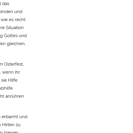
l das
rbinden und
 wie es recht
ere Situation
ung Gottes und
en gleichen,
m Osterfest,
, wenn ihr
sie Hilfe
bhilfe
cht anrühren
ch erbarmt und
n Hirten zu
n kleines