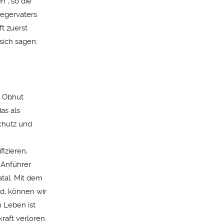
“, so die
iegervaters
t zuerst
sich sagen:
e Obhut
as als
chutz und
izieren,
 Anführer
atal. Mit dem
d, können wir
 Leben ist
raft verloren.