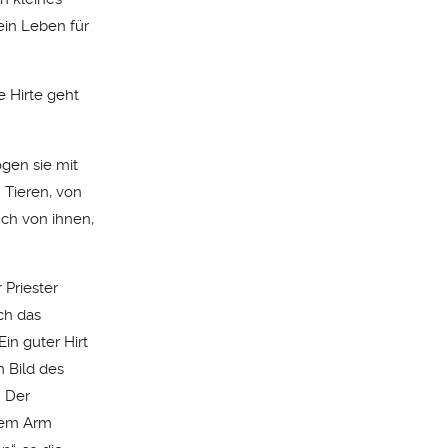
ein Leben für
e Hirte geht
ogen sie mit
 Tieren, von
uch von ihnen,
 Priester
ch das
Ein guter Hirt
m Bild des
. Der
inem Arm