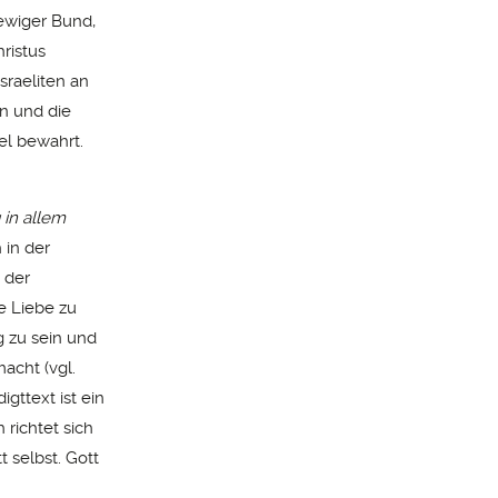
ewiger Bund,
ristus
sraeliten an
en und die
el bewahrt.
 in allem
 in der
 der
e Liebe zu
g zu sein und
acht (vgl.
gttext ist ein
richtet sich
 selbst. Gott