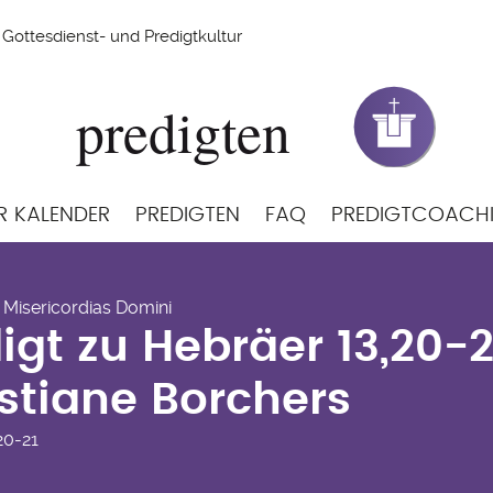
Gottesdienst- und Predigtkultur
R KALENDER
PREDIGTEN
FAQ
PREDIGTCOACH
digt zu Hebräer 13,20-
 Misericordias Domini
istiane Borchers
igt zu Hebräer 13,20-
stiane Borchers
20-21