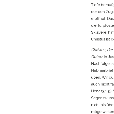
Tiefe herauf
der den Zug
eröffnet. Das
die Türpfoste
Sklaverei hi
Christus ist 
Christus, de
Guten
: In Je
Nachfolge ze
Hebräerbrief
üben. Wir dür
auch nicht f
Hebr 13,1-9).
Segenswunsch
nicht als üb
möge wirken,