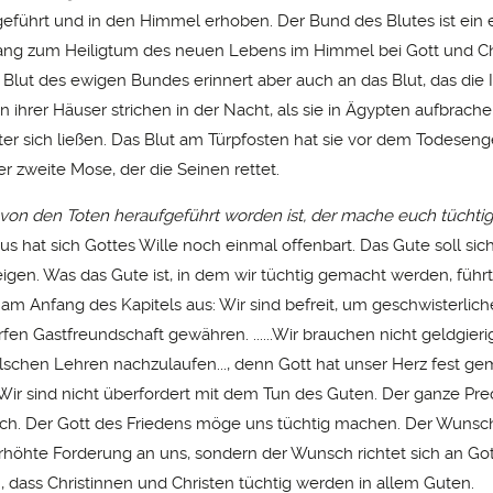
geführt und in den Himmel erhoben. Der Bund des Blutes ist ein 
ang zum Heiligtum des neuen Lebens im Himmel bei Gott und Ch
 Blut des ewigen Bundes erinnert aber auch an das Blut, das die I
n ihrer Häuser strichen in der Nacht, als sie in Ägypten aufbrach
nter sich ließen. Das Blut am Türpfosten hat sie vor dem Todeseng
der zweite Mose, der die Seinen rettet.
r von den Toten heraufgeführt worden ist, der mache euch tüchtig
sus hat sich Gottes Wille noch einmal offenbart. Das Gute soll sich
igen. Was das Gute ist, in dem wir tüchtig gemacht werden, führt
 am Anfang des Kapitels aus: Wir sind befreit, um geschwisterlich
fen Gastfreundschaft gewähren. ......Wir brauchen nicht geldgieri
alschen Lehren nachzulaufen..., denn Gott hat unser Herz fest gem
 Wir sind nicht überfordert mit dem Tun des Guten. Der ganze Predi
. Der Gott des Friedens möge uns tüchtig machen. Der Wunsch 
erhöhte Forderung an uns, sondern der Wunsch richtet sich an Gott
 dass Christinnen und Christen tüchtig werden in allem Guten.