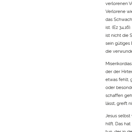
verlorenen V
Verlorene wi
das Schwache 
ist. (Ez 34,1
ist nicht die
sein gütiges
die verwunde
Miserikordia
der der Hirte
etwas fehlt; 
oder besonde
schaffen geh
lässt, greift 
Jesus selbst
hilft. Das ha
tun, der in 