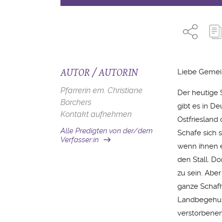
AUTOR / AUTORIN
Liebe Gemei
Pfarrerin em. Christiane
Der heutige 
Borchers
gibt es in D
Kontakt aufnehmen
Ostfriesland 
Alle Predigten von der/dem
Schafe sich s
Verfasser:in
wenn ihnen et
den Stall. Do
zu sein. Aber
ganze Schafh
Landbegehung
verstorbenen