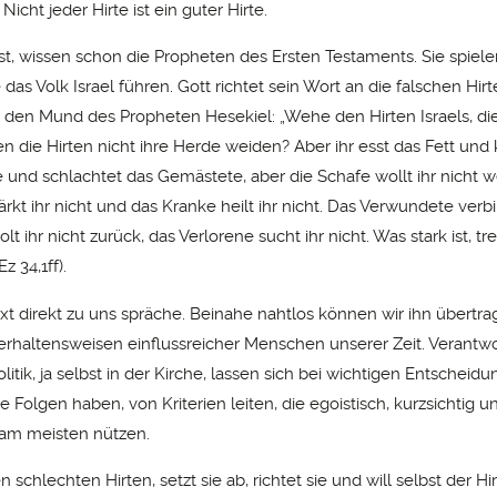
 Nicht jeder Hirte ist ein guter Hirte.
ist, wissen schon die Propheten des Ersten Testaments. Sie spiele
e das Volk Israel führen. Gott richtet sein Wort an die falschen Hir
h den Mund des Propheten Hesekiel: „Wehe den Hirten Israels, die
n die Hirten nicht ihre Herde weiden? Aber ihr esst das Fett und
e und schlachtet das Gemästete, aber die Schafe wollt ihr nicht 
kt ihr nicht und das Kranke heilt ihr nicht. Das Verwundete verbin
olt ihr nicht zurück, das Verlorene sucht ihr nicht. Was stark ist, tre
z 34,1ff).
ext direkt zu uns spräche. Beinahe nahtlos können wir ihn übertra
rhaltensweisen einflussreicher Menschen unserer Zeit. Verantwor
olitik, ja selbst in der Kirche, lassen sich bei wichtigen Entscheidu
 Folgen haben, von Kriterien leiten, die egoistisch, kurzsichtig 
 am meisten nützen.
n schlechten Hirten, setzt sie ab, richtet sie und will selbst der Hi