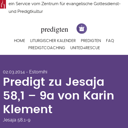
Direkt
ein Service vom
Zentrum für evangelische Gottesdienst-
zum
und Predigtkultur
Inhalt
Hauptnavigation
HOME
LITURGISCHER KALENDER
PREDIGTEN
FAQ
PREDIGTCOACHING
UNITED4RESCUE
Predigt zu Jesaja
02.03.2014 - Estomihi
58,1 – 9a von Karin
Predigt zu Jesaja
Klement
58,1 – 9a von Karin
Klement
Jesaja
58,1-9