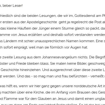
, lieber Leser!
hiedlich sind die beiden Lesungen, die wir im, Gottesdienst am P
er ersten aus der Apostelgeschichte geht ja regelrecht die Post 
 das kleine Häuflein der Jünger einem Sturme gleich so packt, das
amme von Jesus erzählen und deshalb sofort verstanden werde
us Ländern mit schier unaussprechlichen Namen kommen. Eine st
ich sofort einprägt, weil man sie förmlich vor Augen hat.
e zweite Lesung aus dem Johannesevangelium nichts. Die Begrif
öster und Friede bleiben blass. Sie malen keine Bilder, geschweig
e Geschichte hineinziehen. Und ausgerechnet über diese zweite L
t werden. Und das - so mag man und frau befürchten - verheißt 
as hilft es, wenn wir hier ganz gegen unsere norddeutsche Art i
 machten über eine Kirche, die im Anfang vom Brausen des Geist
nd Flamme war für den Glauben an Jesus und damit einen ungla
- nur um dann am Ende ernüchtert festzustellen. So ist das bei un