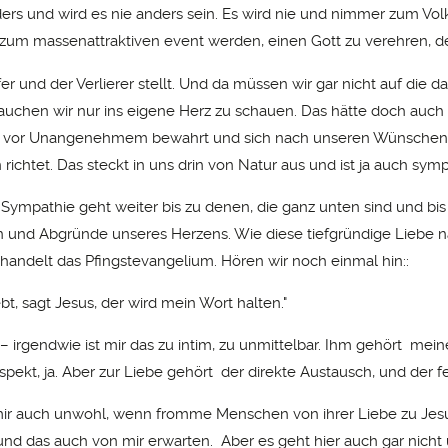
ders und wird es nie anders sein. Es wird nie und nimmer zum Volk
um massenattraktiven event werden, einen Gott zu verehren, der
er und der Verlierer stellt. Und da müssen wir gar nicht auf die d
auchen wir nur ins eigene Herz zu schauen. Das hätte doch auch 
ns vor Unangenehmem bewahrt und sich nach unseren Wünschen
ichtet. Das steckt in uns drin von Natur aus und ist ja auch symp
Sympathie geht weiter bis zu denen, die ganz unten sind und bis 
 und Abgründe unseres Herzens. Wie diese tiefgründige Liebe 
n handelt das Pfingstevangelium. Hören wir noch einmal hin::
bt, sagt Jesus, der wird mein Wort halten."
 – irgendwie ist mir das zu intim, zu unmittelbar. Ihm gehört me
ekt, ja. Aber zur Liebe gehört der direkte Austausch, und der fe
mir auch unwohl, wenn fromme Menschen von ihrer Liebe zu Jes
d das auch von mir erwarten. Aber es geht hier auch gar nicht