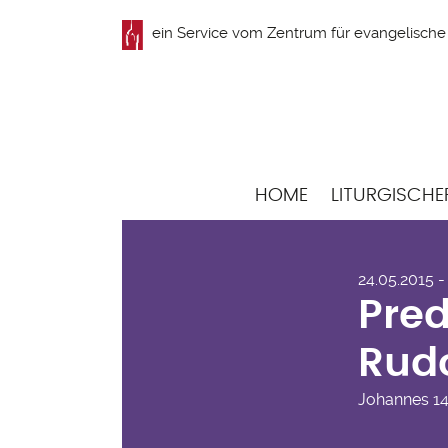
Direkt
ein Service vom
Zentrum für evangelische 
zum
Inhalt
Hauptnavigation
HOME
LITURGISCHE
Pre
24.05.2015 -
Ren
Pred
Rudo
Johannes
1