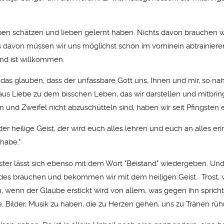
ben schätzen und lieben gelernt haben. Nichts davon brauchen wi
ts davon müssen wir uns möglichst schon im vorhinein abtrainieren
nd ist willkommen.
 das glauben, dass der unfassbare Gott uns, Ihnen und mir, so n
a aus Liebe zu dem bisschen Leben, das wir darstellen und mitbri
 und Zweifel nicht abzuschütteln sind, haben wir seit Pfingsten e
 der heilige Geist, der wird euch alles lehren und euch an alles er
habe."
ster lässt sich ebenso mit dem Wort "Beistand" wiedergeben. Und 
des brauchen und bekommen wir mit dem heiligen Geist. Trost,
, wenn der Glaube erstickt wird von allem, was gegen ihn spricht
. Bilder, Musik zu haben, die zu Herzen gehen, uns zu Tränen rü