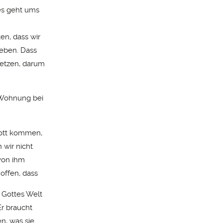
 es geht ums
en, dass wir
leben. Dass
etzen, darum
 Wohnung bei
 Gott kommen,
wir nicht
 von ihm
offen, dass
. Gottes Welt
Er braucht
n, was sie