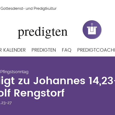
Gottesdienst- und Predigtkultur
R KALENDER
PREDIGTEN
FAQ
PREDIGTCOACH
digt zu Johannes 14,2
 Pfingstsonntag
gstorf
igt zu Johannes 14,2
lf Rengstorf
4,23-27