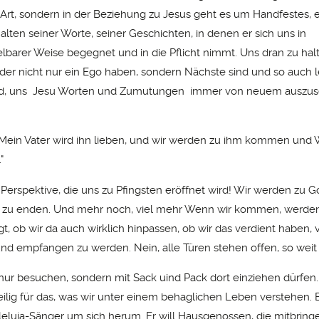
r Art, sondern in der Beziehung zu Jesus geht es um Handfestes,
alten seiner Worte, seiner Geschichten, in denen er sich uns in
barer Weise begegnet und in die Pflicht nimmt. Uns dran zu halt
nder nicht nur ein Ego haben, sondern Nächste sind und so auch 
sind, uns Jesu Worten und Zumutungen immer von neuem auszus
"Mein Vater wird ihn lieben, und wir werden zu ihm kommen und
"
 Perspektive, die uns zu Pfingsten eröffnet wird! Wir werden zu
e zu enden. Und mehr noch, viel mehr Wenn wir kommen, werden 
gt, ob wir da auch wirklich hinpassen, ob wir das verdient haben,
d empfangen zu werden. Nein, alle Türen stehen offen, so weit 
t nur besuchen, sondern mit Sack uind Pack dort einziehen dürfen
heilig für das, was wir unter einem behaglichen Leben verstehen. 
lleluja-Sänger um sich herum. Er will Hausgenossen, die mitbringe