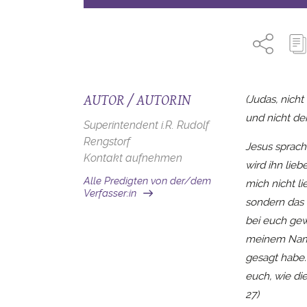
AUTOR / AUTORIN
(Judas, nicht
und nicht de
Superintendent i.R. Rudolf
Rengstorf
Jesus sprach
Kontakt aufnehmen
wird ihn li
Alle Predigten von der/dem
mich nicht li
Verfasser:in
sondern das 
bei euch gewe
meinem Namen
gesagt habe.
euch, wie die
27)