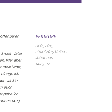
PERIKOPE
t offenbaren
24.05.2015
2014/2015 Reihe 1
nd mein Vater
Johannes
en. Wer aber
14,23-27
ht mein Wort,
solange ich
den wird in
ch euch
ht gebe ich
hannes 14,23-