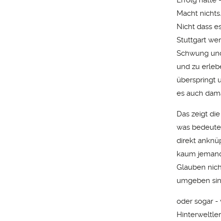
Macht nichts
Nicht dass e
Stuttgart we
Schwung und 
und zu erleb
überspringt u
es auch dama
Das zeigt die
was bedeutet
direkt anknü
kaum jemand 
Glauben nich
umgeben si
oder sogar - 
Hinterweltle