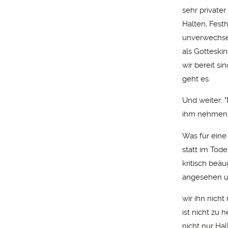
sehr private
Halten, Festh
unverwechsel
als Gotteski
wir bereit 
geht es.
Und weiter: 
ihm nehmen.
Was für eine
statt im Tod
kritisch beäu
angesehen un
wir ihn nich
ist nicht zu 
nicht nur Ha