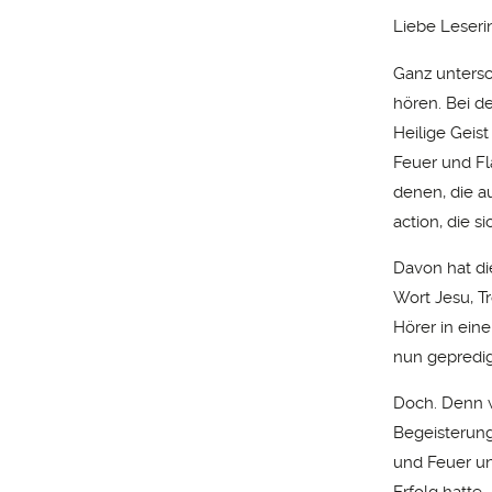
Liebe Leserin
Ganz untersc
hören. Bei d
Heilige Geist
Feuer und Fl
denen, die a
action, die s
Davon hat di
Wort Jesu, Tr
Hörer in ein
nun gepredig
Doch. Denn w
Begeisterung
und Feuer u
Erfolg hatte 