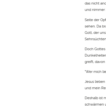
das nicht an
und nimmer z
Seite der Opf
sehen. Da br
Gott, der u
Sehnsüchten r
Doch Gottes 
Dunkelheiten
greift, davo
"Wer mich lie
Jesus lieben
und mein Resp
Deshalb ist 
schwärmen un