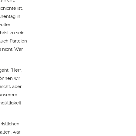
hichte ist.
chentag in
oller
rist zu sein
auch Parteien
s nicht. War
eht: "Herr,
können wir
nscht, aber
 unserem
gültigkeit
ristlichen
alten, war