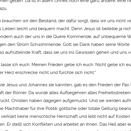
ehen geben: Da ist in allem Unheil noch eine ganz andere, eine h
azu.
rauchen wir den Beistand, der dafür sorgt, dass wir uns nicht ve
 Leben leicht und bequem macht. Denn Jesus ist beileibe ja nich
sondern auch der uns in die Quere Kommende, auf unbequeme 
gen den Strom Schwimmende. Gott sei Dank haben seine Worte
o aufrüttelnde Kraft, dass sie uns ins Gewissen gehen und uns v
 lasse ich euch. Meinen Frieden gebe ich euch. Nicht gebe ich eu
er Herz erschrecke nicht und fürchte sich nicht."
 wie Jesus und Johannes sie kannten, gab es den Frieden der Pax
ft der Römer. Da wurde alles Aufbegehren alles Freiheitsstreben
rückt. Christen haben dagegen aufgemuckt. Und sie werden au
he Machthaber für ihre Politik göttliche oder totale Geltung bean
i verklärt keine menschliche Herrschaft und lebt nicht auf Kosten
. Er stellt sich Konflikten und arbeitet an ihnen. Das Heil aber e