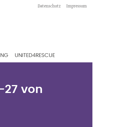
Meta
Datenschutz
Impressum
ING
UNITED4RESCUE
3-27 von Rudolf
3-27 von