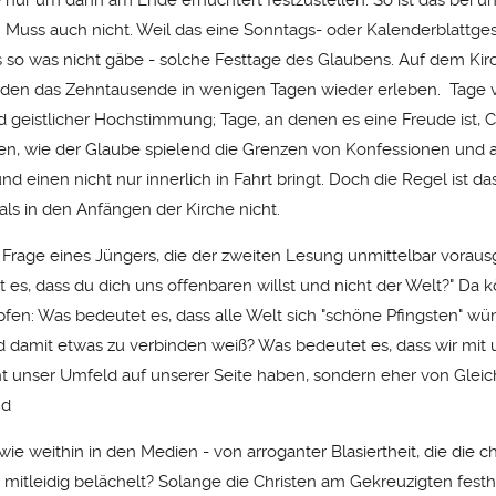
. Muss auch nicht. Weil das eine Sonntags- oder Kalenderblattgesc
s so was nicht gäbe - solche Festtage des Glaubens. Auf dem Kir
rden das Zehntausende in wenigen Tagen wieder erleben. Tage v
geistlicher Hochstimmung; Tage, an denen es eine Freude ist, Ch
en, wie der Glaube spielend die Grenzen von Konfessionen und 
nd einen nicht nur innerlich in Fahrt bringt. Doch die Regel ist da
ls in den Anfängen der Kirche nicht.
 Frage eines Jüngers, die der zweiten Lesung unmittelbar vorausg
 es, dass du dich uns offenbaren willst und nicht der Welt?" Da 
pfen: Was bedeutet es, dass alle Welt sich "schöne Pfingsten" wü
damit etwas zu verbinden weiß? Was bedeutet es, dass wir mit
t unser Umfeld auf unserer Seite haben, sondern eher von Gleich
nd
wie weithin in den Medien - von arroganter Blasiertheit, die die ch
r mitleidig belächelt? Solange die Christen am Gekreuzigten festh