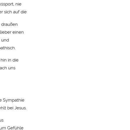
ssport, nie
 sich auf die
a draußen
lieber einen
 und
athisch.
hin in die
nach uns
ine Sympathie
hlt bei Jesus.
us
 um Gefühle