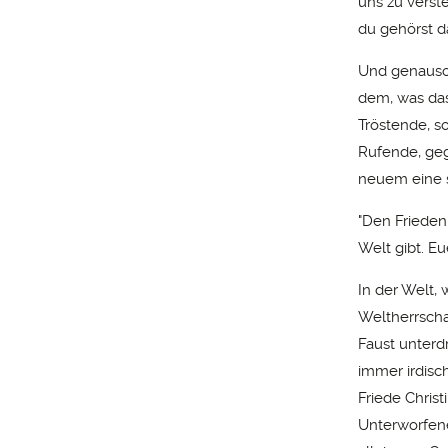
uns zu verst
du gehörst d
Und genauso b
dem, was das
Tröstende, 
Rufende, ge
neuem eine s
"Den Frieden
Welt gibt. Eu
In der Welt,
Weltherrscha
Faust unterd
immer irdisc
Friede Christ
Unterworfenen