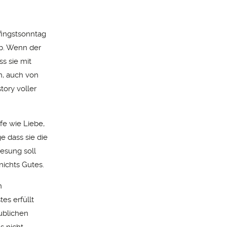
fingstsonntag
ab. Wenn der
s sie mit
n, auch von
ory voller
fe wie Liebe,
e dass sie die
esung soll
nichts Gutes.
n
es erfüllt
ublichen
s nicht.