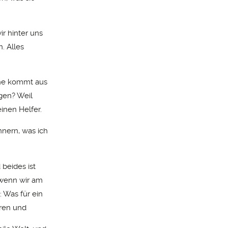
r hinter uns
. Alles
ahe kommt aus
ngen? Weil
inen Helfer.
innern, was ich
beides ist
 wenn wir am
: Was für ein
hren und