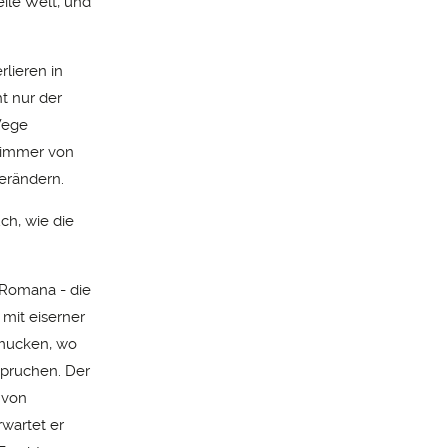
eile Welt, und
rlieren in
t nur der
Wege
 immer von
erändern.
ch, wie die
 Romana - die
 mit eiserner
fmucken, wo
spruchen. Der
 von
rwartet er