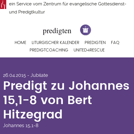
Direkt
ein Service vom
Zentrum für evangelische Gottesdienst-
zum
und Predigtkultur
Inhalt
Hauptnavigation
HOME
LITURGISCHER KALENDER
PREDIGTEN
FAQ
PREDIGTCOACHING
UNITED4RESCUE
Predigt zu Johannes
26.04.2015 - Jubilate
15,1-8 von Bert
Predigt zu Johannes
Hitzegrad
15,1-8 von Bert
Hitzegrad
Johannes
15,1-8