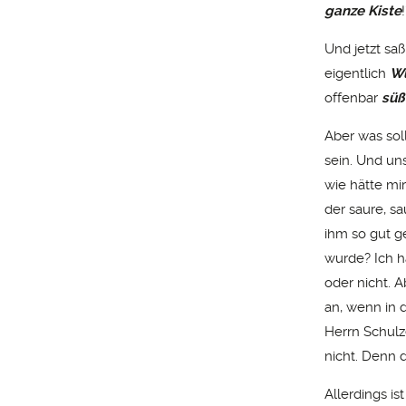
ganze Kiste
!
Und jetzt saß
eigentlich
W
offenbar
süß
Aber was soll
sein. Und un
wie hätte mi
der saure, s
ihm so gut g
wurde? Ich h
oder nicht. A
an, wenn in 
Herrn Schulze
nicht. Denn 
Allerdings is