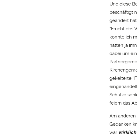
Und diese Be
beschäftigt h
geändert hatt
“Frucht des 
konnte ich m
hatten ja i
dabei um ein
Partnergemei
Kirchengeme
gekelterte “
eingehandelte
Schulze seni
feiern das 
Am anderen E
Gedanken kre
war
wirklich