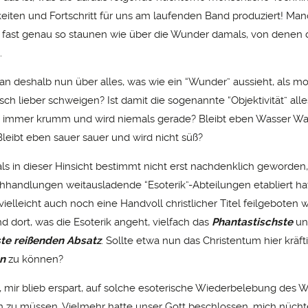
iten und Fortschritt für uns am laufenden Band produziert! Ma
fast genau so staunen wie über die Wunder damals, von denen d
.
n deshalb nun über alles, was wie ein “Wunder” aussieht, als m
h lieber schweigen? Ist damit die sogenannte “Objektivität” alle
immer krumm und wird niemals gerade? Bleibt eben Wasser Wa
Bleibt eben sauer sauer und wird nicht süß?
ls in dieser Hinsicht bestimmt nicht erst nachdenklich geworden,
chhandlungen weitausladende “Esoterik”-Abteilungen etabliert hat
ielleicht auch noch eine Handvoll christlicher Titel feilgeboten 
nd dort, was die Esoterik angeht, vielfach das
Phantastischste
un
te
reißenden Absatz
. Sollte etwa nun das Christentum hier kräft
en
zu können?
 mir blieb erspart, auf solche esoterische Wiederbelebung des
n zu müssen. Vielmehr hatte unser Gott beschlossen, mich nüch