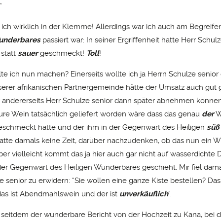
”
 ich wirklich in der Klemme! Allerdings war ich auch am Begreifen
underbares
passiert war: In seiner Ergriffenheit hatte Herr Schul
statt
sauer
geschmeckt!
Toll
!
te ich nun machen? Einerseits wollte ich ja Herrn Schulze senior 
serer afrikanischen Partnergemeinde hätte der Umsatz auch gut 
r andererseits Herr Schulze senior dann später abnehmen könne
aure Wein tatsächlich geliefert worden wäre dass das genau
der
W
eschmeckt hatte und der ihm in der Gegenwart des Heiligen
süß
atte damals keine Zeit, darüber nachzudenken, ob das nun ein 
ber vielleicht kommt das ja hier auch gar nicht auf wasserdichte 
der Gegenwart des Heiligen Wunderbares geschieht. Mir fiel damal
 senior zu erwidern: “Sie wollen eine ganze Kiste bestellen? Das
das ist Abendmahlswein und der ist
unverkäuflich
”.
t seitdem der wunderbare Bericht von der Hochzeit zu Kana, bei d