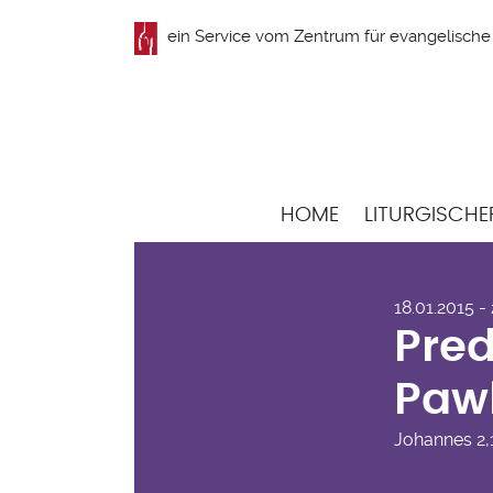
Direkt
ein Service vom
Zentrum für evangelische 
zum
Inhalt
Hauptnavigation
HOME
LITURGISCHE
Pre
18.01.2015 -
Paw
Pred
Paw
Johannes
2,