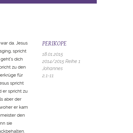
PERIKOPE
 war da. Jesus
ging, spricht
18.01.2015
 geht's dich
2014/2015 Reihe 1
pricht zu den
Johannes
serkrüge für
2,1-11
esus spricht
 er spricht zu
ls aber der
 woher er kam
semeister den
nn sie
ückbehalten.