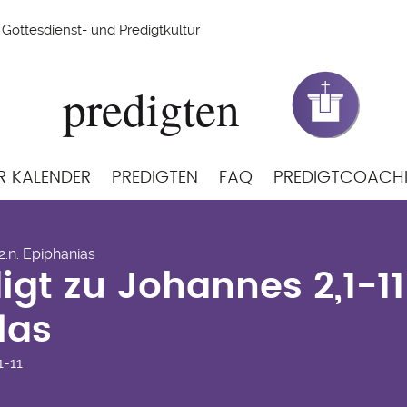
Gottesdienst- und Predigtkultur
R KALENDER
PREDIGTEN
FAQ
PREDIGTCOACH
digt zu Johannes 2,1-
 2.n. Epiphanias
las
igt zu Johannes 2,1-1
las
1-11