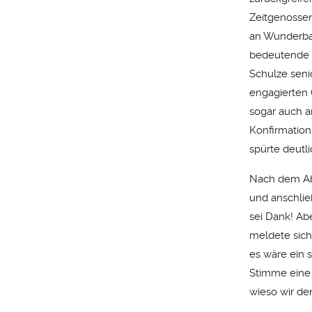
Zeitgenossen
an Wunderbar
bedeutende R
Schulze seni
engagierten 
sogar auch a
Konfirmation!
spürte deutli
Nach dem Ab
und anschlie
sei Dank! Ab
meldete sich
es wäre ein 
Stimme eine 
wieso wir d