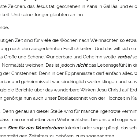
rste Zeichen, das Jesus tat, geschehen in Kana in Galiläa, und er 
hkeit. Und seine Jünger glaubten an ihn.
nde,
eutigen Zeit sind für viele die Wochen nach Weihnachten so etwa
ung nach den ausgedehnten Festlichkeiten. Und das will sich so 
 das Große und Schöne, Wunderbare und Geheimnisvolle
vorbei
se
 Normalität weichen. Das ist jedoch
nicht
das Lebensgefühl in de
 der Christenheit. Denn in der Epiphaniaszeit darf einfach alles, 
rbar und geheimnisvoll war, eindringlich weiter klingen und sc
gig die Berichte über das wunderbare Wirken Jesu Christi auf Er
 gehört ja nun auch unser Bibelabschnitt von der Hochzeit in Kan
t. Denn genau an dieser Stelle wird für manche irgendwie vermint
, dass man unmittelbar zum Weihnachtsfest bei uns und sogar we
inen
Sinn für das Wunderbare
toleriert oder sogar pflegt, das sc
egenwärtigen Zeitalters zu gehören, zum sogenannten