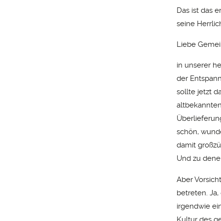
Das ist das e
seine Herrlic
Liebe Gemei
in unserer h
der Entspann
sollte jetzt
altbekannten
Überlieferung
schön, wunde
damit großzü
Und zu denen
Aber Vorsich
betreten. Ja
irgendwie e
Kultur des g