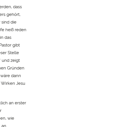
erden, dass
ers gehört,
 sind die
fe heiß reden
in das
astor gibt
ser Stelle
 und zeigt
chen Gründen
t wäre dann
n Wirken Jesu
lich an erster
r
nen, wie
k an