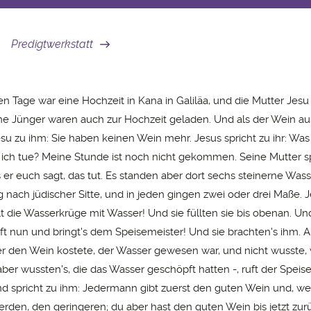
Predigtwerkstatt
en Tage war eine Hochzeit in Kana in Galiläa, und die Mutter Jesu
ne Jünger waren auch zur Hochzeit geladen. Und als der Wein aus
su zu ihm: Sie haben keinen Wein mehr. Jesus spricht zu ihr: Was
s ich tue? Meine Stunde ist noch nicht gekommen. Seine Mutter s
 er euch sagt, das tut. Es standen aber dort sechs steinerne Was
 nach jüdischer Sitte, und in jeden gingen zwei oder drei Maße. J
lt die Wasserkrüge mit Wasser! Und sie füllten sie bis obenan. Und
ft nun und bringt's dem Speisemeister! Und sie brachten's ihm. A
r den Wein kostete, der Wasser gewesen war, und nicht wusste,
aber wussten's, die das Wasser geschöpft hatten -, ruft der Spei
d spricht zu ihm: Jedermann gibt zuerst den guten Wein und, we
rden, den geringeren; du aber hast den guten Wein bis jetzt zur