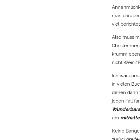
Annehmlichke
man darüber 
viel berichtet
Also muss ma
Christenmensc
krumm eben 
nicht Wein? 
Ich war dama
in vielen Bu
denen dann v
jeden Fall fa
Wunderbars
um
mithalt
Keine Bange,
zurückgreife