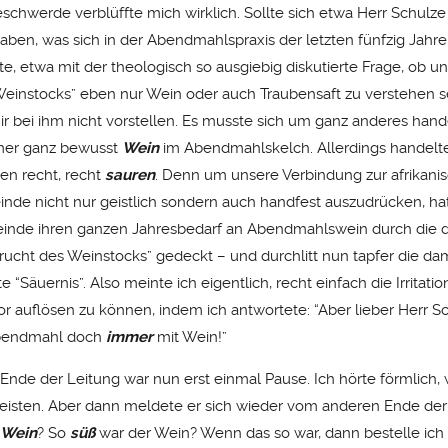
schwerde verblüffte mich wirklich. Sollte sich etwa Herr Schulze
aben, was sich in der Abendmahlspraxis der letzten fünfzig Jahre
e, etwa mit der theologisch so ausgiebig diskutierte Frage, ob un
Weinstocks” eben nur Wein oder auch Traubensaft zu verstehen se
ir bei ihm nicht vorstellen. Es musste sich um ganz anderes hand
mmer ganz bewusst
Wein
im Abendmahlskelch. Allerdings handelte
en recht, recht
sauren
. Denn um unsere Verbindung zur afrikani
nde nicht nur geistlich sondern auch handfest auszudrücken, hat
inde ihren ganzen Jahresbedarf an Abendmahlswein durch die d
Frucht des Weinstocks” gedeckt – und durchlitt nun tapfer die da
 “Säuernis”. Also meinte ich eigentlich, recht einfach die Irritati
or auflösen zu können, indem ich antwortete: “Aber lieber Herr Sc
Abendmahl doch
immer
mit Wein!”
nde der Leitung war nun erst einmal Pause. Ich hörte förmlich, 
isten. Aber dann meldete er sich wieder vom anderen Ende der 
 Wein
? So
süß
war der Wein? Wenn das so war, dann bestelle ich 