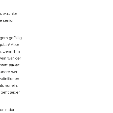
, was hier
ze senior
gern gefällig
getan! Aber
n, wenn ihm
ein war, der
statt
sauer
Wunder war
Definitionen
s nur ein,
 geht leider
er in der