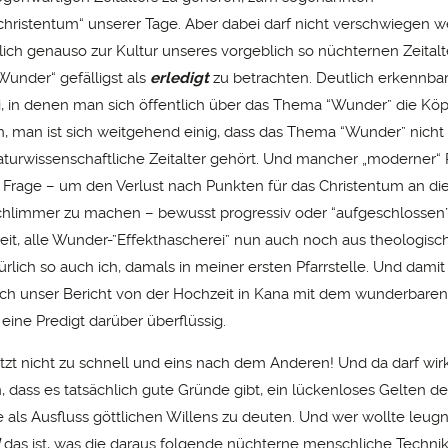
hristentum“ unserer Tage. Aber dabei darf nicht verschwiegen w
tlich genauso zur Kultur unseres vorgeblich so nüchternen Zeitalt
under“ gefälligst als
erledigt
zu betrachten. Deutlich erkennbar
i, in denen man sich öffentlich über das Thema “Wunder” die Köp
, man ist sich weitgehend einig, dass das Thema “Wunder” nicht 
aturwissenschaftliche Zeitalter gehört. Und mancher „moderner“ P
er Frage – um den Verlust nach Punkten für das Christentum an die
chlimmer zu machen – bewusst progressiv oder “aufgeschlossen”
reit, alle Wunder-”Effekthascherei” nun auch noch aus theologis
ürlich so auch ich, damals in meiner ersten Pfarrstelle. Und dami
uch unser Bericht von der Hochzeit in Kana mit dem wunderbare
eine Predigt darüber überflüssig.
etzt nicht zu schnell und eins nach dem Anderen! Und da darf wirk
, dass es tatsächlich gute Gründe gibt, ein lückenloses Gelten de
 als Ausfluss göttlichen Willens zu deuten. Und wer wollte leug
das ist, was die daraus folgende nüchterne menschliche Techni