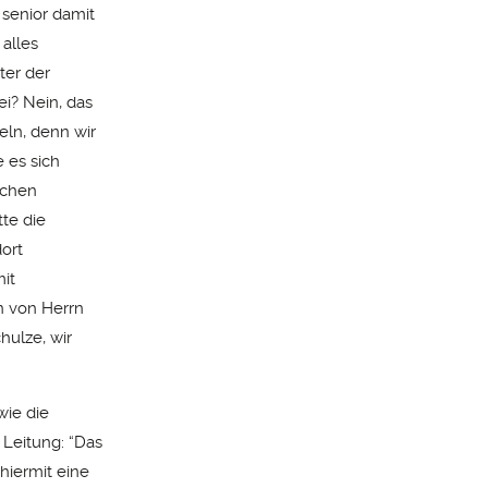
 senior damit
 alles
ter der
i? Nein, das
eln, denn wir
 es sich
schen
te die
ort
mit
on von Herrn
hulze, wir
wie die
Leitung: “Das
hiermit eine