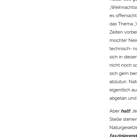
„Weihnachtsc
es offensich
das Thema „W
Zeiten vorbe
mochte! Nein
technisch- n
sich in dies
nicht noch s
sich gern be
abzutun. Nat
eigentlich a
abgetan und 
Aber
halt
! J
Stelle stehen
Naturgesetze
faszinierend