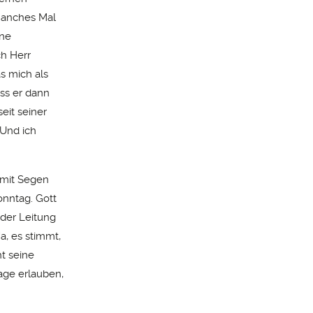
 manches Mal
ine
ch Herr
s mich als
ss er dann
eit seiner
 Und ich
 mit Segen
onntag. Gott
der Leitung
Ja, es stimmt,
t seine
age erlauben,