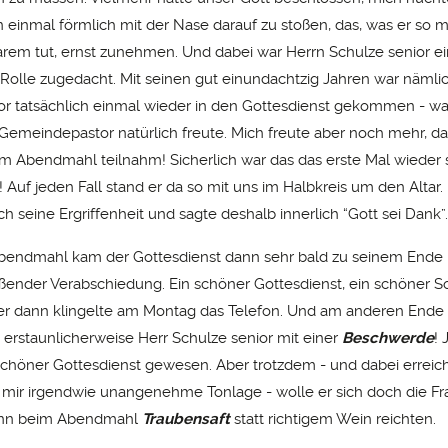
 einmal förmlich mit der Nase darauf zu stoßen, das, was er so
em tut, ernst zunehmen. Und dabei war Herrn Schulze senior e
olle zugedacht. Mit seinen gut einundachtzig Jahren war nämli
or tatsächlich einmal wieder in den Gottesdienst gekommen - wa
Gemeindepastor natürlich freute. Mich freute aber noch mehr, da
m Abendmahl teilnahm! Sicherlich war das das erste Mal wieder s
 Auf jeden Fall stand er da so mit uns im Halbkreis um den Altar.
ch seine Ergriffenheit und sagte deshalb innerlich “Gott sei Dank”.
endmahl kam der Gottesdienst dann sehr bald zu seinem Ende
ßender Verabschiedung. Ein schöner Gottesdienst, ein schöner S
er dann klingelte am Montag das Telefon. Und am anderen Ende 
 erstaunlicherweise Herr Schulze senior mit einer
Beschwerde
! 
schöner Gottesdienst gewesen. Aber trotzdem - und dabei erreich
mir irgendwie unangenehme Tonlage - wolle er sich doch die Fr
enn beim Abendmahl
Traubensaft
statt richtigem Wein reichten.