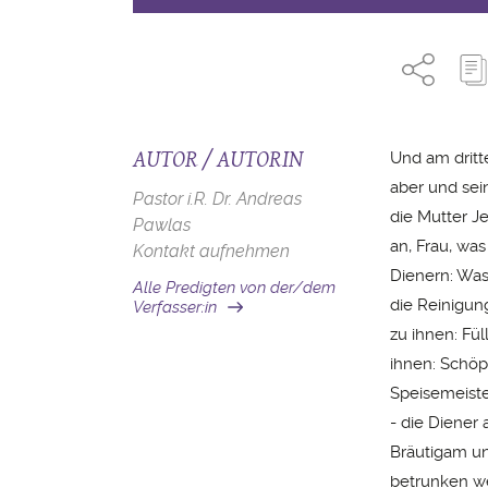
AUTOR / AUTORIN
Und am dritt
aber und sei
Pastor i.R. Dr. Andreas
die Mutter Je
Pawlas
an, Frau, wa
Kontakt aufnehmen
Dienern: Was
Alle Predigten von der/dem
die Reinigung
Verfasser:in
zu ihnen: Fül
ihnen: Schöp
Speisemeiste
- die Diener 
Bräutigam un
betrunken we