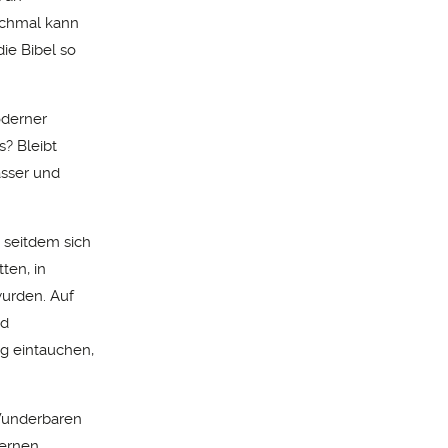
nchmal kann
ie Bibel so
oderner
s? Bleibt
sser und
 seitdem sich
ten, in
wurden. Auf
d
ig eintauchen,
 Wunderbaren
ternen