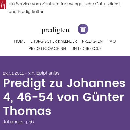
Direkt
ein Service vom
Zentrum für evangelische Gottesdienst-
zum
und Predigtkultur
Inhalt
Hauptnavigation
HOME
LITURGISCHER KALENDER
PREDIGTEN
FAQ
PREDIGTCOACHING
UNITED4RESCUE
Predigt zu Johannes
23.01.2011 - 3.n. Epiphanias
4, 46-54 von Günter
Predigt zu Johannes
Thomas
4, 46-54 von Günter
Thomas
Johannes
4,46