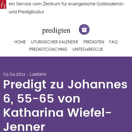
Direkt
ein Service vom
Zentrum für evangelische Gottesdienst-
zum
und Predigtkultur
Inhalt
Hauptnavigation
HOME
LITURGISCHER KALENDER
PREDIGTEN
FAQ
PREDIGTCOACHING
UNITED4RESCUE
Predigt zu Johannes
03.04.2011 - Laetare
6, 55-65 von
Predigt zu Johannes
Katharina Wiefel-
6, 55-65 von
Jenner
Katharina Wiefel-
Jenner