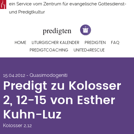
Direkt
ein Service vom
Zentrum für evangelische Gottesdienst-
zum
und Predigtkultur
Inhalt
Hauptnavigation
HOME
LITURGISCHER KALENDER
PREDIGTEN
FAQ
PREDIGTCOACHING
UNITED4RESCUE
Predigt zu Kolosser
15.04.2012 - Quasimodogeniti
2, 12-15 von Esther
Predigt zu Kolosser
Kuhn-Luz
2, 12-15 von Esther
Kuhn-Luz
Kolosser
2,12