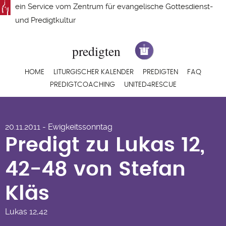
Direkt
ein Service vom
Zentrum für evangelische Gottesdienst-
zum
und Predigtkultur
Inhalt
Hauptnavigation
HOME
LITURGISCHER KALENDER
PREDIGTEN
FAQ
PREDIGTCOACHING
UNITED4RESCUE
Predigt zu Lukas 12,
20.11.2011 - Ewigkeitssonntag
42-48 von Stefan
Predigt zu Lukas 12,
Kläs
42-48 von Stefan
Kläs
Lukas
12,42