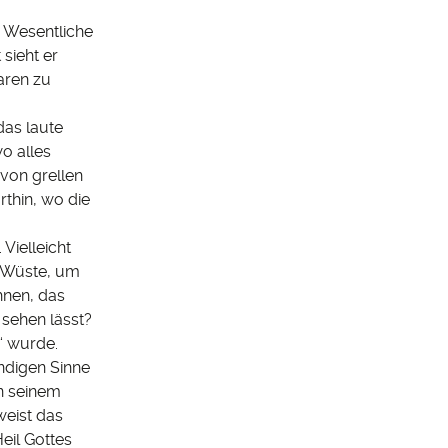
as Wesentliche
sieht er
aren zu
das laute
wo alles
von grellen
rthin, wo die
Vielleicht
ie Wüste, um
hnen, das
 sehen lässt?
“ wurde.
ndigen Sinne
on seinem
weist das
eil Gottes