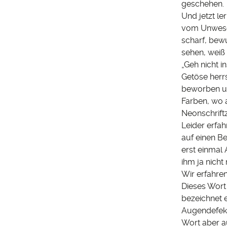
geschehen.
Und jetzt le
vom Unwesen
scharf, bewu
sehen, weiß 
„Geh nicht i
Getöse herrs
beworben un
Farben, wo a
Neonschrift
Leider erfah
auf einen Be
erst einmal
ihm ja nicht
Wir erfahren
Dieses Wort
bezeichnet e
Augendefekt
Wort aber a