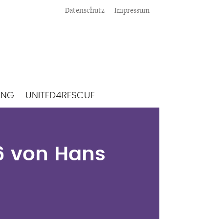
Meta
Datenschutz
Impressum
ING
UNITED4RESCUE
26 von Hans Uwe
26 von Hans