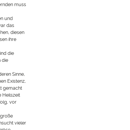
gernden muss
en und
war das
hen, diesen
sen ihre
ind die
 die
deren Sinne,
en Existenz,
alt gemacht
 Heilszeit
olg, vor
e große
sucht vieler
igiöse