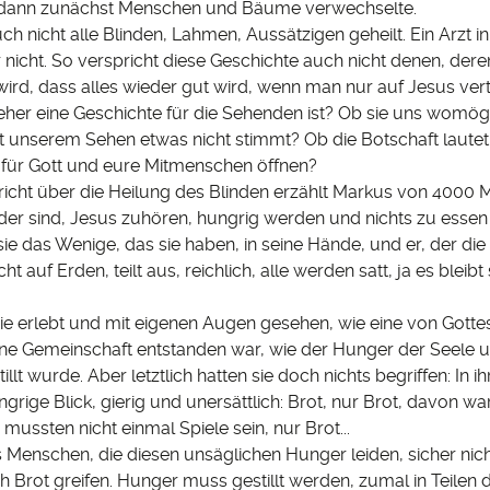
r dann zunächst Menschen und Bäume verwechselte.
ch nicht alle Blinden, Lahmen, Aussätzigen geheilt. Ein Arzt 
 nicht. So verspricht diese Geschichte auch nicht denen, der
ird, dass alles wieder gut wird, wenn man nur auf Jesus vert
 eher eine Geschichte für die Sehenden ist? Ob sie uns womög
it unserem Sehen etwas nicht stimmt? Ob die Botschaft lautet
für Gott und eure Mitmenschen öffnen?
icht über die Heilung des Blinden erzählt Markus von 4000 
nder sind, Jesus zuhören, hungrig werden und nichts zu esse
ie das Wenige, das sie haben, in seine Hände, und er, der die
ht auf Erden, teilt aus, reichlich, alle werden satt, ja es bleib
sie erlebt und mit eigenen Augen gesehen, wie eine von Gotte
ne Gemeinschaft entstanden war, wie der Hunger der Seele 
illt wurde. Aber letztlich hatten sie doch nichts begriffen: In 
ngrige Blick, gierig und unersättlich: Brot, nur Brot, davon wa
s mussten nicht einmal Spiele sein, nur Brot...
 Menschen, die diesen unsäglichen Hunger leiden, sicher nic
h Brot greifen. Hunger muss gestillt werden, zumal in Teilen 