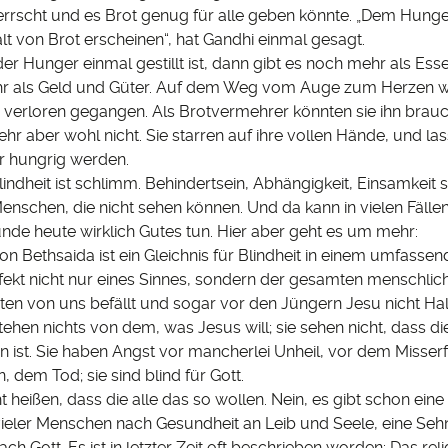
errscht und es Brot genug für alle geben könnte. „Dem Hun
alt von Brot erscheinen“, hat Gandhi einmal gesagt.
r Hunger einmal gestillt ist, dann gibt es noch mehr als Ess
hr als Geld und Güter. Auf dem Weg vom Auge zum Herzen 
 verloren gegangen. Als Brotvermehrer könnten sie ihn brauc
hr aber wohl nicht. Sie starren auf ihre vollen Hände, und las
r hungrig werden.
indheit ist schlimm. Behindertsein, Abhängigkeit, Einsamkeit s
enschen, die nicht sehen können. Und da kann in vielen Fällen
nde heute wirklich Gutes tun. Hier aber geht es um mehr:
on Bethsaida ist ein Gleichnis für Blindheit in einem umfassen
fekt nicht nur eines Sinnes, sondern der gesamten menschlich
sten von uns befällt und sogar vor den Jüngern Jesu nicht H
stehen nichts von dem, was Jesus will; sie sehen nicht, dass die
 ist. Sie haben Angst vor mancherlei Unheil, vor dem Misserf
 dem Tod; sie sind blind für Gott.
ht heißen, dass die alle das so wollen. Nein, es gibt schon ein
ieler Menschen nach Gesundheit an Leib und Seele, eine Sehn
h Gott. Es ist in letzter Zeit oft beschrieben worden: Das rel