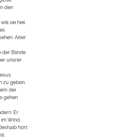
in den
ll sie heil
 es
 sehen. Aber
e der Blinde
ner unsrer
Jesus
n zu geben.
dem der
me gehen
ndern: Er
d im Wind,
Deshalb hört
ll