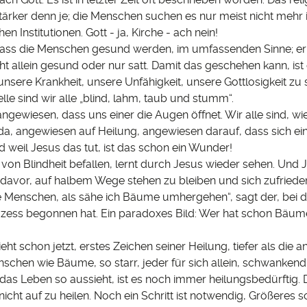
tärker denn je; die Menschen suchen es nur meist nicht mehr 
n Institutionen. Gott - ja, Kirche - ach nein!
dass die Menschen gesund werden, im umfassenden Sinne; er wi
t allein gesund oder nur satt. Damit das geschehen kann, ist
nsere Krankheit, unsere Unfähigkeit, unsere Gottlosigkeit zu
elle sind wir alle „blind, lahm, taub und stumm“.
angewiesen, dass uns einer die Augen öffnet. Wir alle sind, wi
da, angewiesen auf Heilung, angewiesen darauf, dass sich ei
 weil Jesus das tut, ist das schon ein Wunder!
von Blindheit befallen, lernt durch Jesus wieder sehen. Und 
 davor, auf halbem Wege stehen zu bleiben und sich zufriede
ie Menschen, als sähe ich Bäume umhergehen“, sagt der, bei 
zess begonnen hat. Ein paradoxes Bild: Wer hat schon Bäu
ieht schon jetzt, erstes Zeichen seiner Heilung, tiefer als die a
nschen wie Bäume, so starr, jeder für sich allein, schwanken
as Leben so aussieht, ist es noch immer heilungsbedürftig. 
icht auf zu heilen. Noch ein Schritt ist notwendig, Größeres so