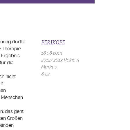
PERIKOPE
nring dürfte
 Therapie
18.08.2013
 Ergebnis.
2012/2013 Reihe 5
für die
Markus
8,22
ch nicht
on
hen
en Menschen
en; das geht
iken Größen
Blinden