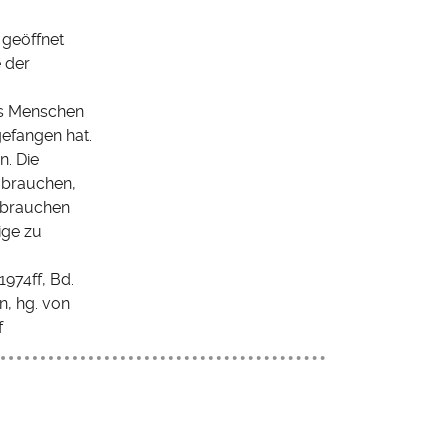
 geöffnet
 der
es Menschen
gefangen hat.
n. Die
n brauchen,
e brauchen
ige zu
1974ff, Bd.
n, hg. von
f