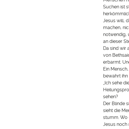
Suchen ist s
herkömmliche
Jesus will, 
machen, nich
notwendig, u
an dieser St
Da sind wir 
von Bethsai
erbarmt. Und
Ein Mensch, 
bewahrt ihn
„Ich sehe d
Heilungspro
sehen?
Der Blinde s
sieht die Me
stumm. Wo d
Jesus noch n