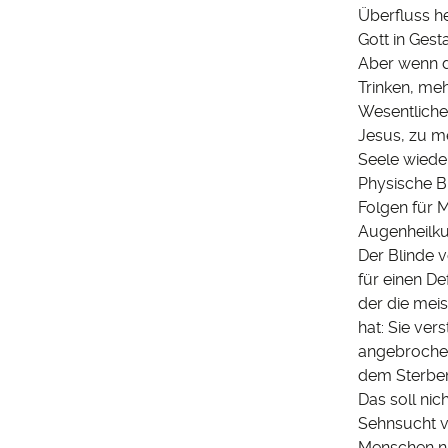
Überfluss h
Gott in Gest
Aber wenn de
Trinken, me
Wesentliche
Jesus, zu me
Seele wiede
Physische Bl
Folgen für M
Augenheilku
Der Blinde v
für einen De
der die mei
hat: Sie ver
angebrochen
dem Sterben,
Das soll nic
Sehnsucht v
Menschen nac