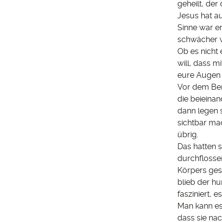
geheilt, de
Jesus hat au
Sinne war er
schwächer w
Ob es nicht
will, dass m
eure Augen 
Vor dem Ber
die beieina
dann legen s
sichtbar mac
übrig.
Das hatten 
durchflosse
Körpers gest
blieb der hu
fasziniert, e
Man kann es
dass sie nac