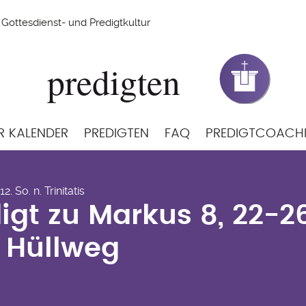
Gottesdienst- und Predigtkultur
R KALENDER
PREDIGTEN
FAQ
PREDIGTCOACH
digt zu Markus 8, 22-
2. So. n. Trinitatis
lweg
igt zu Markus 8, 22-
 Hüllweg