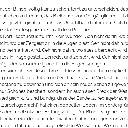
rnt der Blinde, völlig klar zu sehen, lernt zu unterscheiden, d
tlichen zu trennen, das Bleibende vom Vergänglichen. Jetzt 
sst; jetzt beginnt er, auch das Unsichtbare hinter dem Sichtb
er das Gottesgeheimnis in all dem Profanen.
ns Dorf“, sagt Jesus zu ihm. Kein Wunder! Geh nicht dahin, wo 
cht, wo der Zeitgeist dir in die Augen bläst. Geh nicht dahin, 
d vermarktet wird. Geh nicht dahin, wo alles überdeckt wird 
lles in Frage gestellt, zerredet und zerstört wird. Geh nicht do
züge der Konsumreligion dir in die Augen springen.
ren wir nicht, wo Jesus ihm stattdessen hinzugehen empfiehlt. 
rg, um Stille zu erleben und Gott nah zu sein? Vielleicht in d
 Abstand zu gewinnen und sich an sein neues Sehen zu gewö
 nur Schönes beschert, sondern ihn auch allen Dreck der Welt
 lediglich kurz und bündig, dass der Blinde „zurechtgebracht
 „zurechtgebracht“ hat einen doppelten Boden: Im vordergrü
s den medizinischen Heilungserfolg. Der Blinde ist geheilt v
; er kann wieder sehen. Im zweiten, hintergründigen Sinn ver
uf die Erfüllung einer prophetischen Weissagung. Wenn das H