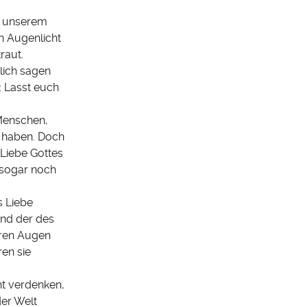
in unserem
en Augenlicht
raut.
lich sagen
: Lasst euch
Menschen,
n haben. Doch
 Liebe Gottes
t sogar noch
s Liebe
und der des
ihren Augen
ren sie
ht verdenken,
der Welt