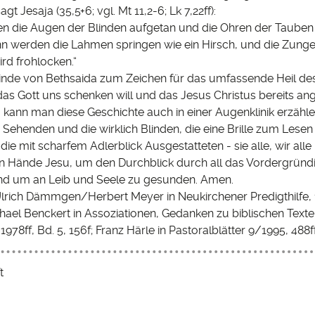
t Jesaja (35,5+6; vgl. Mt 11,2-6; Lk 7,22ff):
n die Augen der Blinden aufgetan und die Ohren der Tauben
n werden die Lahmen springen wie ein Hirsch, und die Zunge
d frohlocken.“
Blinde von Bethsaida zum Zeichen für das umfassende Heil d
as Gott uns schenken will und das Jesus Christus bereits an
kann man diese Geschichte auch in einer Augenklinik erzähle
 Sehenden und die wirklich Blinden, die eine Brille zum Lese
 die mit scharfem Adlerblick Ausgestatteten - sie alle, wir all
en Hände Jesu, um den Durchblick durch all das Vordergründ
d um an Leib und Seele zu gesunden. Amen.
 Ulrich Dämmgen/Herbert Meyer in Neukirchener Predigthilfe, 
ichael Benckert in Assoziationen, Gedanken zu biblischen Texte
1978ff, Bd. 5, 156f; Franz Härle in Pastoralblätter 9/1995, 488f
t