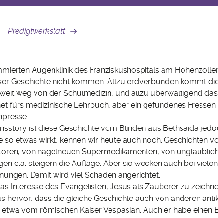
Predigtwerkstatt
mmierten Augenklinik des Franziskushospitals am Hohenzoller
ser Geschichte nicht kommen. Allzu erdverbunden kommt die
u weit weg von der Schulmedizin, und allzu überwältigend das
et fürs medizinische Lehrbuch, aber ein gefundenes Fressen 
presse.
nsstory ist diese Geschichte vom Blinden aus Bethsaida jedo
e so etwas wirkt, kennen wir heute auch noch: Geschichten v
oren, von nagelneuen Supermedikamenten, von unglaublic
gen o.ä. steigern die Auflage. Aber sie wecken auch bei viel
nungen. Damit wird viel Schaden angerichtet.
 das Interesse des Evangelisten, Jesus als Zauberer zu zeichn
s hervor, dass die gleiche Geschichte auch von anderen ant
d, etwa vom römischen Kaiser Vespasian: Auch er habe einen 