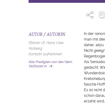
AUTOR / AUTORIN
In der reno
man mit die
Pfarrer i.R. Hans Uwe
daher, allz
Hüllweg
Nicht geeign
Kontakt aufnehmen
Regenbogen
Als Sensatio
Alle Predigten von der/dem
Verfasser:in
gedacht. Wi
Wunderdokt
Krebsheilun
falsche Hoff
Es ist nicht
schon darau
erzählt wir