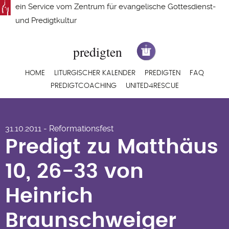
Direkt
ein Service vom
Zentrum für evangelische Gottesdienst-
zum
und Predigtkultur
Inhalt
Hauptnavigation
HOME
LITURGISCHER KALENDER
PREDIGTEN
FAQ
PREDIGTCOACHING
UNITED4RESCUE
Predigt zu Matthäus
31.10.2011 - Reformationsfest
10, 26-33 von
Predigt zu Matthäus
Heinrich
10, 26-33 von
Braunschweiger
Heinrich
Braunschweiger