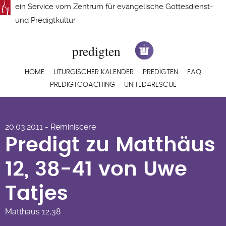
Direkt
ein Service vom
Zentrum für evangelische Gottesdienst-
zum
und Predigtkultur
Inhalt
Hauptnavigation
HOME
LITURGISCHER KALENDER
PREDIGTEN
FAQ
PREDIGTCOACHING
UNITED4RESCUE
Predigt zu Matthäus
20.03.2011 - Reminiscere
12, 38-41 von Uwe
Predigt zu Matthäus
Tatjes
12, 38-41 von Uwe
Tatjes
Matthäus
12,38