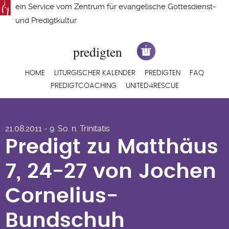
Direkt
ein Service vom
Zentrum für evangelische Gottesdienst-
zum
und Predigtkultur
Inhalt
Hauptnavigation
HOME
LITURGISCHER KALENDER
PREDIGTEN
FAQ
PREDIGTCOACHING
UNITED4RESCUE
Predigt zu Matthäus
21.08.2011 - 9. So. n. Trinitatis
7, 24-27 von Jochen
Predigt zu Matthäus
Cornelius-
7, 24-27 von Jochen
Bundschuh
Cornelius-
Bundschuh