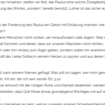
u hinsehen, stellen wir fest, das Paulus eine solche Zweigliedri
ng des Wortes „sondern“ bereits benutzt. Luther ist das sicher a
 der Forderung des Paulus ein Gebot mit Erklärung machen; wie
en?
dere Menschen nicht richten, sie herausfordern oder ärgern. Was i
tt fürchten und lieben, dass wir unseren Nächsten nicht richten,
n oder ihm Anlass zum Ärger geben, sondern sollen ihn anerke
Kraft der Liebe Gottes in seinem Herzen zu spüren und aus dieser 
t nach seinem Namen gefragt. Was soll ich sagen, wer mich gesc
et:
Ich bin, der ich sein werde
. (Ex 3,14)
se Antwort mit der nötigen Ruhe und Klarheit bedenken, werden
ststellen, dass Gott Mose etwas grundlegend Wichtiges mit auf
.
 übersehen es gern, weil es unserem inneren Sicherheitsbedürf