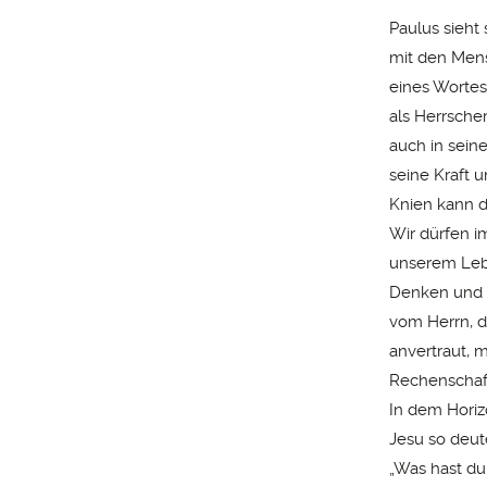
Paulus sieht
mit den Mens
eines Wortes 
als Herrsche
auch in sein
seine Kraft u
Knien kann d
Wir dürfen i
unserem Lebe
Denken und H
vom Herrn, d
anvertraut, m
Rechenschaft
In dem Horiz
Jesu so deut
„Was hast du