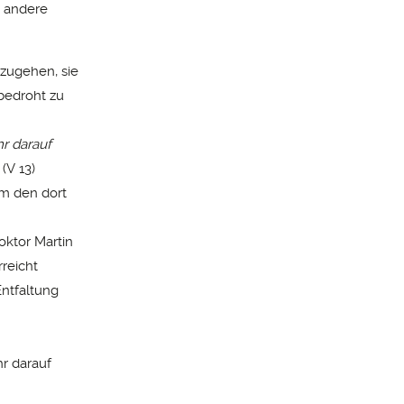
n andere
mzugehen, sie
 bedroht zu
hr darauf
 (V 13)
um den dort
ktor Martin
rreicht
ntfaltung
hr darauf