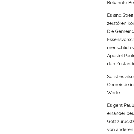
Bekannte Bes
Es sind Stre
zerstören kö
Die Gemeinde
Essensvorsch
menschlich v
Apostel Paul
den Zuständ
So ist es als
Gemeinde in 
Worte.
Es geht Pau
einander beu
Gott zurückf
von anderen 