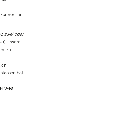
 können ihn
o zwei oder
,20) Unsere
en, zu
len.
hlossen hat.
er Welt