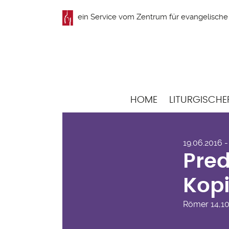
Direkt
ein Service vom
Zentrum für evangelische 
zum
Inhalt
Hauptnavigation
HOME
LITURGISCHE
Pre
19.06.2016 -
Kop
Pred
Kop
Römer
14,1