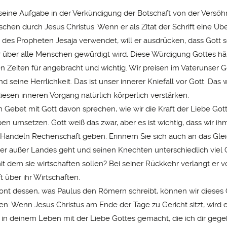
 seine Aufgabe in der Verkündigung der Botschaft von der Versö
chen durch Jesus Christus. Wenn er als Zitat der Schrift eine Üb
des Propheten Jesaja verwendet, will er ausdrücken, dass Gott se
r über alle Menschen gewürdigt wird. Diese Würdigung Gottes hä
en Zeiten für angebracht und wichtig. Wir preisen im Vaterunser G
nd seine Herrlichkeit. Das ist unser innerer Kniefall vor Gott. Das 
iesen inneren Vorgang natürlich körperlich verstärken.
m Gebet mit Gott davon sprechen, wie wir die Kraft der Liebe Gott
n umsetzen. Gott weiß das zwar, aber es ist wichtig, dass wir ih
andeln Rechenschaft geben. Erinnern Sie sich auch an das Glei
er außer Landes geht und seinen Knechten unterschiedlich viel 
it dem sie wirtschaften sollen? Bei seiner Rückkehr verlangt er 
 über ihr Wirtschaften.
ont dessen, was Paulus den Römern schreibt, können wir dieses 
en: Wenn Jesus Christus am Ende der Tage zu Gericht sitzt, wird e
 in deinem Leben mit der Liebe Gottes gemacht, die ich dir geg