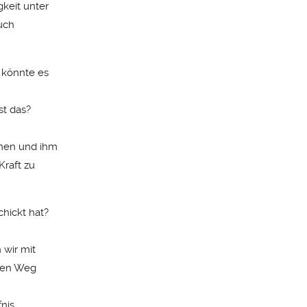
gkeit unter
uch
 könnte es
st das?
nnen und ihm
Kraft zu
hickt hat?
 wir mit
 den Weg
nis