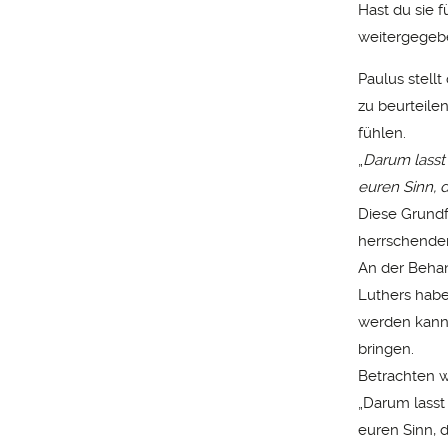
Hast du sie f
weitergegeb
Paulus stell
zu beurteile
fühlen.
„
Darum lasst 
euren Sinn, 
Diese Grundf
herrschenden
An der Behan
Luthers haben
werden kann,
bringen.
Betrachten w
„Darum lasst
euren Sinn, 