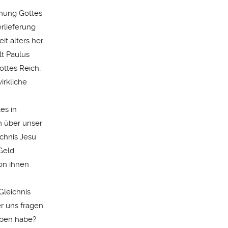
hnung Gottes
erlieferung
it alters her
lt Paulus
ottes Reich,
wirkliche
es in
m über unser
chnis Jesu
Geld
von ihnen
Gleichnis
r uns fragen:
eben habe?