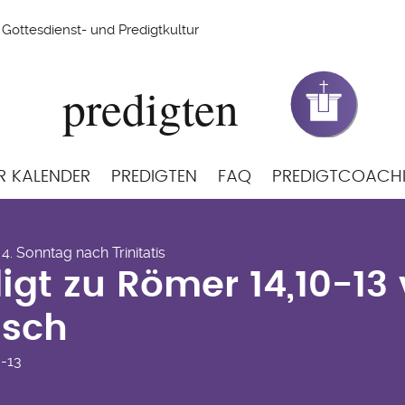
Gottesdienst- und Predigtkultur
R KALENDER
PREDIGTEN
FAQ
PREDIGTCOACH
digt zu Römer 14,10-13
 4. Sonntag nach Trinitatis
isch
igt zu Römer 14,10-13
isch
0-13