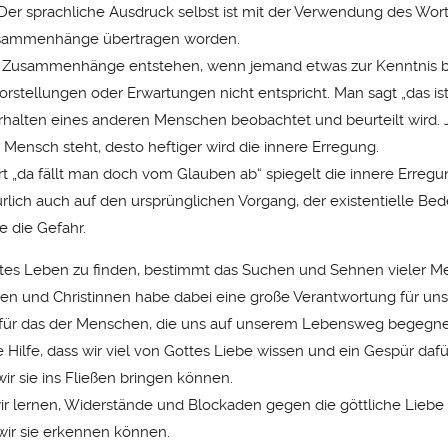
er sprachliche Ausdruck selbst ist mit der Verwendung des Wor
sammenhänge übertragen worden.
 Zusammenhänge entstehen, wenn jemand etwas zur Kenntnis
orstellungen oder Erwartungen nicht entspricht. Man sagt „das ist
halten eines anderen Menschen beobachtet und beurteilt wird. 
 Mensch steht, desto heftiger wird die innere Erregung.
t „da fällt man doch vom Glauben ab“ spiegelt die innere Erregun
ürlich auch auf den ursprünglichen Vorgang, der existentielle Be
e die Gefahr.
lltes Leben zu finden, bestimmt das Suchen und Sehnen vieler M
sten und Christinnen habe dabei eine große Verantwortung für un
für das der Menschen, die uns auf unserem Lebensweg begegnen
e Hilfe, dass wir viel von Gottes Liebe wissen und ein Gespür daf
ir sie ins Fließen bringen können.
r lernen, Widerstände und Blockaden gegen die göttliche Liebe 
ir sie erkennen können.