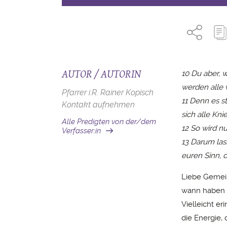
AUTOR / AUTORIN
10 Du aber, 
werden alle 
Pfarrer i.R. Rainer Kopisch
11 Denn es st
Kontakt aufnehmen
sich alle Kn
Alle Predigten von der/dem
12 So wird n
Verfasser:in
13 Darum las
euren Sinn, 
Liebe Gemein
wann haben S
Vielleicht er
die Energie,