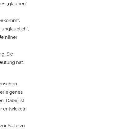
tes „glauben“
 bekommt,
 unglaublich“,
Je näher
g. Sie
deutung hat.
enschen.
ser eigenes
. Dabei ist
ür entwickeln
zur Seite zu