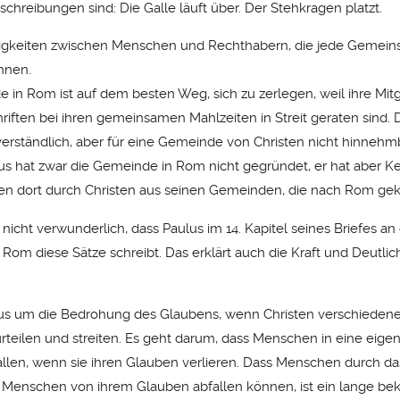
chreibungen sind: Die Galle läuft über. Der Stehkragen platzt.
itigkeiten zwischen Menschen und Rechthabern, die jede Gemein
nnen.
 in Rom ist auf dem besten Weg, sich zu zerlegen, weil ihre Mitg
riften bei ihren gemeinsamen Mahlzeiten in Streit geraten sind. D
erständlich, aber für eine Gemeinde von Christen nicht hinnehmb
us hat zwar die Gemeinde in Rom nicht gegründet, er hat aber K
en dort durch Christen aus seinen Gemeinden, die nach Rom g
o nicht verwunderlich, dass Paulus im 14. Kapitel seines Briefes an
Rom diese Sätze schreibt. Das erklärt auch die Kraft und Deutlich
lus um die Bedrohung des Glaubens, wenn Christen verschieden
rteilen und streiten. Es geht darum, dass Menschen in eine eige
allen, wenn sie ihren Glauben verlieren. Dass Menschen durch da
Menschen von ihrem Glauben abfallen können, ist ein lange be