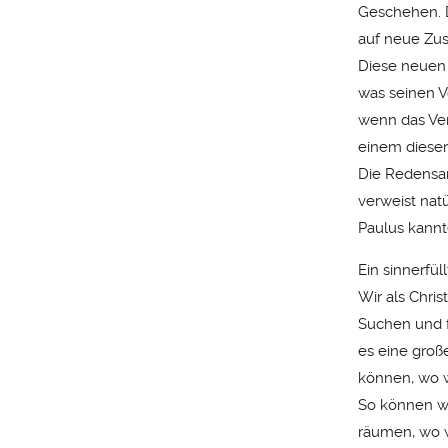
Geschehen. D
auf neue Zu
Diese neuen
was seinen V
wenn das Ver
einem dieser
Die Redensar
verweist nat
Paulus kannt
Ein sinnerfü
Wir als Chri
Suchen und 
es eine groß
können, wo w
So können wi
räumen, wo w