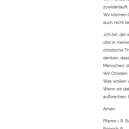
zuwiderläuft.
Wir können G
auch nicht b
‚
Ich bin, der 
drei in mein
christliche T
denken, dass
Menschen, di
Wir Christen
Was wollen 
Wenn wir dabe
aufbrechen. 
Amen
Pfarrer i. R. 
Roonstr. 6