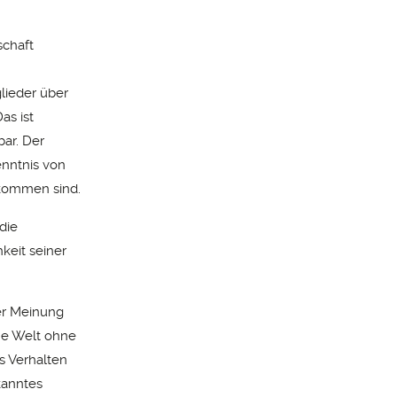
schaft
lieder über
as ist
ar. Der
enntnis von
ekommen sind.
 die
keit seiner
er Meinung
ne Welt ohne
s Verhalten
kanntes