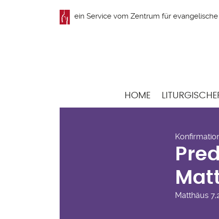
Direkt
ein Service vom
Zentrum für evangelische 
zum
Inhalt
Hauptnavigation
HOME
LITURGISCHE
Pre
Konfirmatio
7,2
Pred
Matt
Matthäus
7,