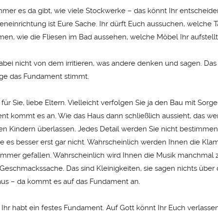
mmer es da gibt, wie viele Stockwerke – das könnt Ihr entscheide
eneinrichtung ist Eure Sache. Ihr dürft Euch aussuchen, welche 
, wie die Fliesen im Bad aussehen, welche Möbel Ihr aufstellt
abei nicht von dem irritieren, was andere denken und sagen. Das 
nge das Fundament stimmt.
 für Sie, liebe Eltern. Vielleicht verfolgen Sie ja den Bau mit Sorg
t kommt es an. Wie das Haus dann schließlich aussieht, das we
en Kindern überlassen. Jedes Detail werden Sie nicht bestimme
e es besser erst gar nicht. Wahrscheinlich werden Ihnen die Klam
 immer gefallen. Wahrscheinlich wird Ihnen die Musik manchmal zu
 Geschmackssache. Das sind Kleinigkeiten, sie sagen nichts über di
aus – da kommt es auf das Fundament an.
 Ihr habt ein festes Fundament. Auf Gott könnt Ihr Euch verlassen