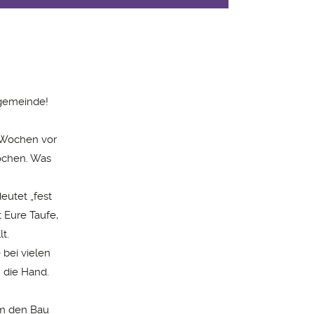
tgemeinde!
n Wochen vor
rochen. Was
eutet „fest
 Eure Taufe,
t.
 bei vielen
 die Hand.
 um den Bau