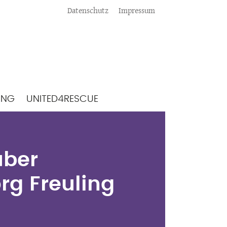
Meta
Datenschutz
Impressum
ING
UNITED4RESCUE
 über Matthäus
ng
über
rg Freuling