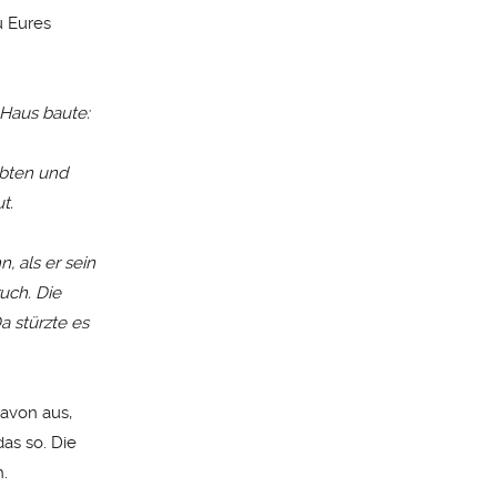
u Eures
 Haus baute:
obten und
t.
, als er sein
uch. Die
a stürzte es
davon aus,
as so. Die
h.