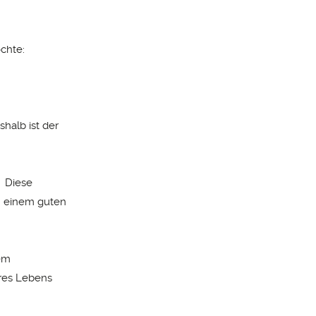
öchte:
shalb ist der
: Diese
h einem guten
rem
eres Lebens