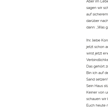
Aber im Lebe
sagen wir sc
auf sicherem
darüber nach
dann: „Was g
Ihr, liebe K
jetzt schon
wirst jetzt e
Verbindlichk
Das gehört z
Bin ich auf d
Sand setzen!
Sein Haus stü
Keiner von u
schauen wir 
Euch heute m