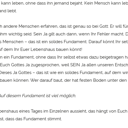
kann leben, ohne dass ihn jemand bejaht. Kein Mensch kann le
nd liebt.
h andere Menschen erfahren, das ist genau so bei Gott: Er will fü
r ihm wichtig seid. Sein Ja gilt auch dann, wenn Ihr Fehler macht. 
s Menschen – das ist ein solides Fundament. Darauf könnt Ihr setz
uf dem Ihr Euer Lebenshaus bauen könnt!
on ein Fundament, ohne dass Ihr selbst etwas dazu beigetragen ha
Euch Gottes Ja zugesprochen, weil SEIN Ja allen unseren Ents
Dieses Ja Gottes – das ist wie ein solides Fundament, auf dem wi
auen können. Wer darauf baut, der hat festen Boden unter den
 Auf diesem Fundament ist viel möglich.
enshaus eines Tages im Einzelnen aussieht, das hängt von Euch
st, dass das Fundament stimmt.