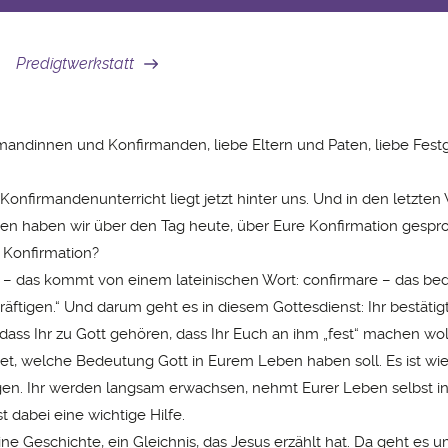
Predigtwerkstatt
mandinnen und Konfirmanden, liebe Eltern und Paten, liebe Fes
 Konfirmandenunterricht liegt jetzt hinter uns. Und in den letzte
ien haben wir über den Tag heute, über Eure Konfirmation gesp
 Konfirmation?
 – das kommt von einem lateinischen Wort: confirmare – das bed
äftigen.“ Und darum geht es in diesem Gottesdienst: Ihr bestätigt
, dass Ihr zu Gott gehören, dass Ihr Euch an ihm „fest“ machen woll
det, welche Bedeutung Gott in Eurem Leben haben soll. Es ist wie
en. Ihr werden langsam erwachsen, nehmt Eurer Leben selbst in
t dabei eine wichtige Hilfe.
ine Geschichte, ein Gleichnis, das Jesus erzählt hat. Da geht es