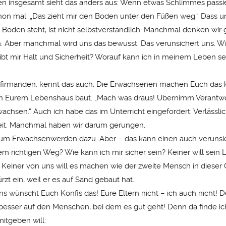
n insgesamt sieht das anders aus: Wenn etwas Schlimmes passie
hon mal: „Das zieht mir den Boden unter den Füßen weg.“ Dass 
 Boden steht, ist nicht selbstverständlich. Manchmal denken wir g
. Aber manchmal wird uns das bewusst. Das verunsichert uns. Wi
ibt mir Halt und Sicherheit? Worauf kann ich in meinem Leben se
onfirmanden, kennt das auch. Die Erwachsenen machen Euch das kl
 an Eurem Lebenshaus baut. „Mach was draus! Übernimm Verantw
rwachsen.“ Auch ich habe das im Unterricht eingefordert: Verlässli
eit. Manchmal haben wir darum gerungen.
um Erwachsenwerden dazu. Aber – das kann einen auch verunsi
em richtigen Weg? Wie kann ich mir sicher sein? Keiner will sein
 Keiner von uns will es machen wie der zweite Mensch in dieser 
rzt ein, weil er es auf Sand gebaut hat.
ns wünscht Euch Konfis das! Eure Eltern nicht – ich auch nicht! 
besser auf den Menschen, bei dem es gut geht! Denn da finde ich
itgeben will: