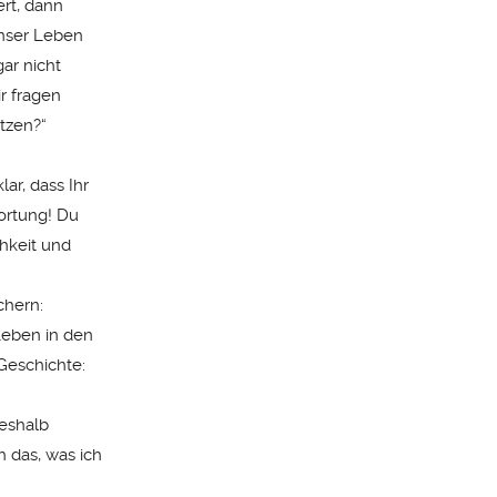
rt, dann
unser Leben
ar nicht
r fragen
tzen?“
ar, dass Ihr
ortung! Du
chkeit und
chern:
 Leben in den
Geschichte:
Deshalb
 das, was ich