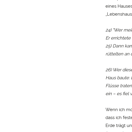
eines Hauses
„Lebenshauses
24) "Wer mein
Er errichtete
25) Dann kam
rüttelten an
26) Wer dies
Haus baute: 
Flüsse trate
ein – es fiel
Wenn ich mor
dass ich fes
Erde trägt un