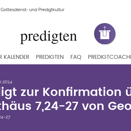
Gottesdienst- und Predigtkultur
R KALENDER
PREDIGTEN
FAQ
PREDIGTCOACH
digt zur Konfirmation
n 2014
4-27 von Georg Freuli
igt zur Konfirmation 
häus 7,24-27 von Geo
24-27