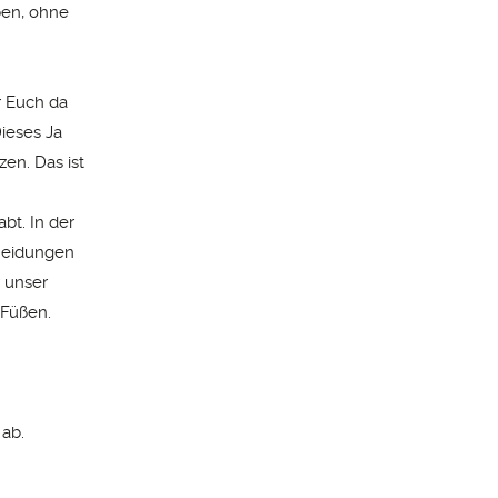
ben, ohne
r Euch da
Dieses Ja
en. Das ist
bt. In der
cheidungen
r unser
 Füßen.
 ab.