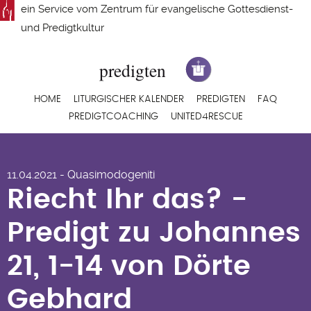
Direkt
ein Service vom
Zentrum für evangelische Gottesdienst-
zum
und Predigtkultur
Inhalt
Hauptnavigation
HOME
LITURGISCHER KALENDER
PREDIGTEN
FAQ
PREDIGTCOACHING
UNITED4RESCUE
Riecht Ihr das? -
11.04.2021 - Quasimodogeniti
Predigt zu Johannes
Riecht Ihr das? -
21, 1-14 von Dörte
Predigt zu Johannes
Gebhard
21, 1-14 von Dörte
Gebhard