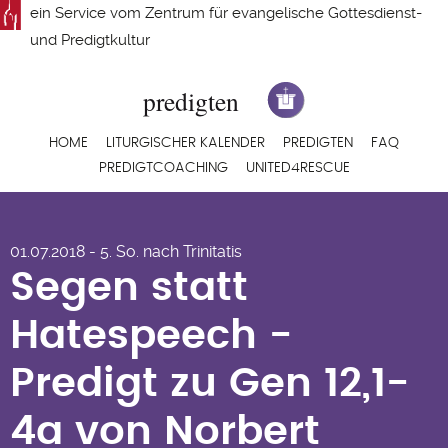
Direkt
ein Service vom
Zentrum für evangelische Gottesdienst-
zum
und Predigtkultur
Inhalt
Hauptnavigation
HOME
LITURGISCHER KALENDER
PREDIGTEN
FAQ
PREDIGTCOACHING
UNITED4RESCUE
Segen statt
01.07.2018 - 5. So. nach Trinitatis
Hatespeech -
Segen statt
Predigt zu Gen 12,1-
Hatespeech -
4a von Norbert Stahl
Predigt zu Gen 12,1-
4a von Norbert