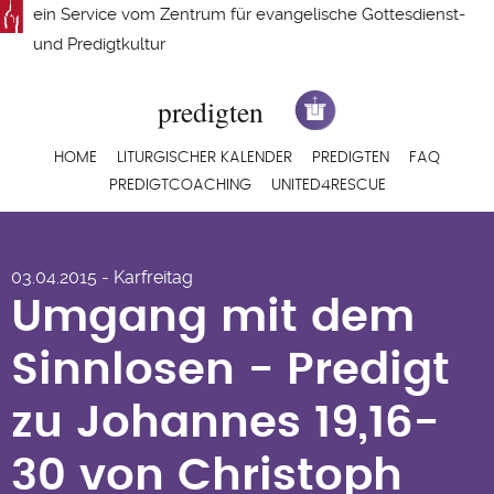
Direkt
ein Service vom
Zentrum für evangelische Gottesdienst-
zum
und Predigtkultur
Inhalt
Hauptnavigation
HOME
LITURGISCHER KALENDER
PREDIGTEN
FAQ
PREDIGTCOACHING
UNITED4RESCUE
Umgang mit dem
03.04.2015 - Karfreitag
Sinnlosen - Predigt
Umgang mit dem
zu Johannes 19,16-30
Sinnlosen - Predigt
von Christoph Dinkel
zu Johannes 19,16-
30 von Christoph