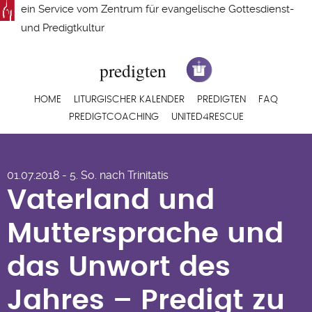
Direkt
ein Service vom
Zentrum für evangelische Gottesdienst-
zum
und Predigtkultur
Inhalt
Hauptnavigation
HOME
LITURGISCHER KALENDER
PREDIGTEN
FAQ
PREDIGTCOACHING
UNITED4RESCUE
Vaterland und
01.07.2018 - 5. So. nach Trinitatis
Muttersprache und
Vaterland und
das Unwort des
Muttersprache und
Jahres – Predigt zu 1.
das Unwort des
Mose 12,1-4a von
Jahres – Predigt zu