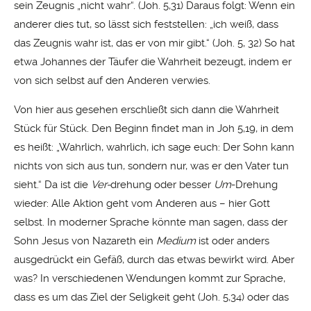
sein Zeugnis „nicht wahr“. (Joh. 5,31) Daraus folgt: Wenn ein
anderer dies tut, so lässt sich feststellen: „ich weiß, dass
das Zeugnis wahr ist, das er von mir gibt.“ (Joh. 5, 32) So hat
etwa Johannes der Täufer die Wahrheit bezeugt, indem er
von sich selbst auf den Anderen verwies.
Von hier aus gesehen erschließt sich dann die Wahrheit
Stück für Stück. Den Beginn findet man in Joh 5,19, in dem
es heißt: „Wahrlich, wahrlich, ich sage euch: Der Sohn kann
nichts von sich aus tun, sondern nur, was er den Vater tun
sieht.“ Da ist die
Ver-
drehung oder besser
Um
-Drehung
wieder: Alle Aktion geht vom Anderen aus – hier Gott
selbst. In moderner Sprache könnte man sagen, dass der
Sohn Jesus von Nazareth ein
Medium
ist oder anders
ausgedrückt ein Gefäß, durch das etwas bewirkt wird. Aber
was? In verschiedenen Wendungen kommt zur Sprache,
dass es um das Ziel der Seligkeit geht (Joh. 5,34) oder das