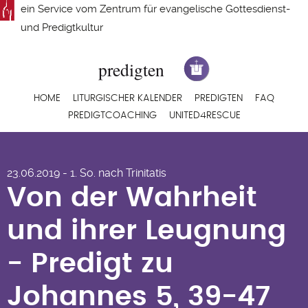
Direkt
ein Service vom
Zentrum für evangelische Gottesdienst-
zum
und Predigtkultur
Inhalt
Hauptnavigation
HOME
LITURGISCHER KALENDER
PREDIGTEN
FAQ
PREDIGTCOACHING
UNITED4RESCUE
Von der Wahrheit
23.06.2019 - 1. So. nach Trinitatis
und ihrer Leugnung
Von der Wahrheit
- Predigt zu
und ihrer Leugnung
Johannes 5, 39-47
- Predigt zu
von Ralf Hoburg
Johannes 5, 39-47